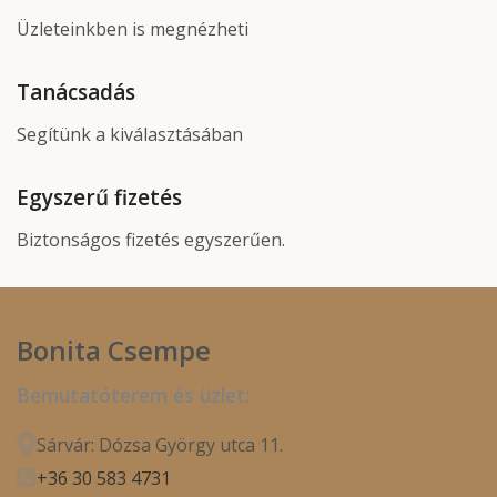
Üzleteinkben is megnézheti
Tanácsadás
Segítünk a kiválasztásában
Egyszerű fizetés
Biztonságos fizetés egyszerűen.
Bonita Csempe
Bemutatóterem és üzlet:
Sárvár: Dózsa György utca 11.
+36 30 583 4731