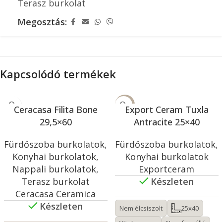
Terasz burkolat
Megosztás:
Kapcsolódó termékek
-50%
Ceracasa Filita Bone
Export Ceram Tuxla
29,5×60
Antracite 25×40
Fürdőszoba burkolatok
,
Fürdőszoba burkolatok
,
Konyhai burkolatok
,
Konyhai burkolatok
Nappali burkolatok
,
Exportceram
Terasz burkolat
Készleten
Ceracasa Ceramica
Készleten
Nem élcsiszolt
25x40