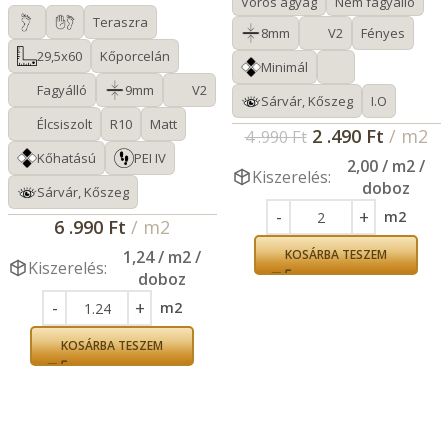
Vörös agyag
Nem fagyálló
Teraszra
8mm
V2
Fényes
29,5x60
Kőporcelán
Minimál
Fagyálló
9mm
V2
Sárvár, Kőszeg
I.O
Élcsiszolt
R10
Matt
2 .490
Ft
/ m2
4 .990
Ft
Kőhatású
PEI IV
2,00 / m2 /
Kiszerelés:
doboz
Sárvár, Kőszeg
m2
6 .990
Ft
/ m2
1,24 / m2 /
KOSÁRBA TESZEM
Kiszerelés:
doboz
m2
KOSÁRBA TESZEM