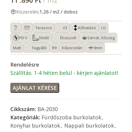
11 .890
Ft
/ m2
Kiszerelés:
1,26 / m2 / doboz
Teraszra
V3
Kőhatású
I.O
PEI V
30x60
Élcsiszolt
Sárvár, Kőszeg
Matt
Fagyálló
R9
Kőporcelán
9mm
Rendelésre
Szállítás: 1-4 héten belül - kérjen ajánlatot!
AJÁNLAT KÉRÉSE
Cikkszám:
BA-2030
Kategóriák:
Fürdőszoba burkolatok
,
Konyhai burkolatok
,
Nappali burkolatok
,