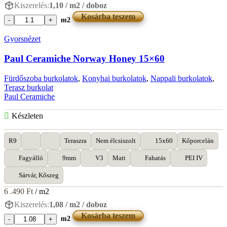
Kiszerelés:
1,10 / m2 / doboz
Kosárba teszem
m2
Paul
Ceramiche
Gyorsnézet
Feel
White
Paul Ceramiche Norway Honey 15×60
20x90
mennyiség
Fürdőszoba burkolatok
,
Konyhai burkolatok
,
Nappali burkolatok
,
Terasz burkolat
Paul Ceramiche
Készleten
R9
Teraszra
Nem élcsiszolt
15x60
Kőporcelán
Fagyálló
9mm
V3
Matt
Fahatás
PEI IV
Sárvár, Kőszeg
6 .490
Ft
/ m2
Kiszerelés:
1,08 / m2 / doboz
Kosárba teszem
m2
Paul