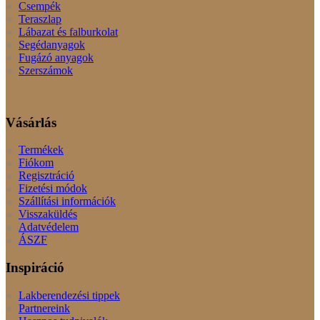
Csempék
Teraszlap
Lábazat és falburkolat
Segédanyagok
Fugázó anyagok
Szerszámok
Vásárlás
Termékek
Fiókom
Regisztráció
Fizetési módok
Szállítási információk
Visszaküldés
Adatvédelem
ÁSZF
Inspiráció
Lakberendezési tippek
Partnereink