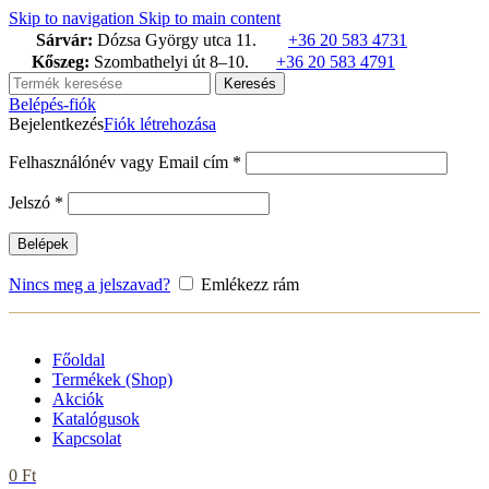
termék
termék
termék
Skip to navigation
Skip to main content
Sárvár:
Dózsa György utca 11.
+36 20 583 4731
Kőszeg:
Szombathelyi út 8–10.
+36 20 583 4791
Keresés
Belépés-fiók
Bejelentkezés
Fiók létrehozása
Kötelező
Felhasználónév vagy Email cím
*
Kötelező
Jelszó
*
Belépek
Nincs meg a jelszavad?
Emlékezz rám
Főoldal
Termékek (Shop)
Akciók
Katalógusok
Kapcsolat
0
Ft