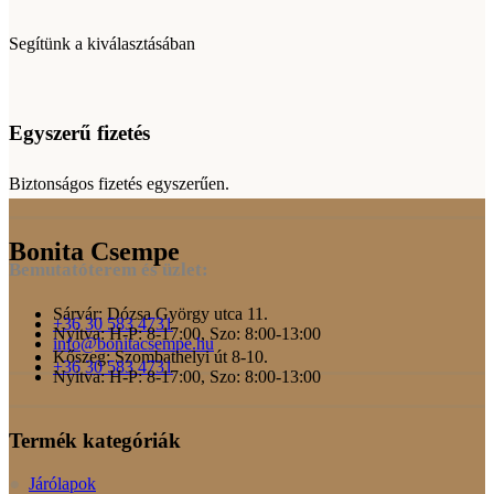
Segítünk a kiválasztásában
Egyszerű fizetés
Biztonságos fizetés egyszerűen.
Bonita Csempe
Bemutatóterem és üzlet:
Sárvár: Dózsa György utca 11.
+36 30 583 4731
Nyitva: H-P: 8-17:00, Szo: 8:00-13:00
info@bonitacsempe.hu
Kőszeg: Szombathelyi út 8-10.
+36 30 583 4731
Nyitva: H-P: 8-17:00, Szo: 8:00-13:00
Termék kategóriák
Járólapok