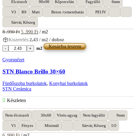
Élcsiszolt
90x90
Kőporcelán
Fagyálló
6mm
V3
R9
Matt
Beton /cementhatás
PEI IV
Sárvár, Kőszeg
Original
Current
8 .990
Ft
5 .990
Ft
/ m2
price
price
Kiszerelés:
2,43 / m2 / doboz
was:
is:
Kosárba teszem
8
5
m2
Saime
.990 Ft.
.990 Ft.
Icon
Gyorsnézet
Ash
90x90
STN Blanco Brillo 30×60
mennyiség
Fürdőszoba burkolatok
,
Konyhai burkolatok
STN Cerámica
Készleten
Nem élcsiszolt
30x60
Vörös agyag
Nem fagyálló
9mm
V1
Fényes
Minimál
Sárvár, Kőszeg
I.O
6 .990
Ft
/ m2