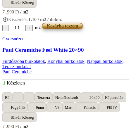
Sárvár, Kőszeg
7 .990
Ft
/ m2
Kiszerelés:
1,10 / m2 / doboz
Kosárba teszem
m2
Paul
Ceramiche
Gyorsnézet
Feel
Brown
Paul Ceramiche Feel White 20×90
20x90
mennyiség
Fürdőszoba burkolatok
,
Konyhai burkolatok
,
Nappali burkolatok
,
Terasz burkolat
Paul Ceramiche
Készleten
R9
Teraszra
Nem élcsiszolt
20x90
Kőporcelán
Fagyálló
9mm
V3
Matt
Fahatás
PEI IV
Sárvár, Kőszeg
7 .990
Ft
/ m2