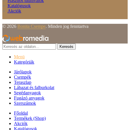
Hasznos tudnivalók
Katalógusok
Akciók
© 2026
Bonita Csempe
. Minden jog fenntartva
Keresés
Menü
Kategóriák
Járólapok
Csempék
Teraszlap
Lábazat és falburkolat
Segédanyagok
Fugázó anyagok
Szerszámok
Főoldal
Termékek (Shop)
Akciók
Katalógusok