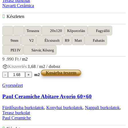
Terasz burkolat
Navarti Cerámica
Készleten
Teraszra
20x120
Kőporcelán
Fagyálló
9mm
V2
Élcsiszolt
R9
Matt
Fahatás
PEI IV
Sárvár, Kőszeg
9 .990
Ft
/ m2
Kiszerelés:
1,68 / m2 / doboz
Kosárba teszem
m2
Navarti
Dakaris
Gyorsnézet
White
20x120
Paul Ceramiche Abitare Avorio 60×60
mennyiség
Fürdőszoba burkolatok
,
Konyhai burkolatok
,
Nappali burkolatok
,
Terasz burkolat
Paul Ceramiche