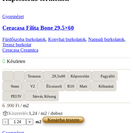
Gyorsnézet
Ceracasa Filita Bone 29,5×60
Fürdőszoba burkolatok
,
Konyhai burkolatok
,
Nappali burkolatok
,
Terasz burkolat
Ceracasa Ceramica
Készleten
Teraszra
29,5x60
Kőporcelán
Fagyálló
9mm
V2
Élcsiszolt
R10
Matt
Kőhatású
PEI IV
Sárvár, Kőszeg
6 .990
Ft
/ m2
Kiszerelés:
1,24 / m2 / doboz
Kosárba teszem
m2
Ceracasa
Filita
Gyorsnézet