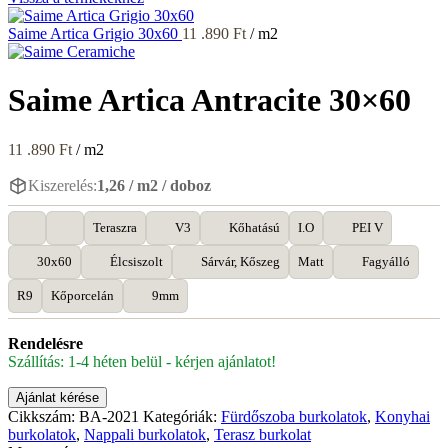
Saime Artica Grigio 30x60
11 .890
Ft
/ m2
Saime Artica Antracite 30×60
11 .890
Ft
/ m2
Kiszerelés:
1,26 / m2 / doboz
Teraszra
V3
Kőhatású
I.O
PEI V
30x60
Élcsiszolt
Sárvár, Kőszeg
Matt
Fagyálló
R9
Kőporcelán
9mm
Rendelésre
Szállítás: 1-4 héten belül - kérjen ajánlatot!
Ajánlat kérése
Cikkszám:
BA-2021
Kategóriák:
Fürdőszoba burkolatok
,
Konyhai
burkolatok
,
Nappali burkolatok
,
Terasz burkolat