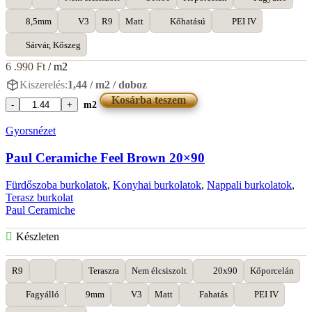
8,5mm
V3
R9
Matt
Kőhatású
PEI IV
Sárvár, Kőszeg
6 .990
Ft
/ m2
Kiszerelés:
1,44 / m2 / doboz
Kosárba teszem
m2
Paul
Ceramiche
Gyorsnézet
Ecoslate
Antracite
Paul Ceramiche Feel Brown 20×90
30x60
mennyiség
Fürdőszoba burkolatok
,
Konyhai burkolatok
,
Nappali burkolatok
,
Terasz burkolat
Paul Ceramiche
Készleten
R9
Teraszra
Nem élcsiszolt
20x90
Kőporcelán
Fagyálló
9mm
V3
Matt
Fahatás
PEI IV