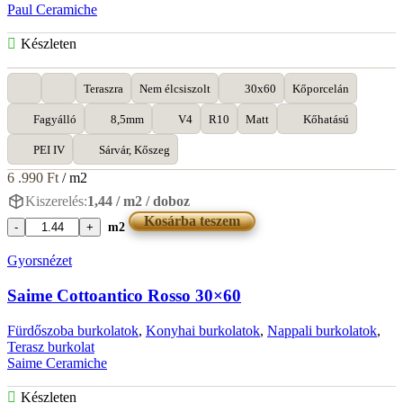
Paul Ceramiche
Készleten
Teraszra
Nem élcsiszolt
30x60
Kőporcelán
Fagyálló
8,5mm
V4
R10
Matt
Kőhatású
PEI IV
Sárvár, Kőszeg
6 .990
Ft
/ m2
Kiszerelés:
1,44 / m2 / doboz
Kosárba teszem
m2
Paul
Ceramiche
Gyorsnézet
Thai
Tegalan
Saime Cottoantico Rosso 30×60
30x60
mennyiség
Fürdőszoba burkolatok
,
Konyhai burkolatok
,
Nappali burkolatok
,
Terasz burkolat
Saime Ceramiche
Készleten