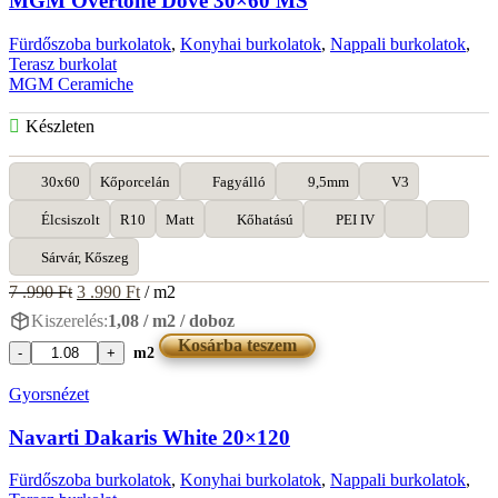
MGM Overtone Dove 30×60 MS
Fürdőszoba burkolatok
,
Konyhai burkolatok
,
Nappali burkolatok
,
Terasz burkolat
MGM Ceramiche
Készleten
30x60
Kőporcelán
Fagyálló
9,5mm
V3
Élcsiszolt
R10
Matt
Kőhatású
PEI IV
Sárvár, Kőszeg
Original
Current
7 .990
Ft
3 .990
Ft
/ m2
price
price
Kiszerelés:
1,08 / m2 / doboz
was:
is:
Kosárba teszem
7
3
m2
MGM
.990 Ft.
.990 Ft.
Overtone
Gyorsnézet
Dove
30x60
Navarti Dakaris White 20×120
MS
mennyiség
Fürdőszoba burkolatok
,
Konyhai burkolatok
,
Nappali burkolatok
,