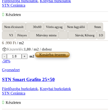
Fürdőszoba burkolatok
,
Konyhai burkolatok
STN Cerámica
Készleten
Nem élcsiszolt
30x60
Vörös agyag
Nem fagyálló
9mm
V3
Fényes
Márvány minta
Sárvár, Kőszeg
I.O
6 .990
Ft
/ m2
Kiszerelés:
1,80 / m2 / doboz
Kosárba teszem
m2
STN
-58%
Lumiere
Nat
Gyorsnézet
Brillo
30x60
STN Smart Grafito 25×50
mennyiség
Fürdőszoba burkolatok
,
Konyhai burkolatok
STN Cerámica
Készleten