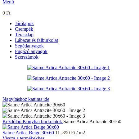
Menü
0
Ft
Járólapok
Csempék
Teraszlap
Lábazat és falburkolat
Segédanyagok
Fugázó anyagok
Szerszámok
Nagyításhoz kattints ide
Kezdőlap
Konyhai burkolatok
Saime Artica Antracite 30×60
Saime Artica Beige 30x60
11 .890
Ft
/ m2
Vissza a termékekhez