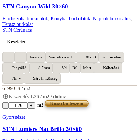
Dec
STN Canyon Wild 30×60
30x60
mennyiség
Fürdőszoba burkolatok
,
Konyhai burkolatok
,
Nappali burkolatok
,
Terasz burkolat
STN Cerámica
Készleten
Teraszra
Nem élcsiszolt
30x60
Kőporcelán
Fagyálló
8,7mm
V4
R9
Matt
Kőhatású
PEI V
Sárvár, Kőszeg
6 .990
Ft
/ m2
Kiszerelés:
1,26 / m2 / doboz
Kosárba teszem
m2
STN
Canyon
Gyorsnézet
Wild
30x60
STN Lumiere Nat Brillo 30×60
mennyiség