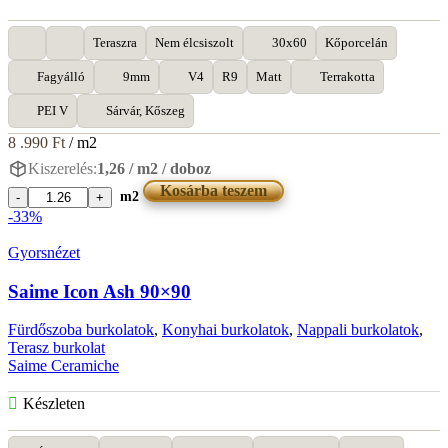
Teraszra
Nem élcsiszolt
30x60
Kőporcelán
Fagyálló
9mm
V4
R9
Matt
Terrakotta
PEI V
Sárvár, Kőszeg
8 .990
Ft
/ m2
Kiszerelés:
1,26 / m2 / doboz
Kosárba teszem
m2
Saime
-33%
Cottoantico
Rosso
Gyorsnézet
30x60
mennyiség
Saime Icon Ash 90×90
Fürdőszoba burkolatok
,
Konyhai burkolatok
,
Nappali burkolatok
,
Terasz burkolat
Saime Ceramiche
Készleten