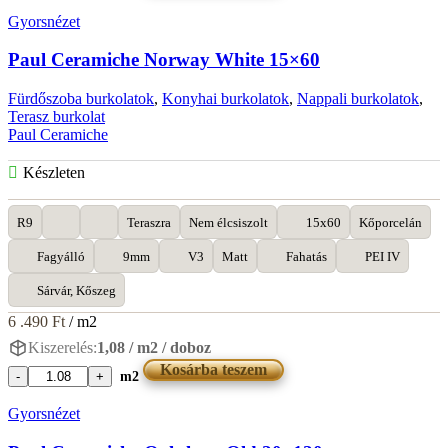
Ceramiche
Gyorsnézet
Norway
Honey
Paul Ceramiche Norway White 15×60
15x60
mennyiség
Fürdőszoba burkolatok
,
Konyhai burkolatok
,
Nappali burkolatok
,
Terasz burkolat
Paul Ceramiche
Készleten
R9
Teraszra
Nem élcsiszolt
15x60
Kőporcelán
Fagyálló
9mm
V3
Matt
Fahatás
PEI IV
Sárvár, Kőszeg
6 .490
Ft
/ m2
Kiszerelés:
1,08 / m2 / doboz
Kosárba teszem
m2
Paul
Ceramiche
Gyorsnézet
Norway
White