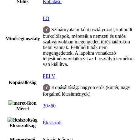
Stílus
Kőhatású
I.O
Színárnyalatonként osztályozott, kalibrált
burkolólapok, méreteik a nemzeti és uniós
Minőségi osztály
szabványokban megengedett tűréshatárokon
belül vannak. Feltűnő hibák nem
megengedettek. A lapokra vonatkozó
teljesítménynyilatkozat az I. osztályú termékre
van kiállítva.
PEI V
Kopásállóság
Kopásállóság: nagyon erős (kültér, nagy
forgalmú létesítmények)
30×60
Méret
Élcsiszolt
Élcsiszoltság
Megnézhető
Sárvár, Kőszeg