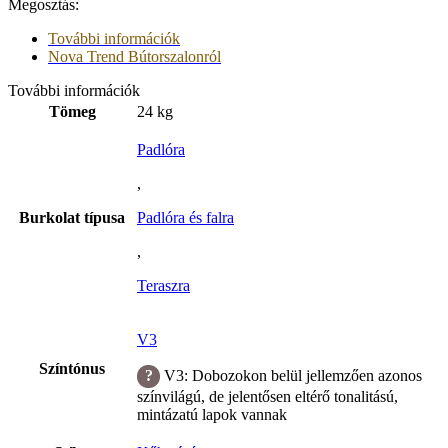
Megosztás:
További információk
Nova Trend Bútorszalonról
További információk
Tömeg
24 kg
Padlóra
,
Burkolat típusa
Padlóra és falra
,
Teraszra
V3
Színtónus
V3: Dobozokon belül jellemzően azonos
színvilágú, de jelentősen eltérő tonalitású,
mintázatú lapok vannak