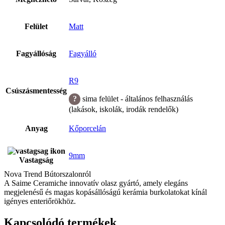
Felület
Matt
Fagyállóság
Fagyálló
R9
Csúszásmentesség
sima felület - általános felhasználás
(lakások, iskolák, irodák rendelők)
Anyag
Kőporcelán
9mm
Vastagság
Nova Trend Bútorszalonról
A Saime Ceramiche innovatív olasz gyártó, amely elegáns
megjelenésű és magas kopásállóságú kerámia burkolatokat kínál
igényes enteriőrökhöz.
Kapcsolódó termékek