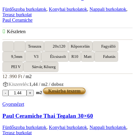
Fürdőszoba burkolatok
,
Konyhai burkolatok
,
Nappali burkolatok
,
Terasz burkolat
Paul Ceramiche
Készleten
Teraszra
20x120
Kőporcelán
Fagyálló
9,5mm
V3
Élcsiszolt
R10
Matt
Fahatás
PEI V
Sárvár, Kőszeg
12 .990
Ft
/ m2
Kiszerelés:
1,44 / m2 / doboz
Kosárba teszem
m2
Paul
Ceramiche
Gyorsnézet
Oakthree
Young
Paul Ceramiche Thai Tegalan 30×60
20x120
mennyiség
Fürdőszoba burkolatok
,
Konyhai burkolatok
,
Nappali burkolatok
,
Terasz burkolat