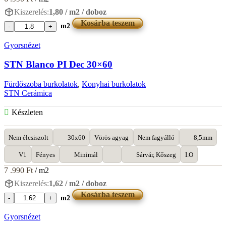
Kiszerelés:
1,80 / m2 / doboz
Kosárba teszem
m2
STN
Blanco
Gyorsnézet
Brillo
30x60
STN Blanco PI Dec 30×60
mennyiség
Fürdőszoba burkolatok
,
Konyhai burkolatok
STN Cerámica
Készleten
Nem élcsiszolt
30x60
Vörös agyag
Nem fagyálló
8,5mm
V1
Fényes
Minimál
Sárvár, Kőszeg
I.O
7 .990
Ft
/ m2
Kiszerelés:
1,62 / m2 / doboz
Kosárba teszem
m2
STN
Blanco
Gyorsnézet
PI