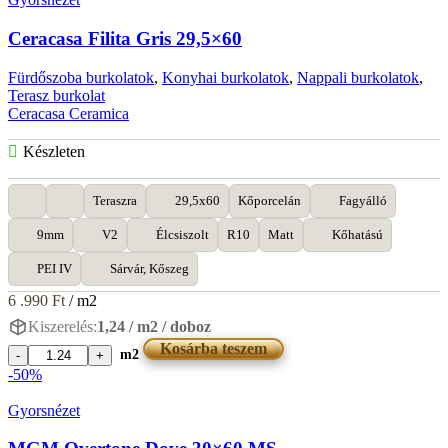
Bone
29,5x60
Ceracasa Filita Gris 29,5×60
mennyiség
Fürdőszoba burkolatok
,
Konyhai burkolatok
,
Nappali burkolatok
,
Terasz burkolat
Ceracasa Ceramica
Készleten
Teraszra
29,5x60
Kőporcelán
Fagyálló
9mm
V2
Élcsiszolt
R10
Matt
Kőhatású
PEI IV
Sárvár, Kőszeg
6 .990
Ft
/ m2
Kiszerelés:
1,24 / m2 / doboz
Kosárba teszem
m2
Ceracasa
-50%
Filita
Gris
Gyorsnézet
29,5x60
mennyiség