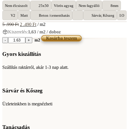
Nem élcsiszolt
25x50
Vörös agyag
Nem fagyálló
8mm
V2
Matt
Beton /cementhatás
Sárvár, Kőszeg
I.O
Original
Current
5 .990
Ft
2 .490
Ft
/ m2
price
price
Kiszerelés:
1,63 / m2 / doboz
was:
is:
Kosárba teszem
5
2
m2
STN
.990 Ft.
.490 Ft.
Smart
Grafito
Gyors kiszállítás
25x50
mennyiség
Szállítás raktárról, akár 1-3 nap alatt.
Sárvár és Kőszeg
Üzleteinkben is megnézheti
Tanácsadás