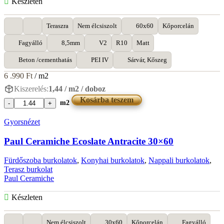
Készleten
Teraszra
Nem élcsiszolt
60x60
Kőporcelán
Fagyálló
8,5mm
V2
R10
Matt
Beton /cementhatás
PEI IV
Sárvár, Kőszeg
6 .990
Ft
/ m2
Kiszerelés:
1,44 / m2 / doboz
Kosárba teszem
m2
Paul
Ceramiche
Gyorsnézet
Abitare
Avorio
Paul Ceramiche Ecoslate Antracite 30×60
60x60
mennyiség
Fürdőszoba burkolatok
,
Konyhai burkolatok
,
Nappali burkolatok
,
Terasz burkolat
Paul Ceramiche
Készleten
Nem élcsiszolt
30x60
Kőporcelán
Fagyálló