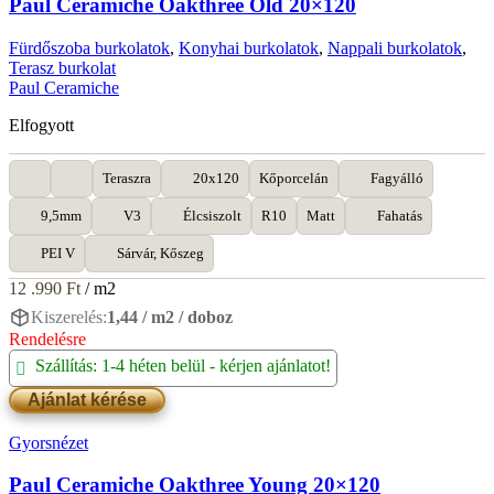
Paul Ceramiche Oakthree Old 20×120
15x60
mennyiség
Fürdőszoba burkolatok
,
Konyhai burkolatok
,
Nappali burkolatok
,
Terasz burkolat
Paul Ceramiche
Elfogyott
Teraszra
20x120
Kőporcelán
Fagyálló
9,5mm
V3
Élcsiszolt
R10
Matt
Fahatás
PEI V
Sárvár, Kőszeg
12 .990
Ft
/ m2
Kiszerelés:
1,44 / m2 / doboz
Rendelésre
Szállítás: 1-4 héten belül - kérjen ajánlatot!
Ajánlat kérése
Gyorsnézet
Paul Ceramiche Oakthree Young 20×120