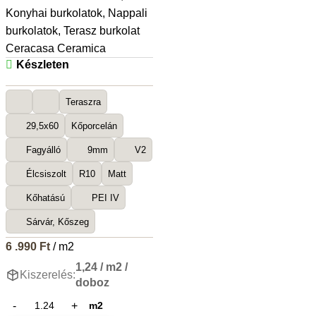
Konyhai burkolatok
,
Nappali
burkolatok
,
Terasz burkolat
Ceracasa Ceramica
Készleten
Teraszra
29,5x60
Kőporcelán
Fagyálló
9mm
V2
Élcsiszolt
R10
Matt
Kőhatású
PEI IV
Sárvár, Kőszeg
6 .990
Ft
/ m2
1,24 / m2 /
Kiszerelés:
doboz
m2