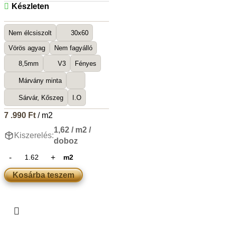
Készleten
Nem élcsiszolt
30x60
Vörös agyag
Nem fagyálló
8,5mm
V3
Fényes
Márvány minta
Sárvár, Kőszeg
I.O
7 .990
Ft
/ m2
1,62 / m2 /
Kiszerelés:
doboz
m2
Kosárba teszem