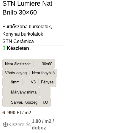
STN Lumiere Nat
Brillo 30×60
Fürdőszoba burkolatok
,
Konyhai burkolatok
STN Cerámica
Készleten
Nem élcsiszolt
30x60
Vörös agyag
Nem fagyálló
9mm
V3
Fényes
Márvány minta
Sárvár, Kőszeg
I.O
6 .990
Ft
/ m2
1,80 / m2 /
Kiszerelés:
doboz