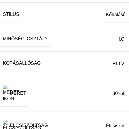
STÍLUS
Kőhatású
MINŐSÉGI OSZTÁLY
I.O
KOPÁSÁLLÓSÁG
PEI V
MÉRET
30×60
ÉLCSISZOLTSÁG
Élcsiszolt