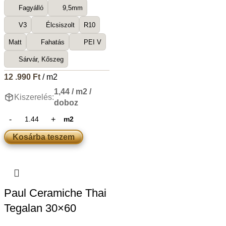
Fagyálló
9,5mm
V3
Élcsiszolt
R10
Matt
Fahatás
PEI V
Sárvár, Kőszeg
12 .990
Ft
/ m2
1,44 / m2 /
Kiszerelés:
doboz
m2
Kosárba teszem
Paul Ceramiche Thai
Tegalan 30×60