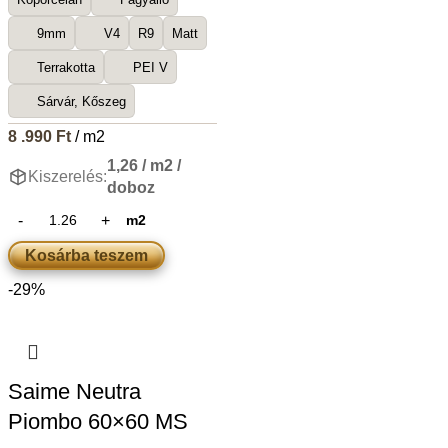
9mm
V4
R9
Matt
Terrakotta
PEI V
Sárvár, Kőszeg
8 .990
Ft
/ m2
1,26 / m2 /
Kiszerelés:
doboz
m2
Kosárba teszem
-29%
Saime Neutra
Piombo 60×60 MS