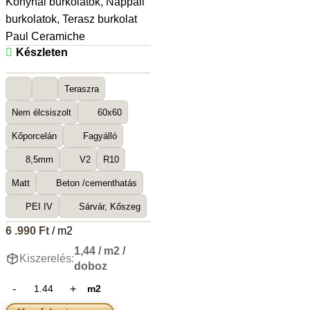
Konyhai burkolatok
,
Nappali
burkolatok
,
Terasz burkolat
Paul Ceramiche
Készleten
Teraszra
Nem élcsiszolt
60x60
Kőporcelán
Fagyálló
8,5mm
V2
R10
Matt
Beton /cementhatás
PEI IV
Sárvár, Kőszeg
6 .990
Ft
/ m2
1,44 / m2 /
Kiszerelés:
doboz
m2