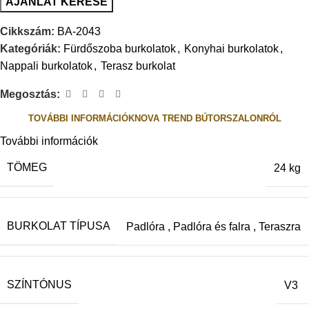
AJÁNLAT KÉRÉSE
Cikkszám:
BA-2043
Kategóriák:
Fürdőszoba burkolatok
,
Konyhai burkolatok
,
Nappali burkolatok
,
Terasz burkolat
Megosztás:
TOVÁBBI INFORMÁCIÓK
NOVA TREND BÚTORSZALONRÓL
További információk
TÖMEG
24 kg
BURKOLAT TÍPUSA
Padlóra
,
Padlóra és falra
,
Teraszra
SZÍNTÓNUS
V3