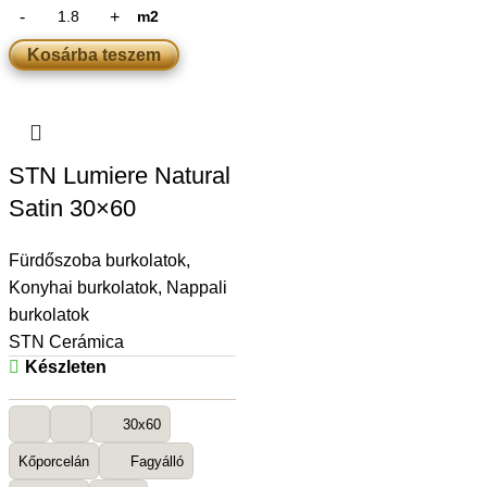
m2
Kosárba teszem
STN Lumiere Natural
Satin 30×60
Fürdőszoba burkolatok
,
Konyhai burkolatok
,
Nappali
burkolatok
STN Cerámica
Készleten
30x60
Kőporcelán
Fagyálló