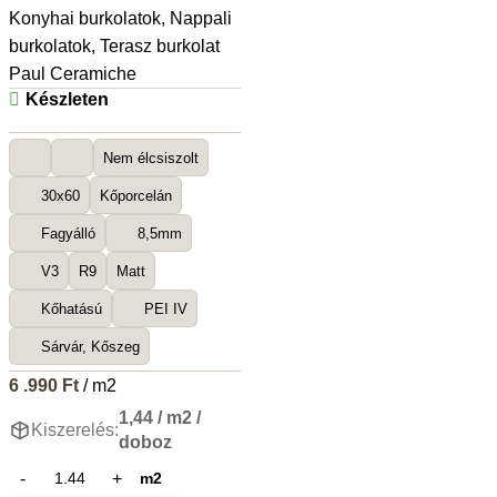
Konyhai burkolatok
,
Nappali
burkolatok
,
Terasz burkolat
Paul Ceramiche
Készleten
Nem élcsiszolt
30x60
Kőporcelán
Fagyálló
8,5mm
V3
R9
Matt
Kőhatású
PEI IV
Sárvár, Kőszeg
6 .990
Ft
/ m2
1,44 / m2 /
Kiszerelés:
doboz
m2