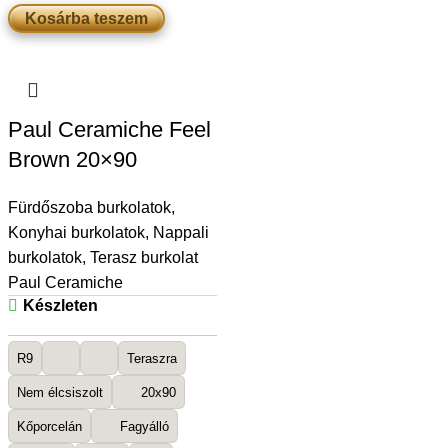
Kosárba teszem
Paul Ceramiche Feel
Brown 20×90
Fürdőszoba burkolatok
,
Konyhai burkolatok
,
Nappali
burkolatok
,
Terasz burkolat
Paul Ceramiche
Készleten
R9
Teraszra
Nem élcsiszolt
20x90
Kőporcelán
Fagyálló