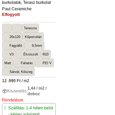
burkolatok
,
Terasz burkolat
Paul Ceramiche
Elfogyott
Teraszra
20x120
Kőporcelán
Fagyálló
9,5mm
V3
Élcsiszolt
R10
Matt
Fahatás
PEI V
Sárvár, Kőszeg
12 .990
Ft
/ m2
1,44 / m2 /
Kiszerelés:
doboz
Rendelésre
Szállítás: 1-4 héten belül
- kérjen ajánlatot!