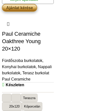
Ajánlat kérése
Paul Ceramiche
Oakthree Young
20×120
Fürdőszoba burkolatok
,
Konyhai burkolatok
,
Nappali
burkolatok
,
Terasz burkolat
Paul Ceramiche
Készleten
Teraszra
20x120
Kőporcelán