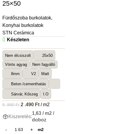
25×50
Fürdőszoba burkolatok
,
Konyhai burkolatok
STN Cerámica
Készleten
Nem élcsiszolt
25x50
Vörös agyag
Nem fagyálló
8mm
V2
Matt
Beton /cementhatás
Sárvár, Kőszeg
I.O
2 .490
Ft
/ m2
5 .990
Ft
1,63 / m2 /
Kiszerelés:
doboz
m2