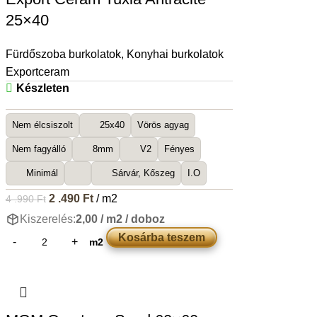
25×40
Fürdőszoba burkolatok
,
Konyhai burkolatok
Exportceram
Készleten
Nem élcsiszolt
25x40
Vörös agyag
Nem fagyálló
8mm
V2
Fényes
Minimál
Sárvár, Kőszeg
I.O
2 .490
Ft
/ m2
4 .990
Ft
Kiszerelés:
2,00 / m2 / doboz
Kosárba teszem
m2