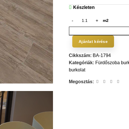
Készleten
m2
Ajánlat kérése
Cikkszám:
BA-1794
Kategóriák:
Fürdőszoba burk
burkolat
Megosztás: