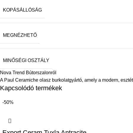
KOPÁSÁLLÓSÁG
MEGNÉZHETŐ
MINŐSÉGI OSZTÁLY
Nova Trend Bútorszalonról
A Paul Ceramiche olasz burkolatgyártó, amely a modern, esztéti
Kapcsolódó termékek
-50%
Export Ceram Tuxla Antracite