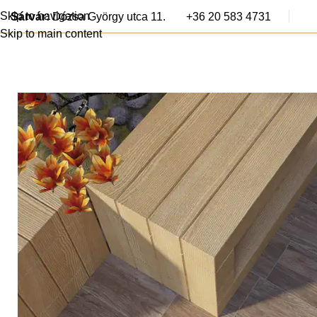
Skip to navigation
Sárvár:
Dózsa György utca 11.
+36 20 583 4731
Skip to main content
Járólapok
Csem