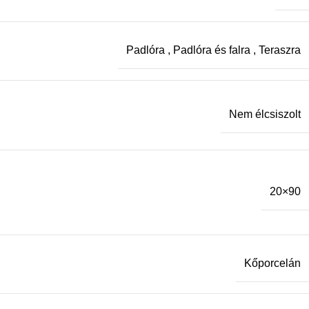
Padlóra
,
Padlóra és falra
,
Teraszra
Nem élcsiszolt
20×90
Kőporcelán