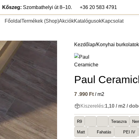
Kőszeg:
Szombathelyi út 8–10.
+36 20 583 4791
Főoldal
Termékek (Shop)
Akciók
Katalógusok
Kapcsolat
pék
Teraszlap
Lábazat és falburkolat
Segédanyagok
Fugázó any
Kezdőlap
Konyhai burkolatok
Paul Ceramic
7 .990
Ft
/ m2
Kiszerelés:
1,10 / m2 / do
R9
Teraszra
Nem
Matt
Fahatás
PEI IV