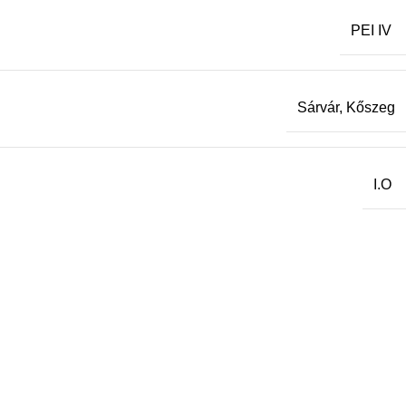
PEI IV
Sárvár, Kőszeg
I.O