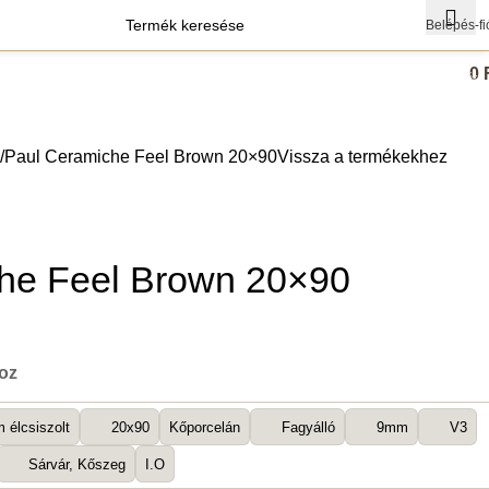
Belépés-fi
0
0
termék
agok
Szerszámok
Paul Ceramiche Feel Brown 20×90
Vissza a termékekhez
he Feel Brown 20×90
boz
 élcsiszolt
20x90
Kőporcelán
Fagyálló
9mm
V3
Sárvár, Kőszeg
I.O