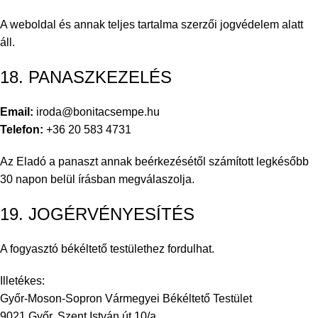
A weboldal és annak teljes tartalma szerzői jogvédelem alatt
áll.
18. PANASZKEZELÉS
Email:
iroda@bonitacsempe.hu
Telefon:
+36 20 583 4731
Az Eladó a panaszt annak beérkezésétől számított legkésőbb
30 napon belül írásban megválaszolja.
19. JOGÉRVÉNYESÍTÉS
A fogyasztó békéltető testülethez fordulhat.
Illetékes:
Győr-Moson-Sopron Vármegyei Békéltető Testület
9021 Győr, Szent István út 10/a