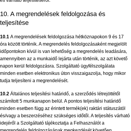
és várható teljesítéséről.
10. A megrendelések feldolgozása és
teljesítése
10.1
A megrendelések feldolgozása hétköznapokon 9 és 17
óra között történik. A megrendelés feldolgozásaként megjelölt
időpontokon kívül is van lehetőség a megrendelés leadására,
amennyiben az a munkaidő lejárta után történik, az azt követő
napon kerül feldolgozásra. Szolgáltató ügyfélszolgálata
minden esetben elektronikus úton visszaigazolja, hogy mikor
tudja teljesíteni a megrendelését.
10.2
Általános teljesítési határidő, a szerződés létrejöttétől
számított 5 munkanapon belül. A pontos teljesítési határidő
minden esetben függ az érintett termék(ek) raktári státuszától
és/vagy a beszerzéséhez szükséges időtől. A teljesítés várható
idejéről a Szolgáltató tájékoztatja a Felhasználót a
megrendelés feldolgozásának megkezdését követően