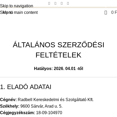
Skip to navigation
0
Skip to main content
Menü
0
F
ÁSZF
Főoldal
ÁSZF
ÁLTALÁNOS SZERZŐDÉSI
FELTÉTELEK
Hatályos: 2026. 04.01 -től
1. ELADÓ ADATAI
Cégnév:
Radbell Kereskedelmi és Szolgáltató Kft.
Székhely:
9600 Sárvár, Arad u. 5.
Cégjegyzékszám:
18-09-104970