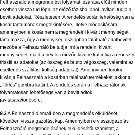
Felhasználó a megrendelési folyamat lezárása előtt minden
esetben vissza tud lépni az előző fázisba, ahol javítani tudja a
bevitt adatokat. Részletesen: A rendelés során lehetőség van a
kosár tartalmának megtekintésére, illetve módosítására,
amennyiben a kosár nem a megrendelni kívánt mennyiséget
tartalmazza, úgy a mennyiség oszlopban található adatbeviteli
mezőbe a Felhasználó be tudja írni a rendelni kívánt
mennyiséget, majd a beviteli mezőn kívülre kattintva a rendszer
frissíti az adatokat (az összeg és bruttó végösszeg, valamint az
esetleges szállítási költség adatokat). Amennyiben törölni
kívánja Felhasználó a kosárban található termékeket, akkor a
„Törlés” gombra kattint. A rendelés során a Felhasználónak
folyamatosan lehetősége van a bevitt adtok
javítására/törlésére.
9.3
A Felhasználó email-ben a megrendelés elküldését
követően visszaigazolást kap. Amennyiben e visszaigazolás
Felhasználó megrendelésének elküldésétől számított, a