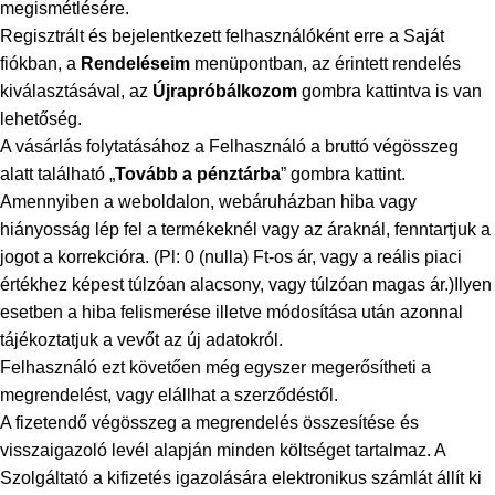
megismétlésére.
Regisztrált és bejelentkezett felhasználóként erre a Saját
fiókban, a
Rendeléseim
menüpontban, az érintett rendelés
kiválasztásával, az
Újrapróbálkozom
gombra kattintva is van
lehetőség.
A vásárlás folytatásához a Felhasználó a bruttó végösszeg
alatt található „
Tovább a pénztárba
” gombra kattint.
Amennyiben a weboldalon, webáruházban hiba vagy
hiányosság lép fel a termékeknél vagy az áraknál, fenntartjuk a
jogot a korrekcióra. (Pl: 0 (nulla) Ft-os ár, vagy a reális piaci
értékhez képest túlzóan alacsony, vagy túlzóan magas ár.)
Ilyen
esetben a hiba felismerése illetve módosítása után azonnal
tájékoztatjuk a vevőt az új adatokról.
Felhasználó ezt követően még egyszer megerősítheti a
megrendelést, vagy elállhat a szerződéstől.
A fizetendő végösszeg a megrendelés összesítése és
visszaigazoló levél alapján minden költséget tartalmaz. A
Szolgáltató a kifizetés igazolására elektronikus számlát állít ki