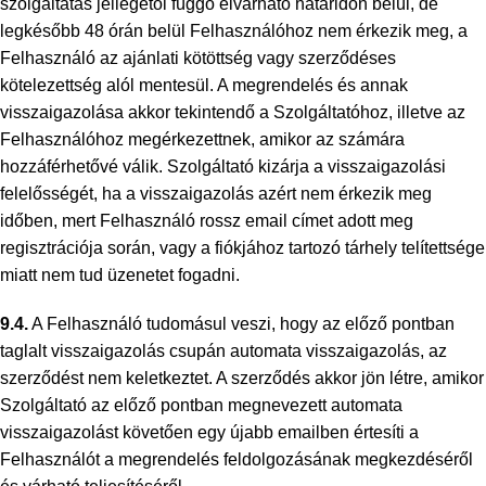
szolgáltatás jellegétől függő elvárható határidőn belül, de
legkésőbb 48 órán belül Felhasználóhoz nem érkezik meg, a
Felhasználó az ajánlati kötöttség vagy szerződéses
kötelezettség alól mentesül. A megrendelés és annak
visszaigazolása akkor tekintendő a Szolgáltatóhoz, illetve az
Felhasználóhoz megérkezettnek, amikor az számára
hozzáférhetővé válik. Szolgáltató kizárja a visszaigazolási
felelősségét, ha a visszaigazolás azért nem érkezik meg
időben, mert Felhasználó rossz email címet adott meg
regisztrációja során, vagy a fiókjához tartozó tárhely telítettsége
miatt nem tud üzenetet fogadni.
9.4.
A Felhasználó tudomásul veszi, hogy az előző pontban
taglalt visszaigazolás csupán automata visszaigazolás, az
szerződést nem keletkeztet. A szerződés akkor jön létre, amikor
Szolgáltató az előző pontban megnevezett automata
visszaigazolást követően egy újabb emailben értesíti a
Felhasználót a megrendelés feldolgozásának megkezdéséről