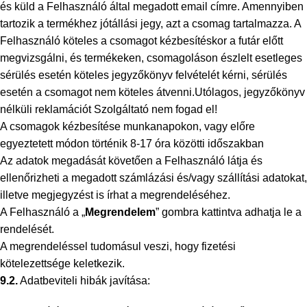
és küld a Felhasználó által megadott email címre. Amennyiben
tartozik a termékhez jótállási jegy, azt a csomag tartalmazza. A
Felhasználó köteles a csomagot kézbesítéskor a futár előtt
megvizsgálni, és termékeken, csomagoláson észlelt esetleges
sérülés esetén köteles jegyzőkönyv felvételét kérni, sérülés
esetén a csomagot nem köteles átvenni.
Utólagos, jegyzőkönyv
nélküli reklamációt Szolgáltató nem fogad el!
A csomagok kézbesítése munkanapokon, vagy előre
egyeztetett módon történik 8-17 óra közötti időszakban
Az adatok megadását követően a Felhasználó látja és
ellenőrizheti a megadott számlázási és/vagy szállítási adatokat,
illetve megjegyzést is írhat a megrendeléséhez.
A Felhasználó a „
Megrendelem
” gombra kattintva adhatja le a
rendelését.
A megrendeléssel tudomásul veszi, hogy fizetési
kötelezettsége keletkezik.
9.2.
Adatbeviteli hibák javítása: