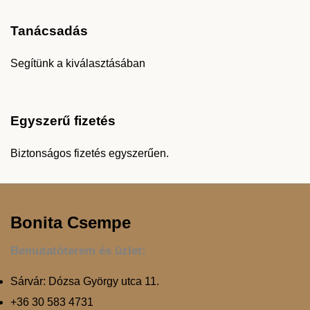
Tanácsadás
Segítünk a kiválasztásában
Egyszerű fizetés
Biztonságos fizetés egyszerűen.
Bonita Csempe
Bemutatóterem és üzlet:
Sárvár: Dózsa György utca 11.
+36 30 583 4731