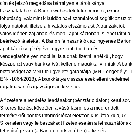
cím és jelszó megadása bármilyen eltárolt kártya
használatához. A Barion webes felületén riportok, export
lehetőség, valamint kiküldött havi számlalevél segítik az üzleti
folyamatokat, illetve a hivatalos elszámolást. A tranzakciók
valós időben zajlanak, és mobil applikációban is lehet látni a
beérkező tételeket. A Barion felhasználók az ingyenes Barion
applikáció segítségével egyre több boltban és
vendéglátóhelyen mobillal is tudnak fizetni, anélkül, hogy
készpénzt vagy bankkártyát kellene magukkal vinniük. A banki
biztonságot az MNB felügyelete garantálja (MNB engedély: H-
EN-I-1064/2013). A bankkártya visszaélések elleni védelmet
rugalmasan és igazságosan kezeljük.
A fizetésre a rendelés leadásakor (pénztár oldalon) kerül sor.
Sikeres fizetést követően a vásárlásról és a megrendelt
termékekről pontos információkat elektronikus úton küldjük.
Sikertelen vagy félbeszakadt fizetés esetén a felhasználónak
lehetősége van (a Barion rendszerében) a fizetés