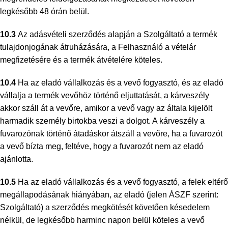
legkésőbb 48 órán belül.
10.3
Az adásvételi szerződés alapján a Szolgáltató a termék
tulajdonjogának átruházására, a Felhasználó a vételár
megfizetésére és a termék átvételére köteles.
10.4
Ha az eladó vállalkozás és a vevő fogyasztó, és az eladó
vállalja a termék vevőhöz történő eljuttatását, a kárveszély
akkor száll át a vevőre, amikor a vevő vagy az általa kijelölt
harmadik személy birtokba veszi a dolgot. A kárveszély a
fuvarozónak történő átadáskor átszáll a vevőre, ha a fuvarozót
a vevő bízta meg, feltéve, hogy a fuvarozót nem az eladó
ajánlotta.
10.5
Ha az eladó vállalkozás és a vevő fogyasztó, a felek eltérő
megállapodásának hiányában, az eladó (jelen ÁSZF szerint:
Szolgáltató) a szerződés megkötését követően késedelem
nélkül, de legkésőbb harminc napon belül köteles a vevő