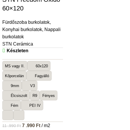
60×120
Fürdőszoba burkolatok
,
Konyhai burkolatok
,
Nappali
burkolatok
STN Cerámica
Készleten
MS vagy II.
60x120
Kőporcelán
Fagyálló
9mm
V3
Élcsiszolt
R9
Fényes
Fém
PEI IV
7 .990
Ft
/ m2
11 .990
Ft