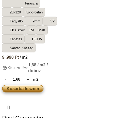
Teraszra
20x120
Kőporcelán
Fagyálló
9mm
V2
Élcsiszolt
R9
Matt
Fahatás
PEI IV
Sárvár, Kőszeg
9 .990
Ft
/ m2
1,68 / m2 /
Kiszerelés:
doboz
m2
Kosárba teszem
Paul Ceramiche