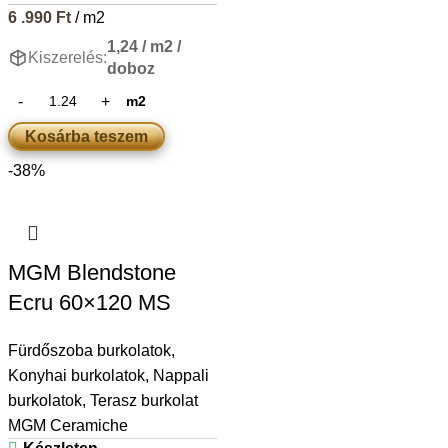
6 .990
Ft
/ m2
1,24 / m2 /
Kiszerelés:
doboz
m2
Kosárba teszem
-38%
MGM Blendstone
Ecru 60×120 MS
Fürdőszoba burkolatok
,
Konyhai burkolatok
,
Nappali
burkolatok
,
Terasz burkolat
MGM Ceramiche