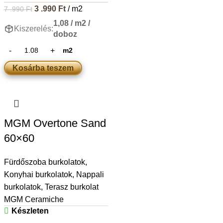
3 .990
Ft
/ m2
7 .990
Ft
1,08 / m2 /
Kiszerelés:
doboz
m2
Kosárba teszem
MGM Overtone Sand
60×60
Fürdőszoba burkolatok
,
Konyhai burkolatok
,
Nappali
burkolatok
,
Terasz burkolat
MGM Ceramiche
Készleten