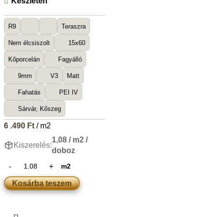
Készleten
R9
Teraszra
Nem élcsiszolt
15x60
Kőporcelán
Fagyálló
9mm
V3
Matt
Fahatás
PEI IV
Sárvár, Kőszeg
6 .490
Ft
/ m2
1,08 / m2 /
Kiszerelés:
doboz
m2
Kosárba teszem