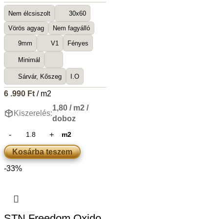
Nem élcsiszolt
30x60
Vörös agyag
Nem fagyálló
9mm
V1
Fényes
Minimál
Sárvár, Kőszeg
I.O
6 .990
Ft
/ m2
1,80 / m2 /
Kiszerelés:
doboz
m2
Kosárba teszem
-33%
STN Freedom Oxido