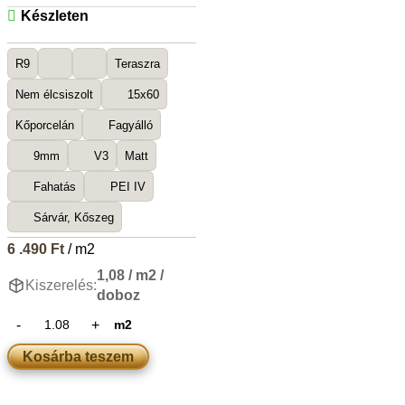
Készleten
R9
Teraszra
Nem élcsiszolt
15x60
Kőporcelán
Fagyálló
9mm
V3
Matt
Fahatás
PEI IV
Sárvár, Kőszeg
6 .490
Ft
/ m2
1,08 / m2 /
Kiszerelés:
doboz
m2
Kosárba teszem