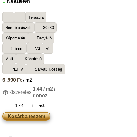
Készleten
Teraszra
Nem élcsiszolt
30x60
Kőporcelán
Fagyálló
8,5mm
V3
R9
Matt
Kőhatású
PEI IV
Sárvár, Kőszeg
6 .990
Ft
/ m2
1,44 / m2 /
Kiszerelés:
doboz
m2
Kosárba teszem