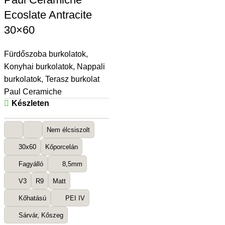
Ecoslate Antracite
30×60
Fürdőszoba burkolatok
,
Konyhai burkolatok
,
Nappali
burkolatok
,
Terasz burkolat
Paul Ceramiche
Készleten
Nem élcsiszolt
30x60
Kőporcelán
Fagyálló
8,5mm
V3
R9
Matt
Kőhatású
PEI IV
Sárvár, Kőszeg