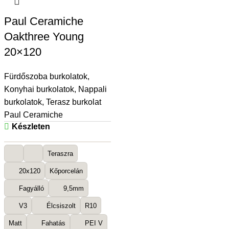
Paul Ceramiche
Oakthree Young
20×120
Fürdőszoba burkolatok
,
Konyhai burkolatok
,
Nappali
burkolatok
,
Terasz burkolat
Paul Ceramiche
Készleten
Teraszra
20x120
Kőporcelán
Fagyálló
9,5mm
V3
Élcsiszolt
R10
Matt
Fahatás
PEI V