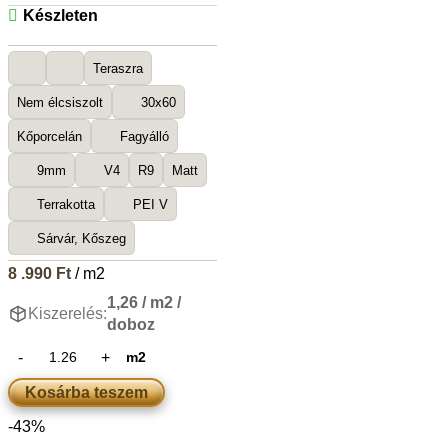
Készleten
Teraszra
Nem élcsiszolt
30x60
Kőporcelán
Fagyálló
9mm
V4
R9
Matt
Terrakotta
PEI V
Sárvár, Kőszeg
8 .990
Ft
/ m2
1,26 / m2 /
Kiszerelés:
doboz
m2
Kosárba teszem
-43%