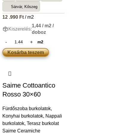
Sárvár, Kőszeg
12 .990
Ft
/ m2
1,44 / m2 /
Kiszerelés:
doboz
m2
Kosárba teszem
Saime Cottoantico
Rosso 30×60
Fürdőszoba burkolatok
,
Konyhai burkolatok
,
Nappali
burkolatok
,
Terasz burkolat
Saime Ceramiche