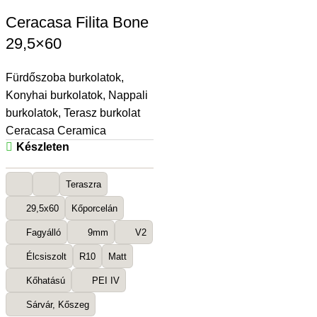
Ceracasa Filita Bone
29,5×60
Fürdőszoba burkolatok
,
Konyhai burkolatok
,
Nappali
burkolatok
,
Terasz burkolat
Ceracasa Ceramica
Készleten
Teraszra
29,5x60
Kőporcelán
Fagyálló
9mm
V2
Élcsiszolt
R10
Matt
Kőhatású
PEI IV
Sárvár, Kőszeg