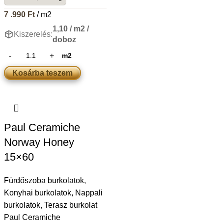
7 .990
Ft
/ m2
1,10 / m2 /
Kiszerelés:
doboz
m2
Kosárba teszem
Paul Ceramiche
Norway Honey
15×60
Fürdőszoba burkolatok
,
Konyhai burkolatok
,
Nappali
burkolatok
,
Terasz burkolat
Paul Ceramiche