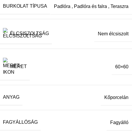
BURKOLAT TÍPUSA
Padlóra
,
Padlóra és falra
,
Teraszra
ÉLCSISZOLTSÁG
Nem élcsiszolt
MÉRET
60×60
ANYAG
Kőporcelán
FAGYÁLLÓSÁG
Fagyálló