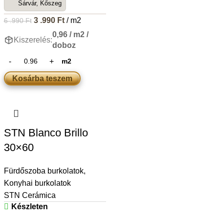
Sárvár, Kőszeg
3 .990
Ft
/ m2
6 .990
Ft
0,96 / m2 /
Kiszerelés:
doboz
m2
Kosárba teszem
STN Blanco Brillo
30×60
Fürdőszoba burkolatok
,
Konyhai burkolatok
STN Cerámica
Készleten