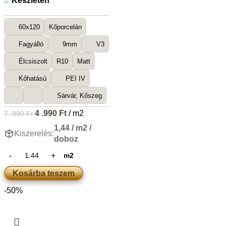
Készleten
60x120
Kőporcelán
Fagyálló
9mm
V3
Élcsiszolt
R10
Matt
Kőhatású
PEI IV
Sárvár, Kőszeg
4 .990
Ft
/ m2
7 .990
Ft
1,44 / m2 /
Kiszerelés:
doboz
m2
Kosárba teszem
-50%