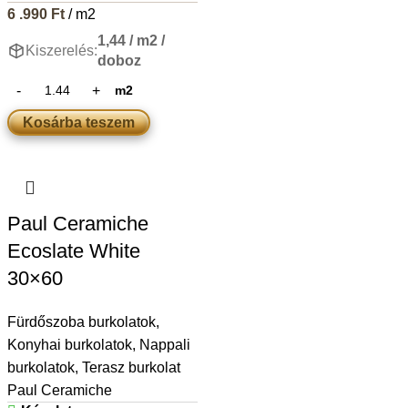
6 .990
Ft
/ m2
1,44 / m2 /
Kiszerelés:
doboz
m2
Kosárba teszem
Paul Ceramiche
Ecoslate White
30×60
Fürdőszoba burkolatok
,
Konyhai burkolatok
,
Nappali
burkolatok
,
Terasz burkolat
Paul Ceramiche