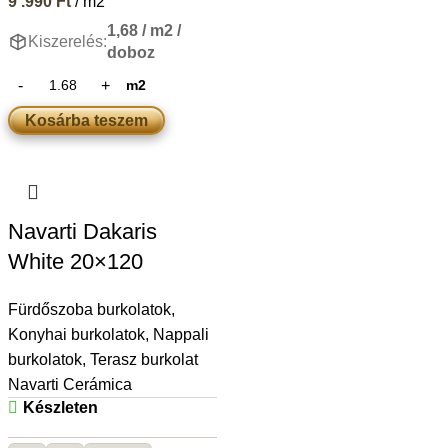
9 .990
Ft
/ m2
1,68 / m2 /
Kiszerelés:
doboz
m2
Kosárba teszem
Navarti Dakaris
White 20×120
Fürdőszoba burkolatok
,
Konyhai burkolatok
,
Nappali
burkolatok
,
Terasz burkolat
Navarti Cerámica
Készleten