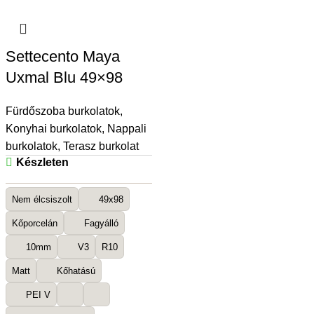
Settecento Maya
Uxmal Blu 49×98
Fürdőszoba burkolatok
,
Konyhai burkolatok
,
Nappali
burkolatok
,
Terasz burkolat
Készleten
Nem élcsiszolt
49x98
Kőporcelán
Fagyálló
10mm
V3
R10
Matt
Kőhatású
PEI V