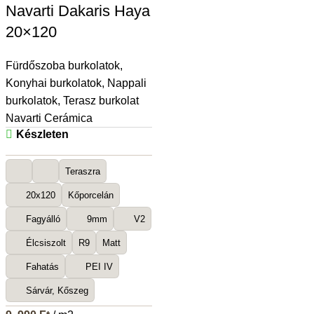
Navarti Dakaris Haya
20×120
Fürdőszoba burkolatok
,
Konyhai burkolatok
,
Nappali
burkolatok
,
Terasz burkolat
Navarti Cerámica
Készleten
Teraszra
20x120
Kőporcelán
Fagyálló
9mm
V2
Élcsiszolt
R9
Matt
Fahatás
PEI IV
Sárvár, Kőszeg