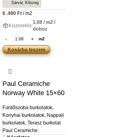
Sárvár, Kőszeg
6 .490
Ft
/ m2
1,08 / m2 /
Kiszerelés:
doboz
m2
Kosárba teszem
Paul Ceramiche
Norway White 15×60
Fürdőszoba burkolatok
,
Konyhai burkolatok
,
Nappali
burkolatok
,
Terasz burkolat
Paul Ceramiche