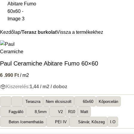
Kezdőlap
Terasz burkolat
Vissza a termékekhez
Paul Ceramiche Abitare Fumo 60×60
6 .990
Ft
/ m2
Kiszerelés:
1,44 / m2 / doboz
Teraszra
Nem élcsiszolt
60x60
Kőporcelán
Fagyálló
8,5mm
V2
R10
Matt
Beton /cementhatás
PEI IV
Sárvár, Kőszeg
I.O