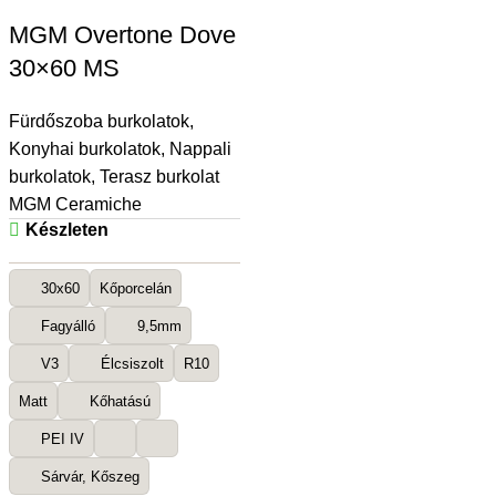
MGM Overtone Dove
30×60 MS
Fürdőszoba burkolatok
,
Konyhai burkolatok
,
Nappali
burkolatok
,
Terasz burkolat
MGM Ceramiche
Készleten
30x60
Kőporcelán
Fagyálló
9,5mm
V3
Élcsiszolt
R10
Matt
Kőhatású
PEI IV
Sárvár, Kőszeg