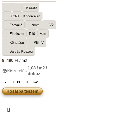
Teraszra
60x60
Kőporcelán
Fagyálló
9mm
V2
Élcsiszolt
R10
Matt
Kőhatású
PEI IV
Sárvár, Kőszeg
9 .490
Ft
/ m2
1,08 / m2 /
Kiszerelés:
doboz
m2
Kosárba teszem