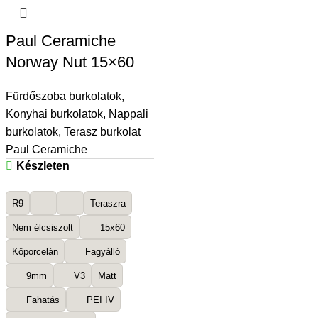
Paul Ceramiche
Norway Nut 15×60
Fürdőszoba burkolatok
,
Konyhai burkolatok
,
Nappali
burkolatok
,
Terasz burkolat
Paul Ceramiche
Készleten
R9
Teraszra
Nem élcsiszolt
15x60
Kőporcelán
Fagyálló
9mm
V3
Matt
Fahatás
PEI IV