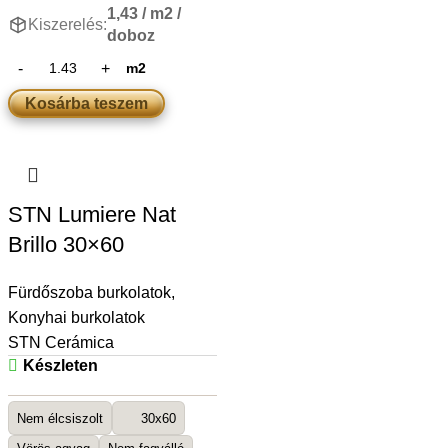
1,43 / m2 /
Kiszerelés:
doboz
m2
Kosárba teszem
STN Lumiere Nat
Brillo 30×60
Fürdőszoba burkolatok
,
Konyhai burkolatok
STN Cerámica
Készleten
Nem élcsiszolt
30x60