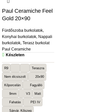
Paul Ceramiche Feel
Gold 20×90
Fürdőszoba burkolatok
,
Konyhai burkolatok
,
Nappali
burkolatok
,
Terasz burkolat
Paul Ceramiche
Készleten
R9
Teraszra
Nem élcsiszolt
20x90
Kőporcelán
Fagyálló
9mm
V3
Matt
Fahatás
PEI IV
Sárvár, Kőszeg