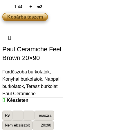
m2
Kosárba teszem
Paul Ceramiche Feel
Brown 20×90
Fürdőszoba burkolatok
,
Konyhai burkolatok
,
Nappali
burkolatok
,
Terasz burkolat
Paul Ceramiche
Készleten
R9
Teraszra
Nem élcsiszolt
20x90