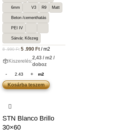
6mm
V3
R9
Matt
Beton /cementhatás
PEI IV
Sárvár, Kőszeg
5 .990
Ft
/ m2
8 .990
Ft
2,43 / m2 /
Kiszerelés:
doboz
m2
Kosárba teszem
STN Blanco Brillo
30×60