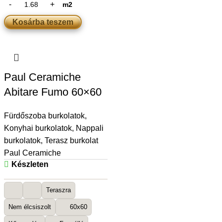
m2
Kosárba teszem
Paul Ceramiche
Abitare Fumo 60×60
Fürdőszoba burkolatok
,
Konyhai burkolatok
,
Nappali
burkolatok
,
Terasz burkolat
Paul Ceramiche
Készleten
Teraszra
Nem élcsiszolt
60x60