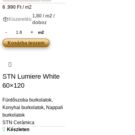
6 .990
Ft
/ m2
1,80 / m2 /
Kiszerelés:
doboz
m2
Kosárba teszem
STN Lumiere White
60×120
Fürdőszoba burkolatok
,
Konyhai burkolatok
,
Nappali
burkolatok
STN Cerámica
Készleten