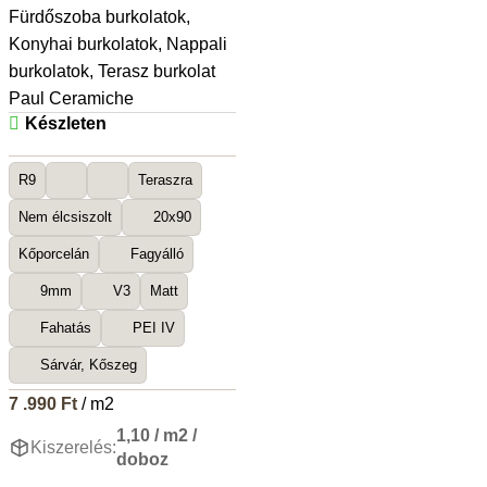
Fürdőszoba burkolatok
,
Konyhai burkolatok
,
Nappali
burkolatok
,
Terasz burkolat
Paul Ceramiche
Készleten
R9
Teraszra
Nem élcsiszolt
20x90
Kőporcelán
Fagyálló
9mm
V3
Matt
Fahatás
PEI IV
Sárvár, Kőszeg
7 .990
Ft
/ m2
1,10 / m2 /
Kiszerelés:
doboz