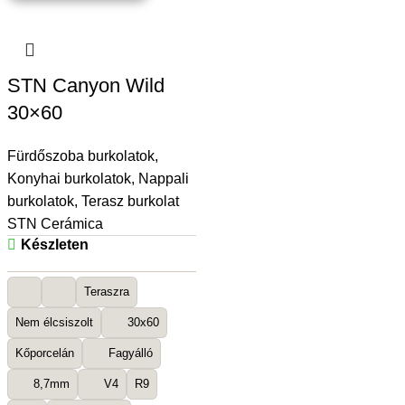
STN Canyon Wild
30×60
Fürdőszoba burkolatok
,
Konyhai burkolatok
,
Nappali
burkolatok
,
Terasz burkolat
STN Cerámica
Készleten
Teraszra
Nem élcsiszolt
30x60
Kőporcelán
Fagyálló
8,7mm
V4
R9