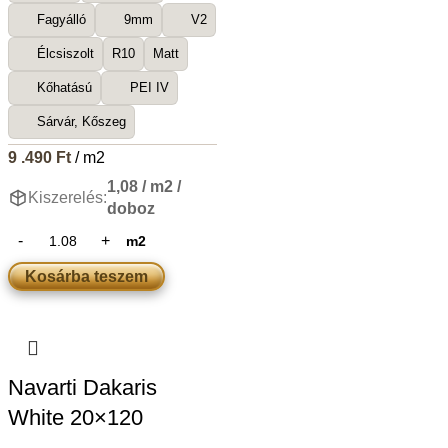
Fagyálló
9mm
V2
Élcsiszolt
R10
Matt
Kőhatású
PEI IV
Sárvár, Kőszeg
9 .490
Ft
/ m2
1,08 / m2 /
Kiszerelés:
doboz
m2
Kosárba teszem
Navarti Dakaris
White 20×120