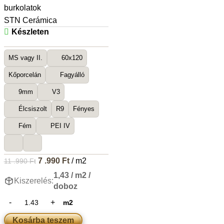
burkolatok
STN Cerámica
Készleten
MS vagy II.
60x120
Kőporcelán
Fagyálló
9mm
V3
Élcsiszolt
R9
Fényes
Fém
PEI IV
7 .990
Ft
/ m2
11 .990
Ft
1,43 / m2 /
Kiszerelés:
doboz
m2
Kosárba teszem