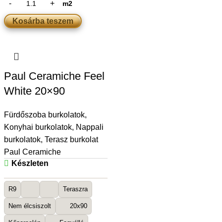
m2
Kosárba teszem
Paul Ceramiche Feel
White 20×90
Fürdőszoba burkolatok
,
Konyhai burkolatok
,
Nappali
burkolatok
,
Terasz burkolat
Paul Ceramiche
Készleten
R9
Teraszra
Nem élcsiszolt
20x90