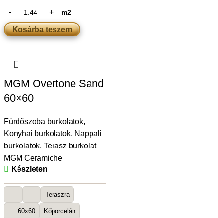
m2
Kosárba teszem
MGM Overtone Sand
60×60
Fürdőszoba burkolatok
,
Konyhai burkolatok
,
Nappali
burkolatok
,
Terasz burkolat
MGM Ceramiche
Készleten
Teraszra
60x60
Kőporcelán