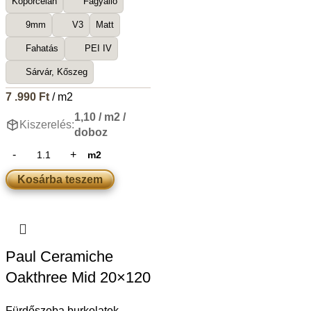
Kőporcelán
Fagyálló
9mm
V3
Matt
Fahatás
PEI IV
Sárvár, Kőszeg
7 .990
Ft
/ m2
1,10 / m2 /
Kiszerelés:
doboz
m2
Kosárba teszem
Paul Ceramiche
Oakthree Mid 20×120
Fürdőszoba burkolatok
,