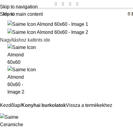
Skip to navigation
0
Skip to main content
Menü
0
termék
Nagyításhoz kattints ide
Kezdőlap
Konyhai burkolatok
Vissza a termékekhez