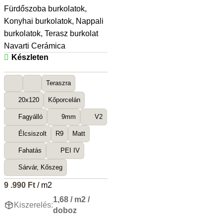
Fürdőszoba burkolatok
,
Konyhai burkolatok
,
Nappali
burkolatok
,
Terasz burkolat
Navarti Cerámica
Készleten
Teraszra
20x120
Kőporcelán
Fagyálló
9mm
V2
Élcsiszolt
R9
Matt
Fahatás
PEI IV
Sárvár, Kőszeg
9 .990
Ft
/ m2
1,68 / m2 /
Kiszerelés:
doboz