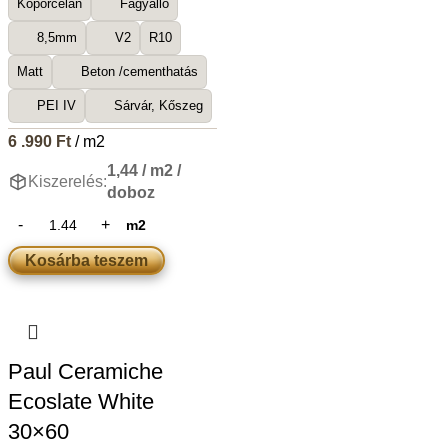
Kőporcelán
Fagyálló
8,5mm
V2
R10
Matt
Beton /cementhatás
PEI IV
Sárvár, Kőszeg
6 .990
Ft
/ m2
1,44 / m2 /
Kiszerelés:
doboz
m2
Kosárba teszem
Paul Ceramiche
Ecoslate White
30×60