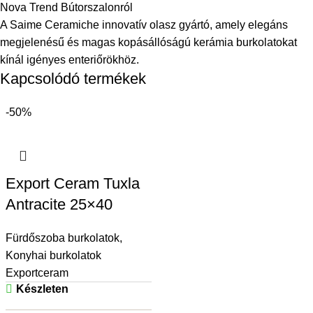
Nova Trend Bútorszalonról
A Saime Ceramiche innovatív olasz gyártó, amely elegáns
megjelenésű és magas kopásállóságú kerámia burkolatokat
kínál igényes enteriőrökhöz.
Kapcsolódó termékek
-50%
Export Ceram Tuxla
Antracite 25×40
Fürdőszoba burkolatok
,
Konyhai burkolatok
Exportceram
Készleten