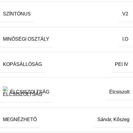
SZÍNTÓNUS
V2
MINŐSÉGI OSZTÁLY
I.O
KOPÁSÁLLÓSÁG
PEI IV
ÉLCSISZOLTSÁG
Élcsiszolt
MEGNÉZHETŐ
Sárvár, Kőszeg