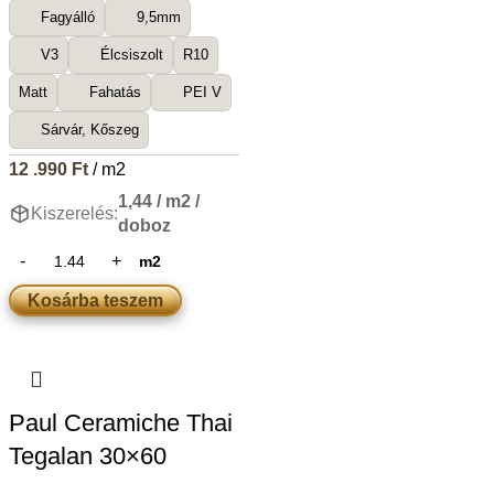
Fagyálló
9,5mm
V3
Élcsiszolt
R10
Matt
Fahatás
PEI V
Sárvár, Kőszeg
12 .990
Ft
/ m2
1,44 / m2 /
Kiszerelés:
doboz
m2
Kosárba teszem
Paul Ceramiche Thai
Tegalan 30×60