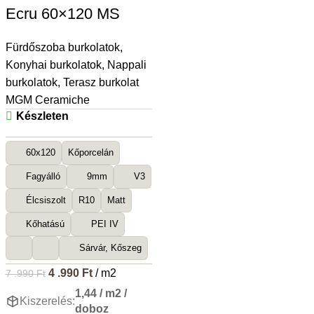
Ecru 60×120 MS
Fürdőszoba burkolatok
,
Konyhai burkolatok
,
Nappali
burkolatok
,
Terasz burkolat
MGM Ceramiche
Készleten
60x120
Kőporcelán
Fagyálló
9mm
V3
Élcsiszolt
R10
Matt
Kőhatású
PEI IV
Sárvár, Kőszeg
4 .990
Ft
/ m2
7 .990
Ft
1,44 / m2 /
Kiszerelés:
doboz