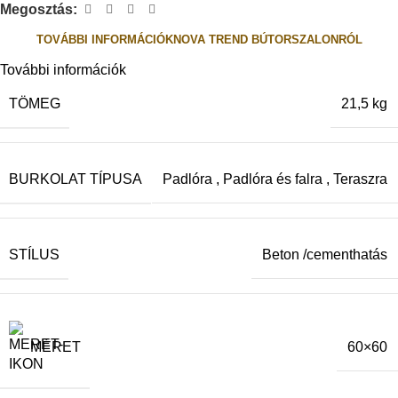
Megosztás:
TOVÁBBI INFORMÁCIÓK
NOVA TREND BÚTORSZALONRÓL
További információk
TÖMEG
21,5 kg
BURKOLAT TÍPUSA
Padlóra
,
Padlóra és falra
,
Teraszra
STÍLUS
Beton /cementhatás
MÉRET
60×60