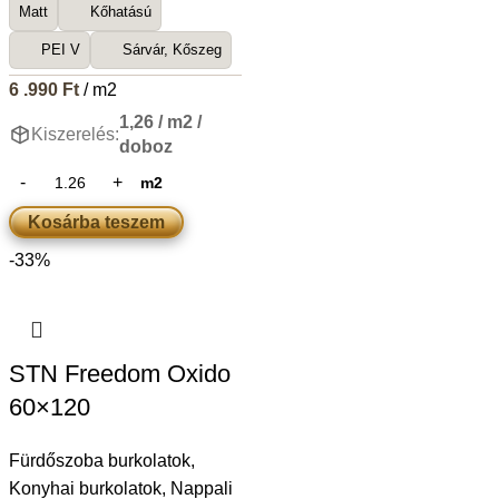
Matt
Kőhatású
PEI V
Sárvár, Kőszeg
6 .990
Ft
/ m2
1,26 / m2 /
Kiszerelés:
doboz
m2
Kosárba teszem
-33%
STN Freedom Oxido
60×120
Fürdőszoba burkolatok
,
Konyhai burkolatok
,
Nappali