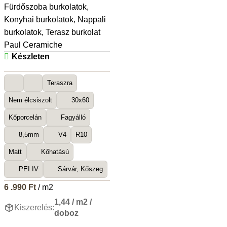
Fürdőszoba burkolatok
,
Konyhai burkolatok
,
Nappali
burkolatok
,
Terasz burkolat
Paul Ceramiche
Készleten
Teraszra
Nem élcsiszolt
30x60
Kőporcelán
Fagyálló
8,5mm
V4
R10
Matt
Kőhatású
PEI IV
Sárvár, Kőszeg
6 .990
Ft
/ m2
1,44 / m2 /
Kiszerelés:
doboz