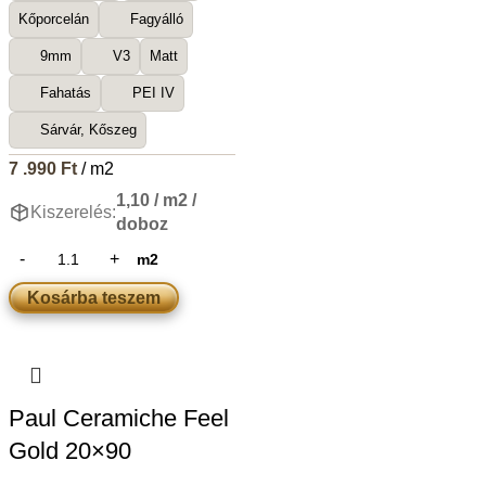
Kőporcelán
Fagyálló
9mm
V3
Matt
Fahatás
PEI IV
Sárvár, Kőszeg
7 .990
Ft
/ m2
1,10 / m2 /
Kiszerelés:
doboz
m2
Kosárba teszem
Paul Ceramiche Feel
Gold 20×90