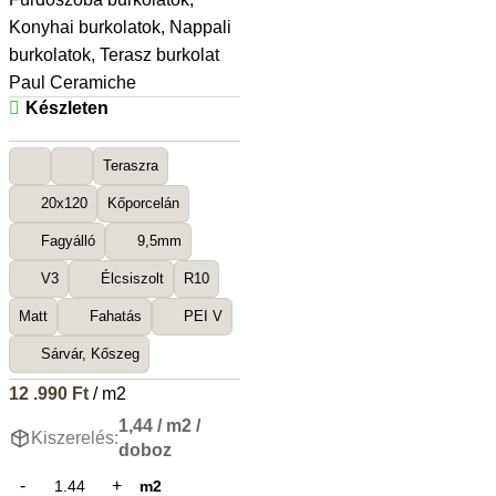
Konyhai burkolatok
,
Nappali
burkolatok
,
Terasz burkolat
Paul Ceramiche
Készleten
Teraszra
20x120
Kőporcelán
Fagyálló
9,5mm
V3
Élcsiszolt
R10
Matt
Fahatás
PEI V
Sárvár, Kőszeg
12 .990
Ft
/ m2
1,44 / m2 /
Kiszerelés:
doboz
m2