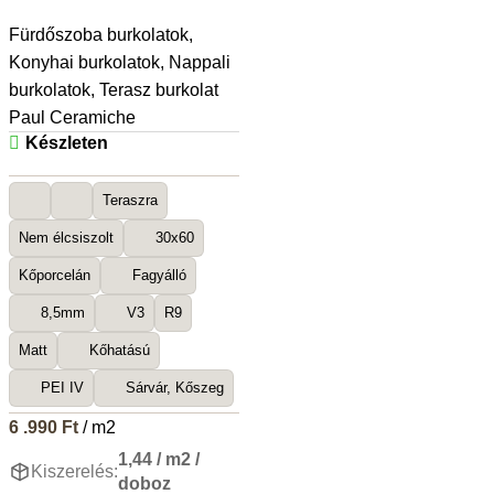
Fürdőszoba burkolatok
,
Konyhai burkolatok
,
Nappali
burkolatok
,
Terasz burkolat
Paul Ceramiche
Készleten
Teraszra
Nem élcsiszolt
30x60
Kőporcelán
Fagyálló
8,5mm
V3
R9
Matt
Kőhatású
PEI IV
Sárvár, Kőszeg
6 .990
Ft
/ m2
1,44 / m2 /
Kiszerelés:
doboz