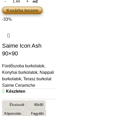
m2
Kosárba teszem
-33%
Saime Icon Ash
90×90
Fürdőszoba burkolatok
,
Konyhai burkolatok
,
Nappali
burkolatok
,
Terasz burkolat
Saime Ceramiche
Készleten
Élcsiszolt
90x90
Kőporcelán
Fagyálló