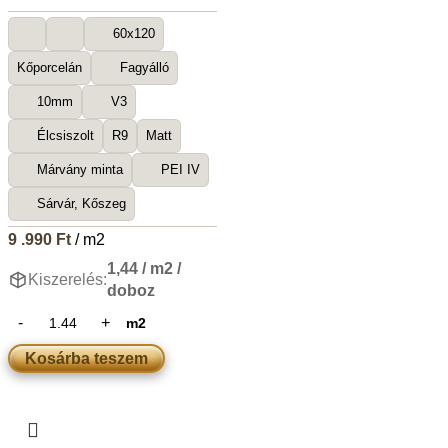
60x120
Kőporcelán
Fagyálló
10mm
V3
Élcsiszolt
R9
Matt
Márvány minta
PEI IV
Sárvár, Kőszeg
9 .990
Ft
/ m2
1,44 / m2 /
Kiszerelés:
doboz
m2
Kosárba teszem