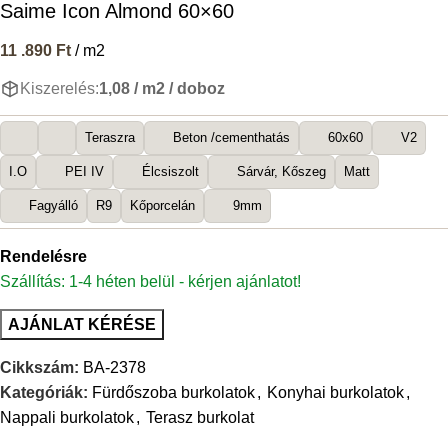
Saime Icon Almond 60×60
11 .890
Ft
/ m2
Kiszerelés:
1,08 / m2 / doboz
Teraszra
Beton /cementhatás
60x60
V2
I.O
PEI IV
Élcsiszolt
Sárvár, Kőszeg
Matt
Fagyálló
R9
Kőporcelán
9mm
Rendelésre
Szállítás: 1-4 héten belül - kérjen ajánlatot!
AJÁNLAT KÉRÉSE
Cikkszám:
BA-2378
Kategóriák:
Fürdőszoba burkolatok
,
Konyhai burkolatok
,
Nappali burkolatok
,
Terasz burkolat