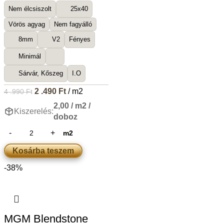
Nem élcsiszolt
25x40
Vörös agyag
Nem fagyálló
8mm
V2
Fényes
Minimál
Sárvár, Kőszeg
I.O
2 .490
Ft
/ m2
4 .990
Ft
2,00 / m2 /
Kiszerelés:
doboz
m2
Kosárba teszem
-38%
MGM Blendstone