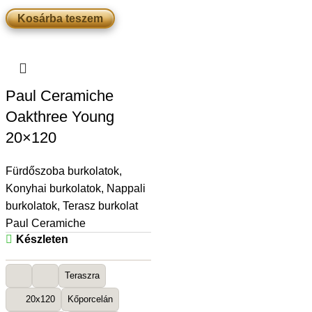
Kosárba teszem
Paul Ceramiche
Oakthree Young
20×120
Fürdőszoba burkolatok
,
Konyhai burkolatok
,
Nappali
burkolatok
,
Terasz burkolat
Paul Ceramiche
Készleten
Teraszra
20x120
Kőporcelán