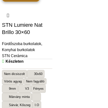
STN Lumiere Nat
Brillo 30×60
Fürdőszoba burkolatok
,
Konyhai burkolatok
STN Cerámica
Készleten
Nem élcsiszolt
30x60
Vörös agyag
Nem fagyálló
9mm
V3
Fényes
Márvány minta
Sárvár, Kőszeg
I.O