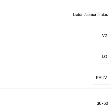
Beton /cementhatás
V2
I.O
PEI IV
30×60