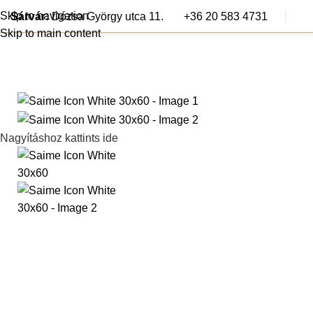
Skip to navigation
Sárvár:
Dózsa György utca 11.
+36 20 583 4731
Skip to main content
Járólapok
Csem
Nagyításhoz kattints ide