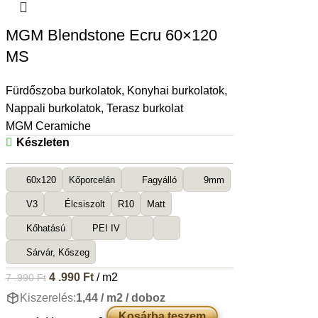
MGM Blendstone Ecru 60×120
MS
Fürdőszoba burkolatok
,
Konyhai burkolatok
,
Nappali burkolatok
,
Terasz burkolat
MGM Ceramiche
Készleten
60x120
Kőporcelán
Fagyálló
9mm
V3
Élcsiszolt
R10
Matt
Kőhatású
PEI IV
Sárvár, Kőszeg
4 .990
Ft
/ m2
7 .990
Ft
Kiszerelés:
1,44 / m2 / doboz
Kosárba teszem