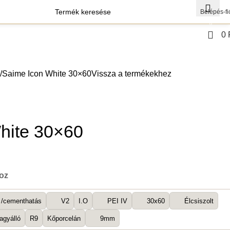
Belépés-fi
0
0
agok
Szerszámok
Saime Icon White 30×60
Vissza a termékekhez
hite 30×60
boz
 /cementhatás
V2
I.O
PEI IV
30x60
Élcsiszolt
agyálló
R9
Kőporcelán
9mm