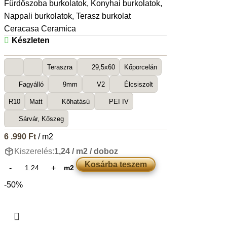
Fürdőszoba burkolatok
,
Konyhai burkolatok
,
Nappali burkolatok
,
Terasz burkolat
Ceracasa Ceramica
Készleten
Teraszra
29,5x60
Kőporcelán
Fagyálló
9mm
V2
Élcsiszolt
R10
Matt
Kőhatású
PEI IV
Sárvár, Kőszeg
6 .990
Ft
/ m2
Kiszerelés:
1,24 / m2 / doboz
Kosárba teszem
m2
-50%