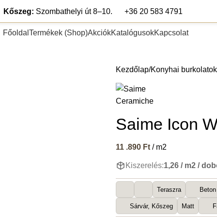
Kőszeg:
Szombathelyi út 8–10.
+36 20 583 4791
Főoldal
Termékek (Shop)
Akciók
Katalógusok
Kapcsolat
pék
Teraszlap
Lábazat és falburkolat
Segédanyagok
Fugázó any
Kezdőlap
Konyhai burkolatok
Saime Icon W
11 .890
Ft
/ m2
Kiszerelés:
1,26 / m2 / do
Teraszra
Beton
Sárvár, Kőszeg
Matt
F