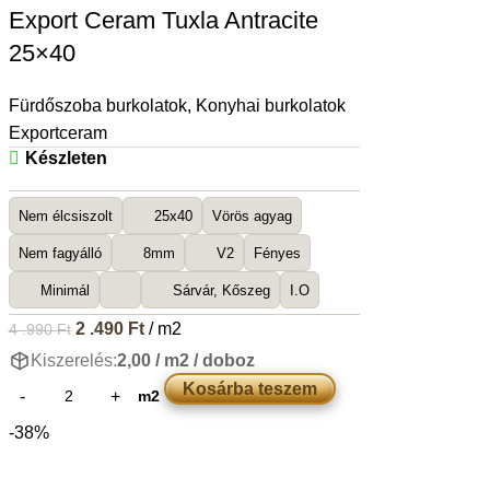
Export Ceram Tuxla Antracite
25×40
Fürdőszoba burkolatok
,
Konyhai burkolatok
Exportceram
Készleten
Nem élcsiszolt
25x40
Vörös agyag
Nem fagyálló
8mm
V2
Fényes
Minimál
Sárvár, Kőszeg
I.O
2 .490
Ft
/ m2
4 .990
Ft
Kiszerelés:
2,00 / m2 / doboz
Kosárba teszem
m2
-38%