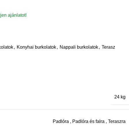
rjen ajánlatot!
olatok
,
Konyhai burkolatok
,
Nappali burkolatok
,
Terasz
24 kg
Padlóra
,
Padlóra és falra
,
Teraszra