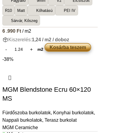
Fagyálló
9mm
V2
Élcsiszolt
R10
Matt
Kőhatású
PEI IV
Sárvár, Kőszeg
6 .990
Ft
/ m2
Kiszerelés:
1,24 / m2 / doboz
Kosárba teszem
m2
-38%
MGM Blendstone Ecru 60×120
MS
Fürdőszoba burkolatok
,
Konyhai burkolatok
,
Nappali burkolatok
,
Terasz burkolat
MGM Ceramiche