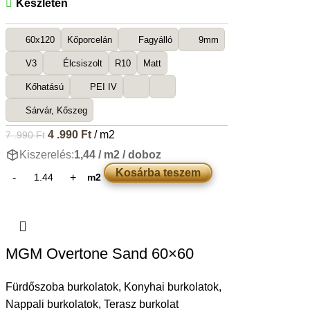
Készleten
60x120
Kőporcelán
Fagyálló
9mm
V3
Élcsiszolt
R10
Matt
Kőhatású
PEI IV
Sárvár, Kőszeg
4 .990
Ft
/ m2
7 .990
Ft
Kiszerelés:
1,44 / m2 / doboz
Kosárba teszem
m2
MGM Overtone Sand 60×60
Fürdőszoba burkolatok
,
Konyhai burkolatok
,
Nappali burkolatok
,
Terasz burkolat