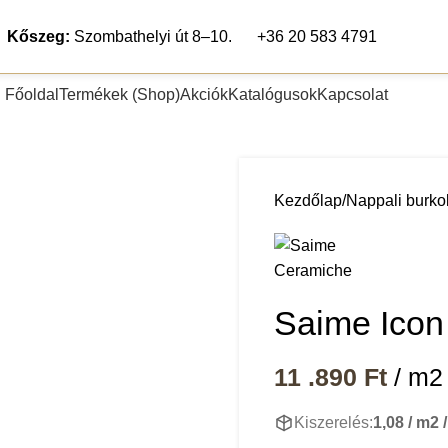
Kőszeg:
Szombathelyi út 8–10.
+36 20 583 4791
Főoldal
Termékek (Shop)
Akciók
Katalógusok
Kapcsolat
pék
Teraszlap
Lábazat és falburkolat
Segédanyagok
Fugázó any
Kezdőlap
Nappali burko
Saime Icon
11 .890
Ft
/ m2
Kiszerelés:
1,08 / m2 