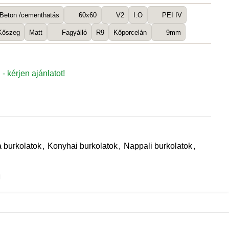
Beton /cementhatás
60x60
V2
I.O
PEI IV
 Kőszeg
Matt
Fagyálló
R9
Kőporcelán
9mm
 - kérjen ajánlatot!
 burkolatok
,
Konyhai burkolatok
,
Nappali burkolatok
,