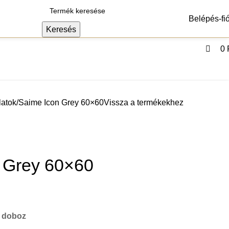
Belépés-fi
Keresés
0
agok
Szerszámok
latok
Saime Icon Grey 60×60
Vissza a termékekhez
 Grey 60×60
/ doboz