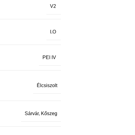
V2
I.O
PEI IV
Élcsiszolt
Sárvár, Kőszeg