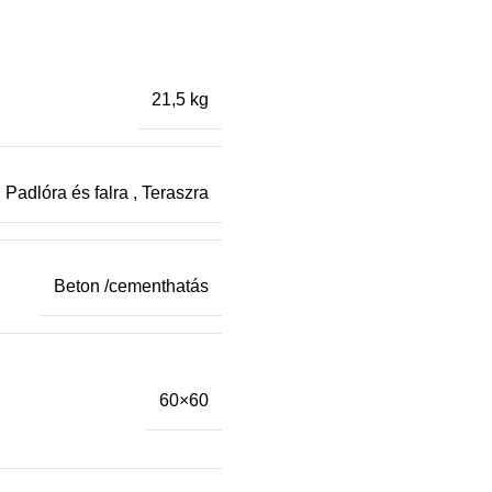
21,5 kg
,
Padlóra és falra
,
Teraszra
Beton /cementhatás
60×60