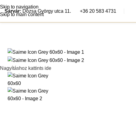
Skip to navigation
Sárvár:
Dózsa György utca 11.
+36 20 583 4731
Skip to main content
Járólapok
Csem
Nagyításhoz kattints ide