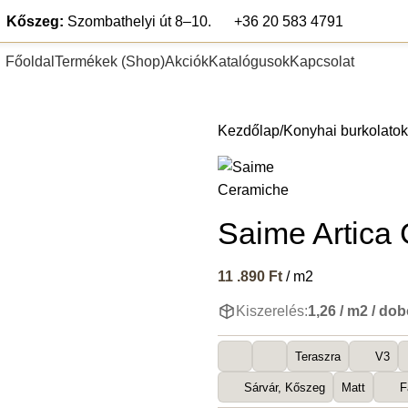
Kőszeg:
Szombathelyi út 8–10.
+36 20 583 4791
Főoldal
Termékek (Shop)
Akciók
Katalógusok
Kapcsolat
pék
Teraszlap
Lábazat és falburkolat
Segédanyagok
Fugázó any
Kezdőlap
Konyhai burkolatok
Saime Artica 
11 .890
Ft
/ m2
Kiszerelés:
1,26 / m2 / do
Teraszra
V3
Sárvár, Kőszeg
Matt
F