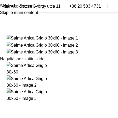
Skip to navigation
Sárvár:
Dózsa György utca 11.
+36 20 583 4731
Skip to main content
Járólapok
Csem
Nagyításhoz kattints ide