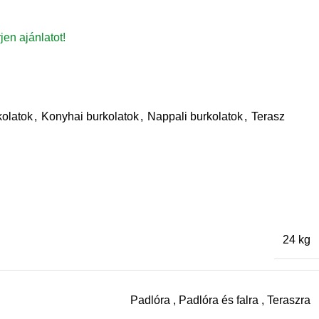
rjen ajánlatot!
olatok
,
Konyhai burkolatok
,
Nappali burkolatok
,
Terasz
24 kg
Padlóra
,
Padlóra és falra
,
Teraszra