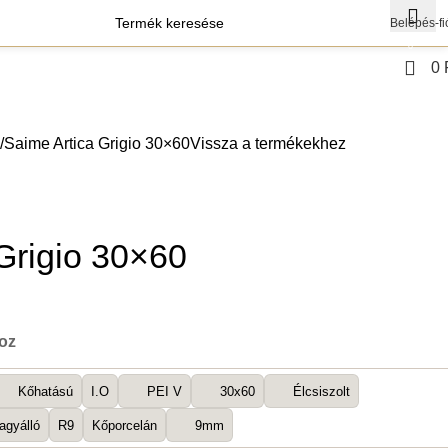
Belépés-fi
0
0
agok
Szerszámok
Saime Artica Grigio 30×60
Vissza a termékekhez
Grigio 30×60
boz
Kőhatású
I.O
PEI V
30x60
Élcsiszolt
agyálló
R9
Kőporcelán
9mm