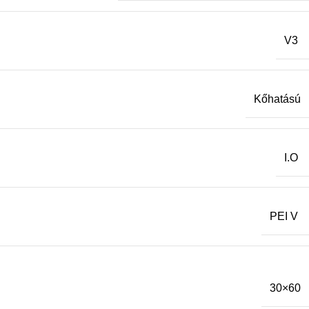
V3
Kőhatású
I.O
PEI V
30×60