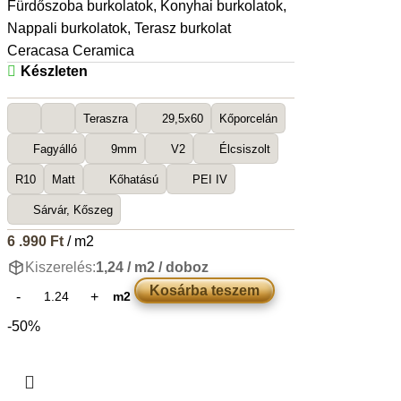
Fürdőszoba burkolatok
,
Konyhai burkolatok
,
Nappali burkolatok
,
Terasz burkolat
Ceracasa Ceramica
Készleten
Teraszra
29,5x60
Kőporcelán
Fagyálló
9mm
V2
Élcsiszolt
R10
Matt
Kőhatású
PEI IV
Sárvár, Kőszeg
6 .990
Ft
/ m2
Kiszerelés:
1,24 / m2 / doboz
Kosárba teszem
m2
-50%