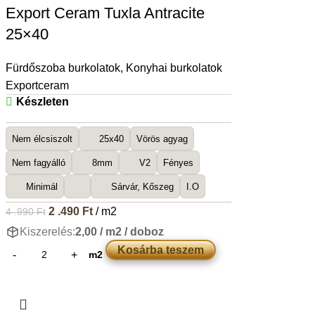
Export Ceram Tuxla Antracite
25×40
Fürdőszoba burkolatok
,
Konyhai burkolatok
Exportceram
Készleten
Nem élcsiszolt
25x40
Vörös agyag
Nem fagyálló
8mm
V2
Fényes
Minimál
Sárvár, Kőszeg
I.O
2 .490
Ft
/ m2
4 .990
Ft
Kiszerelés:
2,00 / m2 / doboz
Kosárba teszem
m2