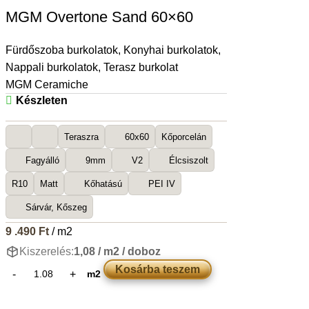
MGM Overtone Sand 60×60
Fürdőszoba burkolatok
,
Konyhai burkolatok
,
Nappali burkolatok
,
Terasz burkolat
MGM Ceramiche
Készleten
Teraszra
60x60
Kőporcelán
Fagyálló
9mm
V2
Élcsiszolt
R10
Matt
Kőhatású
PEI IV
Sárvár, Kőszeg
9 .490
Ft
/ m2
Kiszerelés:
1,08 / m2 / doboz
Kosárba teszem
m2