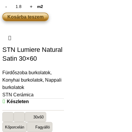
m2
Kosárba teszem
STN Lumiere Natural
Satin 30×60
Fürdőszoba burkolatok
,
Konyhai burkolatok
,
Nappali
burkolatok
STN Cerámica
Készleten
30x60
Kőporcelán
Fagyálló