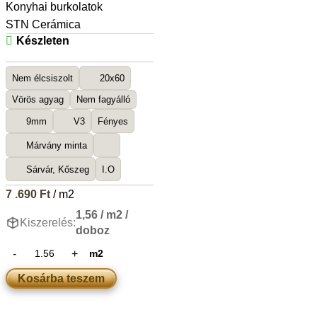
Konyhai burkolatok
STN Cerámica
Készleten
Nem élcsiszolt
20x60
Vörös agyag
Nem fagyálló
9mm
V3
Fényes
Márvány minta
Sárvár, Kőszeg
I.O
7 .690
Ft
/ m2
1,56 / m2 /
Kiszerelés:
doboz
m2
Kosárba teszem