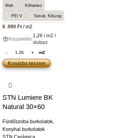
Matt
Kőhatású
PEI V
Sárvár, Kőszeg
6 .990
Ft
/ m2
1,26 / m2 /
Kiszerelés:
doboz
m2
Kosárba teszem
STN Lumiere BK
Natural 30×60
Fürdőszoba burkolatok
,
Konyhai burkolatok
STN Cerámica