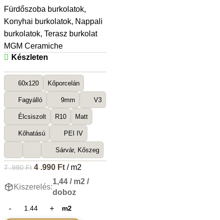
Fürdőszoba burkolatok
,
Konyhai burkolatok
,
Nappali
burkolatok
,
Terasz burkolat
MGM Ceramiche
Készleten
60x120
Kőporcelán
Fagyálló
9mm
V3
Élcsiszolt
R10
Matt
Kőhatású
PEI IV
Sárvár, Kőszeg
4 .990
Ft
/ m2
7 .990
Ft
1,44 / m2 /
Kiszerelés:
doboz
m2