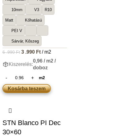
10mm
V3
R10
Matt
Kőhatású
PEI V
Sárvár, Kőszeg
3 .990
Ft
/ m2
6 .990
Ft
0,96 / m2 /
Kiszerelés:
doboz
m2
Kosárba teszem
STN Blanco PI Dec
30×60