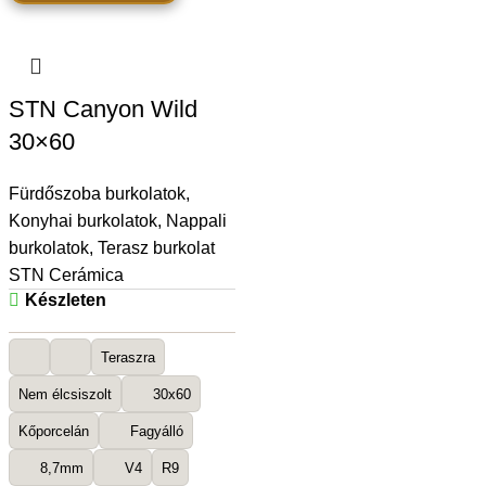
STN Canyon Wild
30×60
Fürdőszoba burkolatok
,
Konyhai burkolatok
,
Nappali
burkolatok
,
Terasz burkolat
STN Cerámica
Készleten
Teraszra
Nem élcsiszolt
30x60
Kőporcelán
Fagyálló
8,7mm
V4
R9