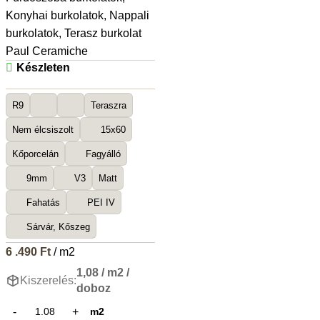
Konyhai burkolatok
,
Nappali
burkolatok
,
Terasz burkolat
Paul Ceramiche
Készleten
R9
Teraszra
Nem élcsiszolt
15x60
Kőporcelán
Fagyálló
9mm
V3
Matt
Fahatás
PEI IV
Sárvár, Kőszeg
6 .490
Ft
/ m2
1,08 / m2 /
Kiszerelés:
doboz
m2