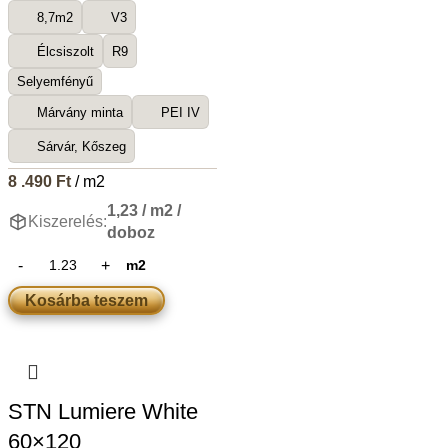
8,7m2
V3
Élcsiszolt
R9
Selyemfényű
Márvány minta
PEI IV
Sárvár, Kőszeg
8 .490
Ft
/ m2
1,23 / m2 /
Kiszerelés:
doboz
m2
Kosárba teszem
STN Lumiere White
60×120