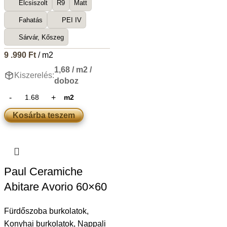
Élcsiszolt
R9
Matt
Fahatás
PEI IV
Sárvár, Kőszeg
9 .990
Ft
/ m2
1,68 / m2 /
Kiszerelés:
doboz
m2
Kosárba teszem
Paul Ceramiche
Abitare Avorio 60×60
Fürdőszoba burkolatok
,
Konyhai burkolatok
,
Nappali