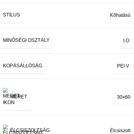
STÍLUS
Kőhatású
MINŐSÉGI OSZTÁLY
I.O
KOPÁSÁLLÓSÁG
PEI V
MÉRET
30×60
ÉLCSISZOLTSÁG
Élcsiszolt