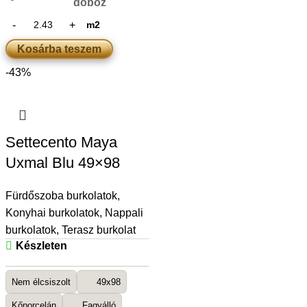
doboz
m2
Kosárba teszem
-43%
Settecento Maya
Uxmal Blu 49×98
Fürdőszoba burkolatok
,
Konyhai burkolatok
,
Nappali
burkolatok
,
Terasz burkolat
Készleten
Nem élcsiszolt
49x98
Kőporcelán
Fagyálló