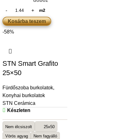
doboz
m2
Kosárba teszem
-58%
STN Smart Grafito
25×50
Fürdőszoba burkolatok
,
Konyhai burkolatok
STN Cerámica
Készleten
Nem élcsiszolt
25x50
Vörös agyag
Nem fagyálló