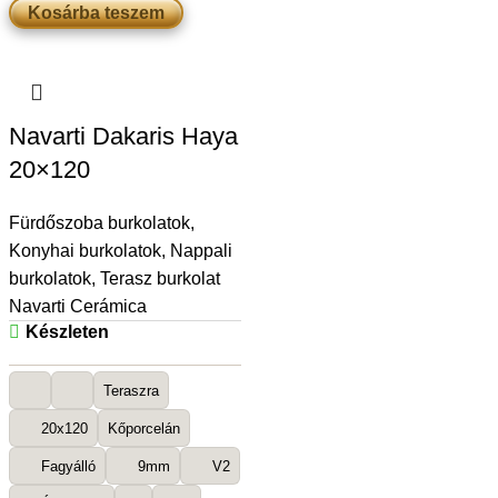
Kosárba teszem
Navarti Dakaris Haya
20×120
Fürdőszoba burkolatok
,
Konyhai burkolatok
,
Nappali
burkolatok
,
Terasz burkolat
Navarti Cerámica
Készleten
Teraszra
20x120
Kőporcelán
Fagyálló
9mm
V2