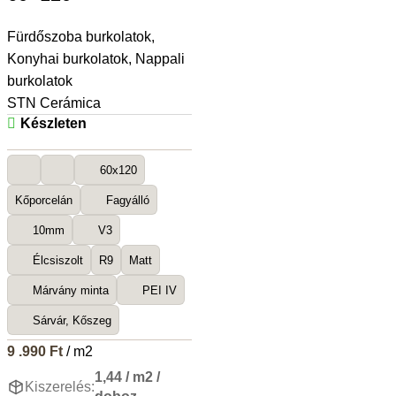
Fürdőszoba burkolatok
,
Konyhai burkolatok
,
Nappali
burkolatok
STN Cerámica
Készleten
60x120
Kőporcelán
Fagyálló
10mm
V3
Élcsiszolt
R9
Matt
Márvány minta
PEI IV
Sárvár, Kőszeg
9 .990
Ft
/ m2
1,44 / m2 /
Kiszerelés: