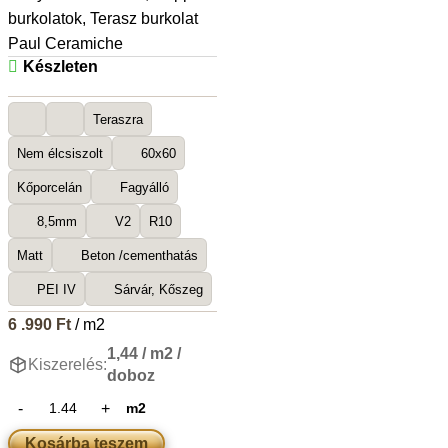
burkolatok
,
Terasz burkolat
Paul Ceramiche
Készleten
Teraszra
Nem élcsiszolt
60x60
Kőporcelán
Fagyálló
8,5mm
V2
R10
Matt
Beton /cementhatás
PEI IV
Sárvár, Kőszeg
6 .990
Ft
/ m2
1,44 / m2 /
Kiszerelés:
doboz
m2
Kosárba teszem