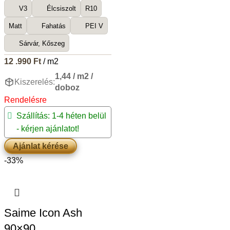
V3
Élcsiszolt
R10
Matt
Fahatás
PEI V
Sárvár, Kőszeg
12 .990
Ft
/ m2
1,44 / m2 /
Kiszerelés:
doboz
Rendelésre
Szállítás: 1-4 héten belül
- kérjen ajánlatot!
Ajánlat kérése
-33%
Saime Icon Ash
90×90