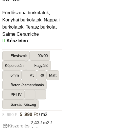
Fürdőszoba burkolatok
,
Konyhai burkolatok
,
Nappali
burkolatok
,
Terasz burkolat
Saime Ceramiche
Készleten
Élcsiszolt
90x90
Kőporcelán
Fagyálló
6mm
V3
R9
Matt
Beton /cementhatás
PEI IV
Sárvár, Kőszeg
5 .990
Ft
/ m2
8 .990
Ft
2,43 / m2 /
Kiszerelés: