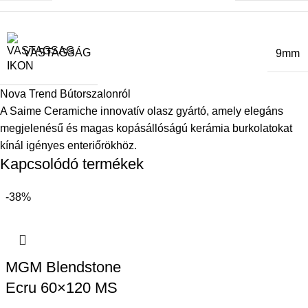
VASTAGSÁG
9mm
Nova Trend Bútorszalonról
A Saime Ceramiche innovatív olasz gyártó, amely elegáns
megjelenésű és magas kopásállóságú kerámia burkolatokat
kínál igényes enteriőrökhöz.
Kapcsolódó termékek
-38%
MGM Blendstone
Ecru 60×120 MS