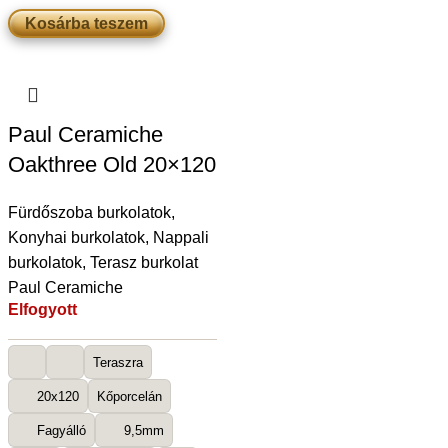
Kosárba teszem
Paul Ceramiche
Oakthree Old 20×120
Fürdőszoba burkolatok
,
Konyhai burkolatok
,
Nappali
burkolatok
,
Terasz burkolat
Paul Ceramiche
Elfogyott
Teraszra
20x120
Kőporcelán
Fagyálló
9,5mm