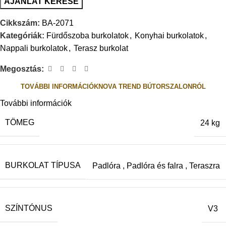
AJÁNLAT KÉRÉSE
Cikkszám:
BA-2071
Kategóriák:
Fürdőszoba burkolatok
,
Konyhai burkolatok
,
Nappali burkolatok
,
Terasz burkolat
Megosztás:
TOVÁBBI INFORMÁCIÓK
NOVA TREND BÚTORSZALONRÓL
További információk
TÖMEG
24 kg
BURKOLAT TÍPUSA
Padlóra
,
Padlóra és falra
,
Teraszra
SZÍNTÓNUS
V3