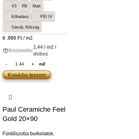
V3
R9
Matt
Kőhatású
PEI IV
Sárvár, Kőszeg
6 .990
Ft
/ m2
1,44 / m2 /
Kiszerelés:
doboz
m2
Kosárba teszem
Paul Ceramiche Feel
Gold 20×90
Fürdőszoba burkolatok
,