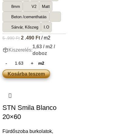
8mm
V2
Matt
Beton /cementhatás
Sárvár, Kőszeg
I.O
2 .490
Ft
/ m2
5 .990
Ft
1,63 / m2 /
Kiszerelés:
doboz
m2
Kosárba teszem
STN Smila Blanco
20×60
Fürdőszoba burkolatok
,