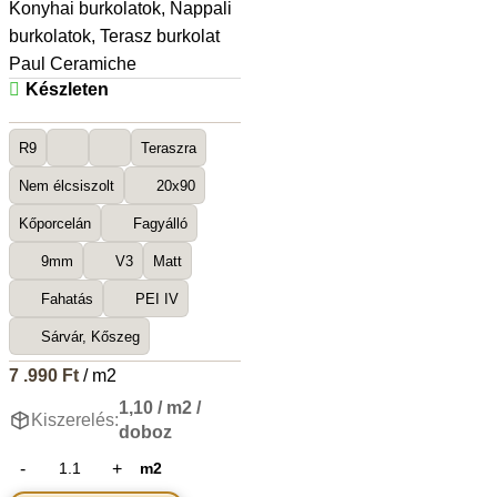
Konyhai burkolatok
,
Nappali
burkolatok
,
Terasz burkolat
Paul Ceramiche
Készleten
R9
Teraszra
Nem élcsiszolt
20x90
Kőporcelán
Fagyálló
9mm
V3
Matt
Fahatás
PEI IV
Sárvár, Kőszeg
7 .990
Ft
/ m2
1,10 / m2 /
Kiszerelés:
doboz
m2