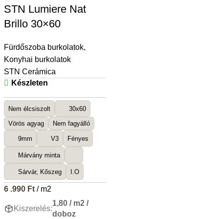
STN Lumiere Nat
Brillo 30×60
Fürdőszoba burkolatok
,
Konyhai burkolatok
STN Cerámica
Készleten
Nem élcsiszolt
30x60
Vörös agyag
Nem fagyálló
9mm
V3
Fényes
Márvány minta
Sárvár, Kőszeg
I.O
6 .990
Ft
/ m2
1,80 / m2 /
Kiszerelés:
doboz