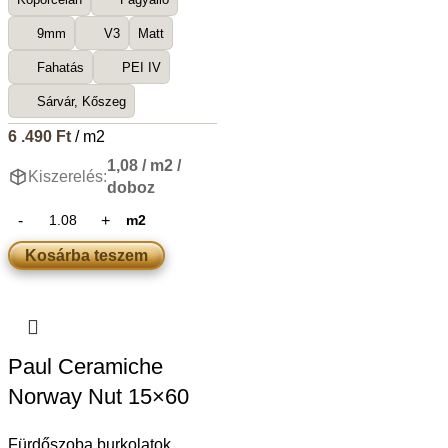
9mm
V3
Matt
Fahatás
PEI IV
Sárvár, Kőszeg
6 .490
Ft
/ m2
1,08 / m2 /
Kiszerelés:
doboz
m2
Kosárba teszem
Paul Ceramiche
Norway Nut 15×60
Fürdőszoba burkolatok
,