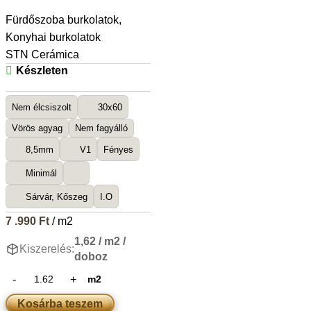
Fürdőszoba burkolatok
,
Konyhai burkolatok
STN Cerámica
Készleten
Nem élcsiszolt
30x60
Vörös agyag
Nem fagyálló
8,5mm
V1
Fényes
Minimál
Sárvár, Kőszeg
I.O
7 .990
Ft
/ m2
1,62 / m2 /
Kiszerelés:
doboz
m2
Kosárba teszem