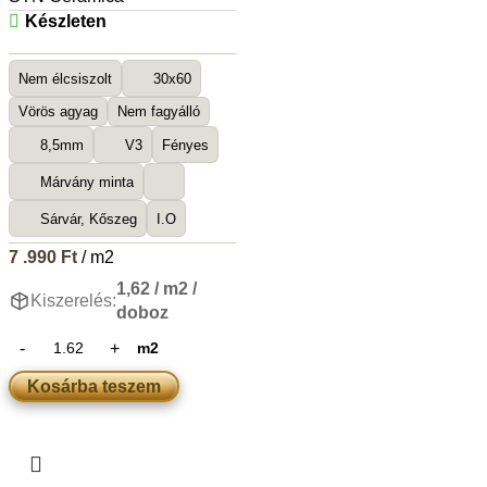
Készleten
Nem élcsiszolt
30x60
Vörös agyag
Nem fagyálló
8,5mm
V3
Fényes
Márvány minta
Sárvár, Kőszeg
I.O
7 .990
Ft
/ m2
1,62 / m2 /
Kiszerelés:
doboz
m2
Kosárba teszem