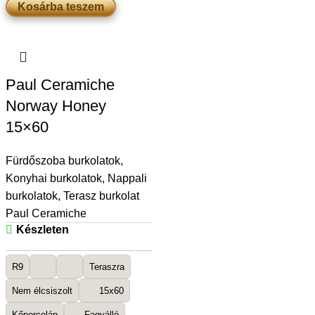
Kosárba teszem
Paul Ceramiche
Norway Honey
15×60
Fürdőszoba burkolatok
,
Konyhai burkolatok
,
Nappali
burkolatok
,
Terasz burkolat
Paul Ceramiche
Készleten
R9
Teraszra
Nem élcsiszolt
15x60
Kőporcelán
Fagyálló