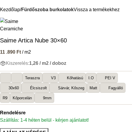
Kezdőlap
Fürdőszoba burkolatok
Vissza a termékekhez
Saime Artica Nube 30×60
11 .890
Ft
/ m2
Kiszerelés:
1,26 / m2 / doboz
Teraszra
V3
Kőhatású
I.O
PEI V
30x60
Élcsiszolt
Sárvár, Kőszeg
Matt
Fagyálló
R9
Kőporcelán
9mm
Rendelésre
Szállítás: 1-4 héten belül - kérjen ajánlatot!