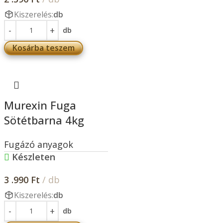
Kiszerelés:
db
db
Kosárba teszem
Murexin Fuga
Sötétbarna 4kg
Fugázó anyagok
Készleten
3 .990
Ft
/ db
Kiszerelés:
db
db