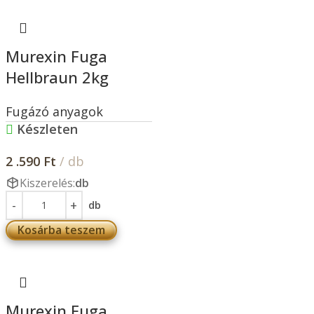
Murexin Fuga
Hellbraun 2kg
Fugázó anyagok
Készleten
2 .590
Ft
/ db
Kiszerelés:
db
db
Kosárba teszem
Murexin Fuga