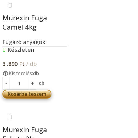
Murexin Fuga
Camel 4kg
Fugázó anyagok
Készleten
3 .890
Ft
/ db
Kiszerelés:
db
db
Kosárba teszem
Murexin Fuga