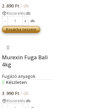
2 .690
Ft
/ db
Kiszerelés:
db
db
Kosárba teszem
Murexin Fuga Bali
4kg
Fugázó anyagok
Készleten
3 .990
Ft
/ db
Kiszerelés:
db