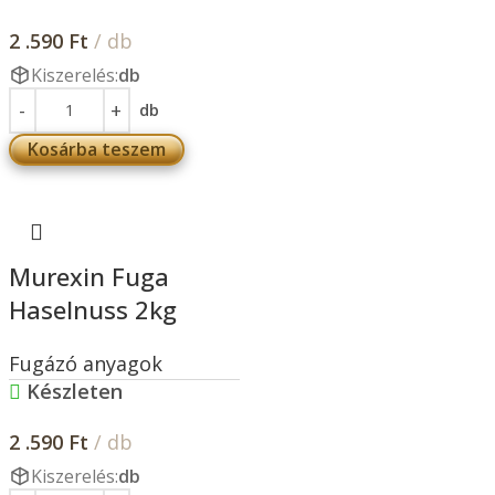
2 .590
Ft
/ db
Kiszerelés:
db
db
Kosárba teszem
Murexin Fuga
Haselnuss 2kg
Fugázó anyagok
Készleten
2 .590
Ft
/ db
Kiszerelés:
db