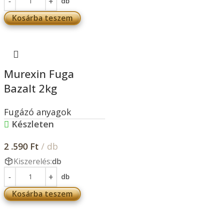
db
Kosárba teszem
Murexin Fuga
Bazalt 2kg
Fugázó anyagok
Készleten
2 .590
Ft
/ db
Kiszerelés:
db
db
Kosárba teszem