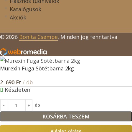
Hasznos tudnivalók
Katalógusok
Akciók
© 2026
Bonita Csempe
. Minden jog fenntartva
Murexin Fuga Sötétbarna 2kg
2 .690
Ft
/ db
Készleten
db
KOSÁRBA TESZEM
Ajánlat kérése