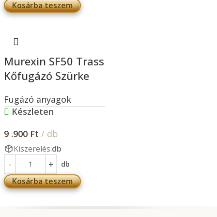
Kosárba teszem
Murexin SF50 Trass
Kőfugázó Szürke
Fugázó anyagok
Készleten
9 .900
Ft
/ db
Kiszerelés:
db
db
Kosárba teszem