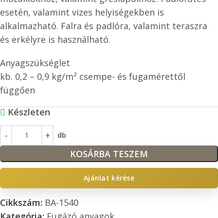
esetén, valamint vizes helyiségekben is
alkalmazható. Falra és padlóra, valamint teraszra
és erkélyre is használható.
Anyagszükséglet
kb. 0,2 – 0,9 kg/m² csempe- és fugamérettől
függően
Készleten
db
KOSÁRBA TESZEM
Ajánlat kérése
Cikkszám:
BA-1540
Kategória:
Fugázó anyagok