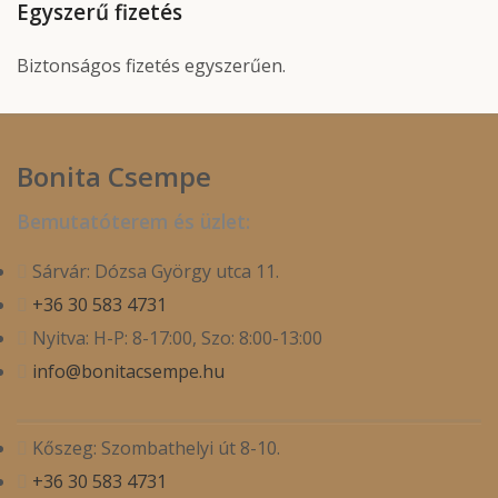
Egyszerű fizetés
Biztonságos fizetés egyszerűen.
Bonita Csempe
Bemutatóterem és üzlet:
Sárvár: Dózsa György utca 11.
+36 30 583 4731
Nyitva: H-P: 8-17:00, Szo: 8:00-13:00
info@bonitacsempe.hu
Kőszeg: Szombathelyi út 8-10.
+36 30 583 4731