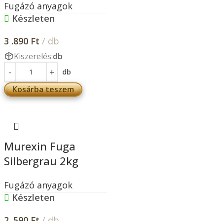
Fugázó anyagok
Készleten
3 .890
Ft
/ db
Kiszerelés:
db
db
Kosárba teszem
Murexin Fuga
Silbergrau 2kg
Fugázó anyagok
Készleten
2 .590
Ft
/ db