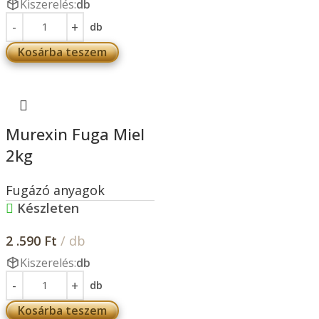
Kiszerelés:
db
db
Kosárba teszem
Murexin Fuga Miel
2kg
Fugázó anyagok
Készleten
2 .590
Ft
/ db
Kiszerelés:
db
db
Kosárba teszem