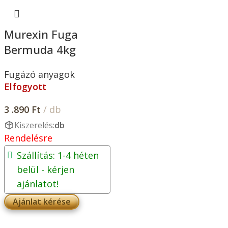
Murexin Fuga
Bermuda 4kg
Fugázó anyagok
Elfogyott
3 .890
Ft
/ db
Kiszerelés:
db
Rendelésre
Szállítás: 1-4 héten
belül - kérjen
ajánlatot!
Ajánlat kérése