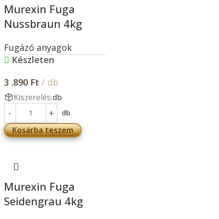
Murexin Fuga
Nussbraun 4kg
Fugázó anyagok
Készleten
3 .890
Ft
/ db
Kiszerelés:
db
db
Kosárba teszem
Murexin Fuga
Seidengrau 4kg