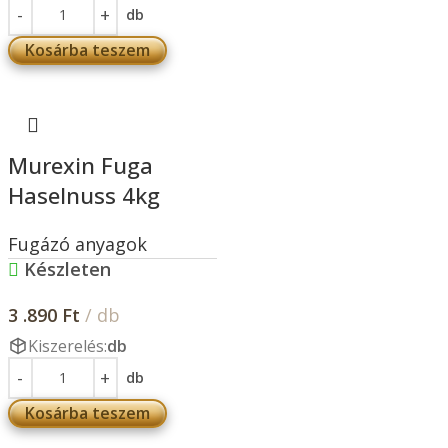
db
Kosárba teszem
Murexin Fuga
Haselnuss 4kg
Fugázó anyagok
Készleten
3 .890
Ft
/ db
Kiszerelés:
db
db
Kosárba teszem