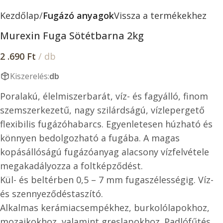
Kezdőlap
Fugázó anyagok
Vissza a termékekhez
Murexin Fuga Sötétbarna 2kg
2 .690
Ft
/ db
Kiszerelés:
db
Poralakú, élelmiszerbarát, víz- és fagyálló, finom
szemszerkezetű, nagy szilárdságú, vízlepergető
flexibilis fugázóhabarcs. Egyenletesen húzható és
könnyen bedolgozható a fugába. A magas
kopásállóságú fugázóanyag alacsony vízfelvétele
megakadályozza a foltképződést.
Kül- és beltérben 0,5 – 7 mm fugaszélességig. Víz-
és szennyeződéstaszító.
Alkalmas kerámiacsempékhez, burkolólapokhoz,
mozaikokhoz, valamint greslapokhoz. Padlófűtés