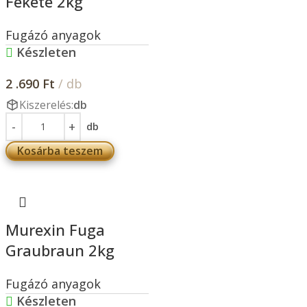
Fekete 2kg
Fugázó anyagok
Készleten
2 .690
Ft
/ db
Kiszerelés:
db
db
Kosárba teszem
Murexin Fuga
Graubraun 2kg
Fugázó anyagok
Készleten