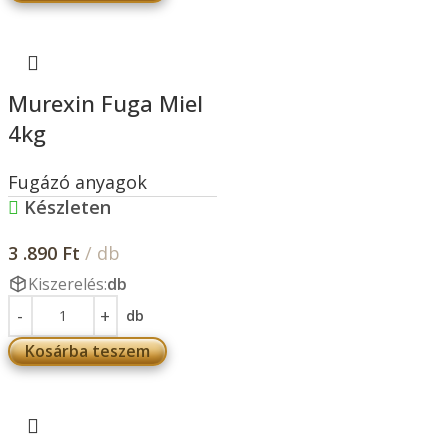
Murexin Fuga Miel
4kg
Fugázó anyagok
Készleten
3 .890
Ft
/ db
Kiszerelés:
db
db
Kosárba teszem