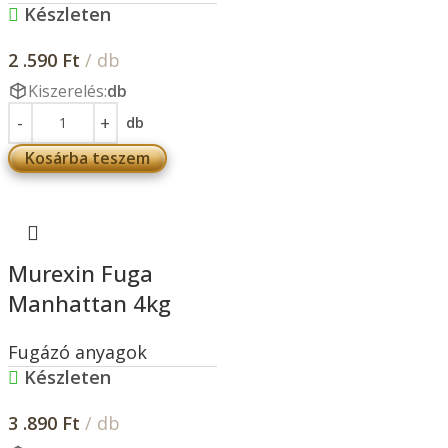
Készleten
2 .590
Ft
/ db
Kiszerelés:
db
db
Kosárba teszem
Murexin Fuga
Manhattan 4kg
Fugázó anyagok
Készleten
3 .890
Ft
/ db