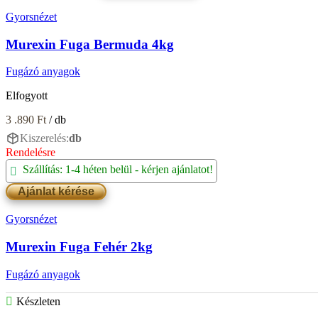
Fuga
Gyorsnézet
Bazalt
4kg
Murexin Fuga Bermuda 4kg
mennyiség
Fugázó anyagok
Elfogyott
3 .890
Ft
/ db
Kiszerelés:
db
Rendelésre
Szállítás: 1-4 héten belül - kérjen ajánlatot!
Ajánlat kérése
Gyorsnézet
Murexin Fuga Fehér 2kg
Fugázó anyagok
Készleten