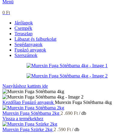
Menü
0
Ft
Járólapok
Csempék
Teraszlap
Lábazat és falburkolat
Segédanyagok
Fugázó anyagok
Szerszámok
Nagyításhoz kattints ide
Kezdőlap
Fugázó anyagok
Murexin Fuga Sötétbarna 4kg
Murexin Fuga Sötétbarna 2kg
2 .690
Ft
/ db
Vissza a termékekhez
Murexin Fuga Szürke 2kg
2 .590
Ft
/ db