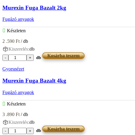
4kg
Murexin Fuga Bazalt 2kg
mennyiség
Fugázó anyagok
Készleten
2 .590
Ft
/ db
Kiszerelés:
db
Kosárba teszem
db
Murexin
Fuga
Gyorsnézet
Bazalt
2kg
Murexin Fuga Bazalt 4kg
mennyiség
Fugázó anyagok
Készleten
3 .890
Ft
/ db
Kiszerelés:
db
Kosárba teszem
db
Murexin