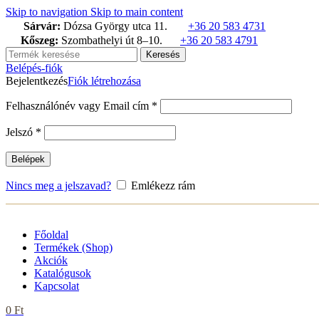
termék
termék
termék
Skip to navigation
Skip to main content
Sárvár:
Dózsa György utca 11.
+36 20 583 4731
Kőszeg:
Szombathelyi út 8–10.
+36 20 583 4791
Keresés
Belépés-fiók
Bejelentkezés
Fiók létrehozása
Kötelező
Felhasználónév vagy Email cím
*
Kötelező
Jelszó
*
Belépek
Nincs meg a jelszavad?
Emlékezz rám
Főoldal
Termékek (Shop)
Akciók
Katalógusok
Kapcsolat
0
Ft