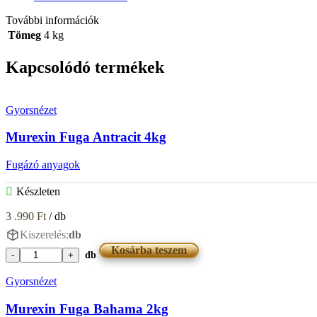
További információk
Tömeg
4 kg
Kapcsolódó termékek
Gyorsnézet
Murexin Fuga Antracit 4kg
Fugázó anyagok
Készleten
3 .990
Ft
/ db
Kiszerelés:
db
Kosárba teszem
db
Murexin
Fuga
Gyorsnézet
Antracit
4kg
Murexin Fuga Bahama 2kg
mennyiség