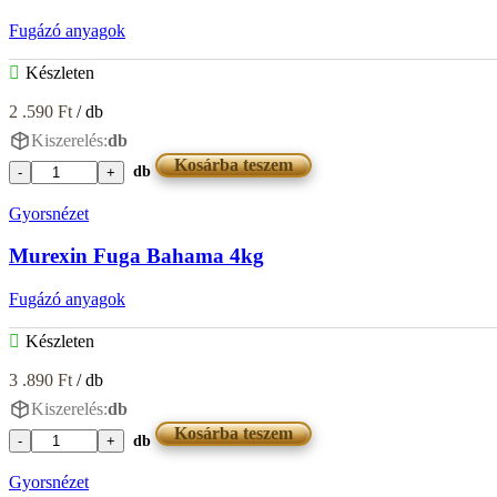
Fugázó anyagok
Készleten
2 .590
Ft
/ db
Kiszerelés:
db
Kosárba teszem
db
Murexin
Fuga
Gyorsnézet
Bahama
2kg
Murexin Fuga Bahama 4kg
mennyiség
Fugázó anyagok
Készleten
3 .890
Ft
/ db
Kiszerelés:
db
Kosárba teszem
db
Murexin
Fuga
Gyorsnézet
Bahama