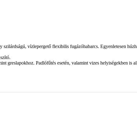
agy szilárdságú, vízlepergető flexibilis fugázóhabarcs. Egyenletesen h
szító.
reslapokhoz. Padlófűtés esetén, valamint vizes helyiségekben is alkal