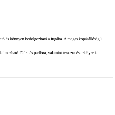
úzható és könnyen bedolgozható a fugába. A magas kopásállóságú
mazható. Falra és padlóra, valamint teraszra és erkélyre is