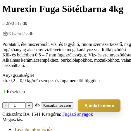
Murexin Fuga Sötétbarna 4kg
3 .990
Ft
/ db
Kiszerelés:
db
Poralakú, élelmiszerbarát, víz- és fagyálló, finom szemszerkezetű, n
fugázóanyag alacsony vízfelvétele megakadályozza a foltképződést.
Kül- és beltérben 0,5 – 7 mm fugaszélességig. Víz- és szennyeződésta
Alkalmas kerámiacsempékhez, burkolólapokhoz, mozaikokhoz, valamint g
használható.
Anyagszükséglet
kb. 0,2 – 0,9 kg/m² csempe- és fugamérettől függően
Készleten
db
Kosárba teszem
Ajánlat kérése
Murexin
Fuga
Cikkszám:
BA-1541
Kategória:
Fugázó anyagok
Sötétbarna
Megosztás:
4kg
mennyiség
További információk