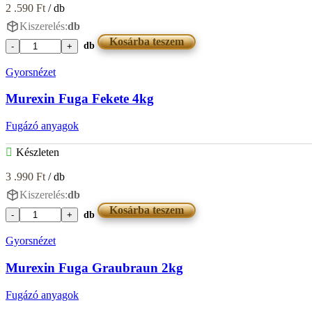
2 .590
Ft
/ db
Kiszerelés:
db
Kosárba teszem
db
Murexin
Fuga
Gyorsnézet
Fehér
2kg
Murexin Fuga Fekete 4kg
mennyiség
Fugázó anyagok
Készleten
3 .990
Ft
/ db
Kiszerelés:
db
Kosárba teszem
db
Murexin
Fuga
Gyorsnézet
Fekete
4kg
Murexin Fuga Graubraun 2kg
mennyiség
Fugázó anyagok