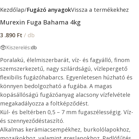
Kezdőlap
Fugázó anyagok
Vissza a termékekhez
Murexin Fuga Bahama 4kg
3 .890
Ft
/ db
Kiszerelés:
db
Poralakú, élelmiszerbarát, víz- és fagyálló, finom
szemszerkezetű, nagy szilárdságú, vízlepergető
flexibilis fugázóhabarcs. Egyenletesen húzható és
könnyen bedolgozható a fugába. A magas
kopásállóságú fugázóanyag alacsony vízfelvétele
megakadályozza a foltképződést.
Kül- és beltérben 0,5 – 7 mm fugaszélességig. Víz-
és szennyeződéstaszító.
Alkalmas kerámiacsempékhez, burkolólapokhoz,
mozaikokhoz, valamint greslapokhoz. Padlófűtés