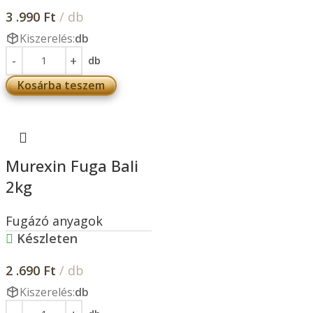
3 .990
Ft
/ db
Kiszerelés:
db
db
Kosárba teszem
Murexin Fuga Bali
2kg
Fugázó anyagok
Készleten
2 .690
Ft
/ db
Kiszerelés:
db