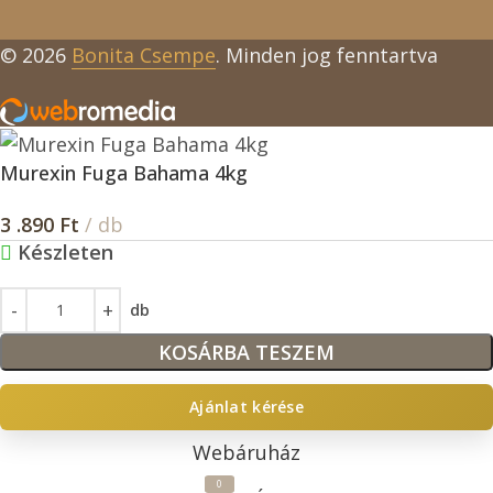
© 2026
Bonita Csempe
. Minden jog fenntartva
Murexin Fuga Bahama 4kg
3 .890
Ft
/ db
Készleten
db
KOSÁRBA TESZEM
Ajánlat kérése
Webáruház
0