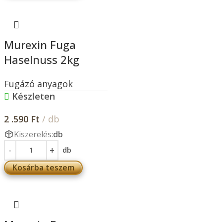
Murexin Fuga
Haselnuss 2kg
Fugázó anyagok
Készleten
2 .590
Ft
/ db
Kiszerelés:
db
db
Kosárba teszem