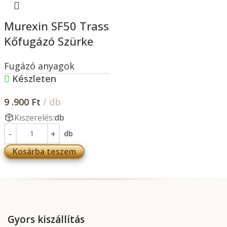
Murexin SF50 Trass
Kőfugázó Szürke
Fugázó anyagok
Készleten
9 .900
Ft
/ db
Kiszerelés:
db
db
Kosárba teszem
Gyors kiszállítás