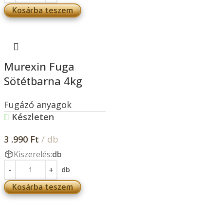
Kosárba teszem
Murexin Fuga
Sötétbarna 4kg
Fugázó anyagok
Készleten
3 .990
Ft
/ db
Kiszerelés:
db
db
Kosárba teszem