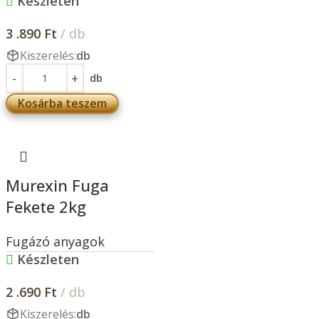
Készleten
3 .890
Ft
/ db
Kiszerelés:
db
db
Kosárba teszem
Murexin Fuga
Fekete 2kg
Fugázó anyagok
Készleten
2 .690
Ft
/ db
Kiszerelés:
db