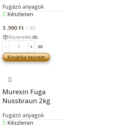
Fugázó anyagok
Készleten
3 .990
Ft
/ db
Kiszerelés:
db
db
Kosárba teszem
Murexin Fuga
Nussbraun 2kg
Fugázó anyagok
Készleten