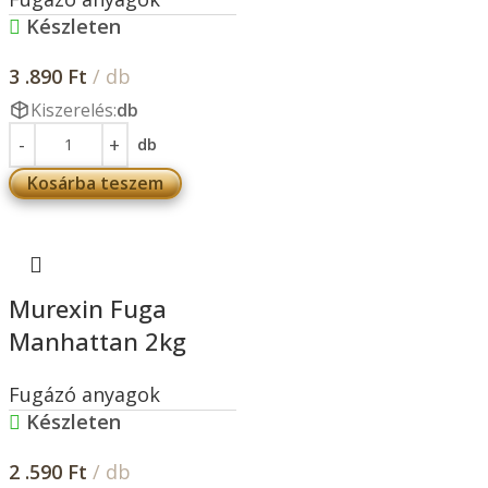
Készleten
3 .890
Ft
/ db
Kiszerelés:
db
db
Kosárba teszem
Murexin Fuga
Manhattan 2kg
Fugázó anyagok
Készleten
2 .590
Ft
/ db