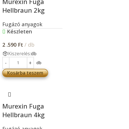
Murexin Fuga
Hellbraun 2kg
Fugázó anyagok
Készleten
2 .590
Ft
/ db
Kiszerelés:
db
db
Kosárba teszem
Murexin Fuga
Hellbraun 4kg
Fugázó anyagok