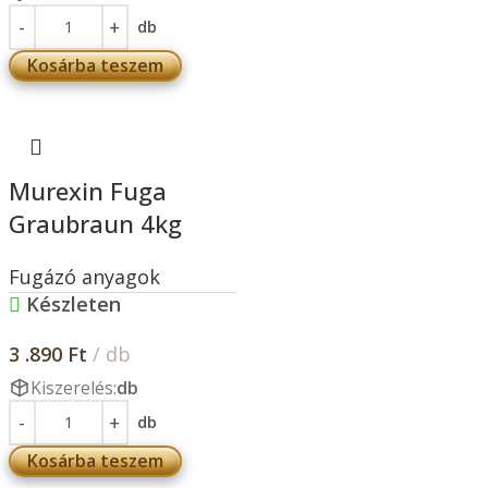
db
Kosárba teszem
Murexin Fuga
Graubraun 4kg
Fugázó anyagok
Készleten
3 .890
Ft
/ db
Kiszerelés:
db
db
Kosárba teszem