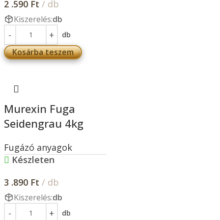
2 .590
Ft
/ db
Kiszerelés:
db
db
Kosárba teszem
Murexin Fuga
Seidengrau 4kg
Fugázó anyagok
Készleten
3 .890
Ft
/ db
Kiszerelés:
db
db