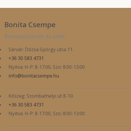
Bonita Csempe
Bemutatóterem és üzlet:
Sárvár: Dózsa György utca 11.
+36 30 583 4731
Nyitva: H-P: 8-17:00, Szo: 8:00-13:00
info@bonitacsempe.hu
Kőszeg: Szombathelyi út 8-10.
+36 30 583 4731
Nyitva: H-P: 8-17:00, Szo: 8:00-13:00