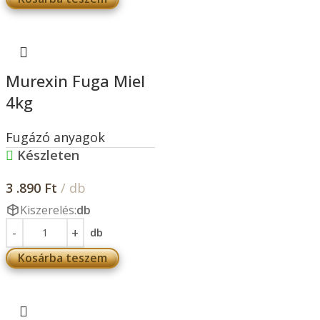
Murexin Fuga Miel
4kg
Fugázó anyagok
Készleten
3 .890
Ft
/ db
Kiszerelés:
db
db
Kosárba teszem