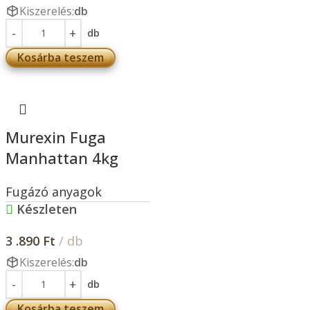
Kiszerelés:
db
db
Kosárba teszem
Murexin Fuga
Manhattan 4kg
Fugázó anyagok
Készleten
3 .890
Ft
/ db
Kiszerelés:
db
db
Kosárba teszem