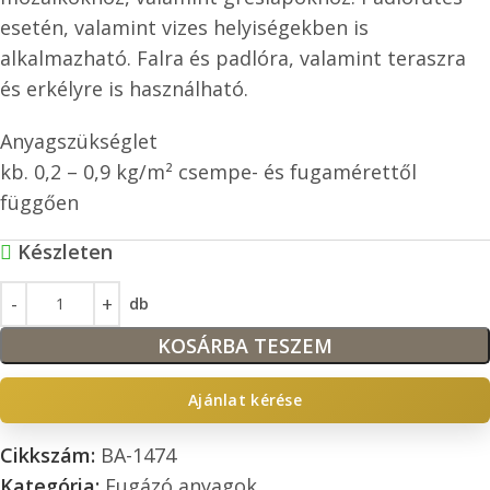
esetén, valamint vizes helyiségekben is
alkalmazható. Falra és padlóra, valamint teraszra
és erkélyre is használható.
Anyagszükséglet
kb. 0,2 – 0,9 kg/m² csempe- és fugamérettől
függően
Készleten
db
KOSÁRBA TESZEM
Ajánlat kérése
Cikkszám:
BA-1474
Kategória:
Fugázó anyagok