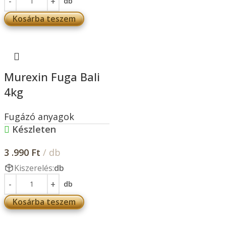
db
Kosárba teszem
Murexin Fuga Bali
4kg
Fugázó anyagok
Készleten
3 .990
Ft
/ db
Kiszerelés:
db
db
Kosárba teszem