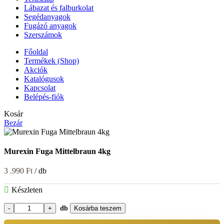
Lábazat és falburkolat
Segédanyagok
Fugázó anyagok
Szerszámok
Főoldal
Termékek (Shop)
Akciók
Katalógusok
Kapcsolat
Belépés-fiók
Kosár
Bezár
Murexin Fuga Mittelbraun 4kg
3 .990
Ft
/ db
Készleten
db
Kosárba teszem
Murexin
Fuga