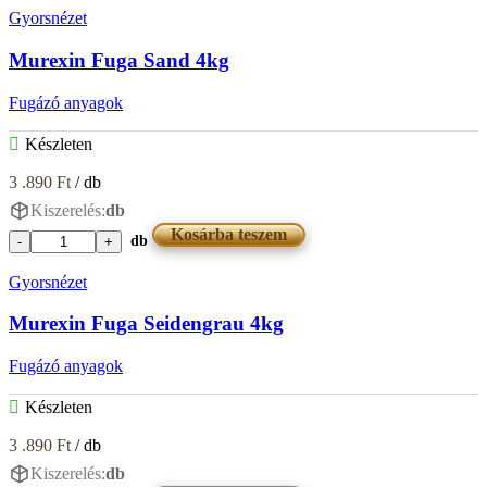
Fuga
Gyorsnézet
Nussbraun
2kg
Murexin Fuga Sand 4kg
mennyiség
Fugázó anyagok
Készleten
3 .890
Ft
/ db
Kiszerelés:
db
Kosárba teszem
db
Murexin
Fuga
Gyorsnézet
Sand
4kg
Murexin Fuga Seidengrau 4kg
mennyiség
Fugázó anyagok
Készleten
3 .890
Ft
/ db
Kiszerelés:
db