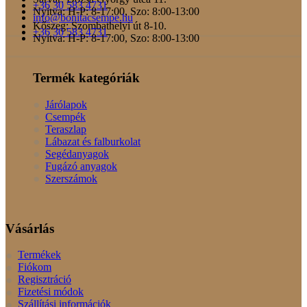
+36 30 583 4731
Nyitva: H-P: 8-17:00, Szo: 8:00-13:00
info@bonitacsempe.hu
Kőszeg: Szombathelyi út 8-10.
+36 30 583 4731
Nyitva: H-P: 8-17:00, Szo: 8:00-13:00
Termék kategóriák
Járólapok
Csempék
Teraszlap
Lábazat és falburkolat
Segédanyagok
Fugázó anyagok
Szerszámok
Vásárlás
Termékek
Fiókom
Regisztráció
Fizetési módok
Szállítási információk