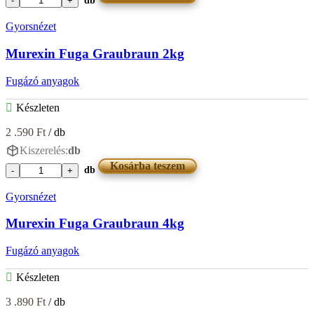
db
Murexin
Fuga
Gyorsnézet
Fehér
4kg
Murexin Fuga Graubraun 2kg
mennyiség
Fugázó anyagok
Készleten
2 .590
Ft
/ db
Kiszerelés:
db
Kosárba teszem
db
Murexin
Fuga
Gyorsnézet
Graubraun
2kg
Murexin Fuga Graubraun 4kg
mennyiség
Fugázó anyagok
Készleten
3 .890
Ft
/ db