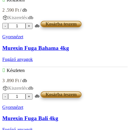
2 .590
Ft
/ db
Kiszerelés:
db
Kosárba teszem
db
Murexin
Fuga
Gyorsnézet
Bahama
2kg
Murexin Fuga Bahama 4kg
mennyiség
Fugázó anyagok
Készleten
3 .890
Ft
/ db
Kiszerelés:
db
Kosárba teszem
db
Murexin
Fuga
Gyorsnézet
Bahama
4kg
Murexin Fuga Bali 4kg
mennyiség
Fugázó anyagok