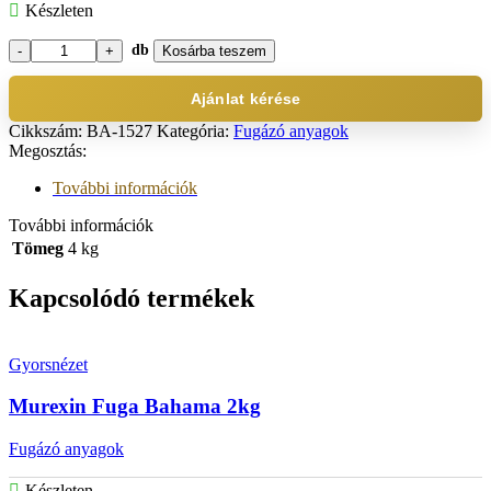
Készleten
db
Kosárba teszem
Murexin
Fuga
Mittelbraun
Ajánlat kérése
4kg
Cikkszám:
BA-1527
Kategória:
Fugázó anyagok
mennyiség
Megosztás:
További információk
További információk
Tömeg
4 kg
Kapcsolódó termékek
Gyorsnézet
Murexin Fuga Bahama 2kg
Fugázó anyagok
Készleten