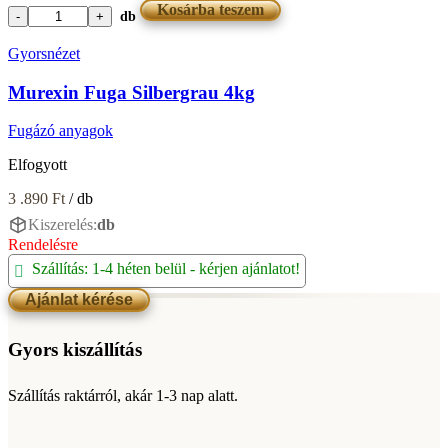
Kosárba teszem
db
Murexin
Fuga
Gyorsnézet
Seidengrau
4kg
Murexin Fuga Silbergrau 4kg
mennyiség
Fugázó anyagok
Elfogyott
3 .890
Ft
/ db
Kiszerelés:
db
Rendelésre
Szállítás: 1-4 héten belül - kérjen ajánlatot!
Ajánlat kérése
Gyors kiszállítás
Szállítás raktárról, akár 1-3 nap alatt.