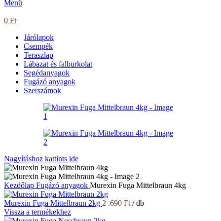
Menü
0
Ft
Járólapok
Csempék
Teraszlap
Lábazat és falburkolat
Segédanyagok
Fugázó anyagok
Szerszámok
Nagyításhoz kattints ide
Kezdőlap
Fugázó anyagok
Murexin Fuga Mittelbraun 4kg
Murexin Fuga Mittelbraun 2kg
2 .690
Ft
/ db
Vissza a termékekhez