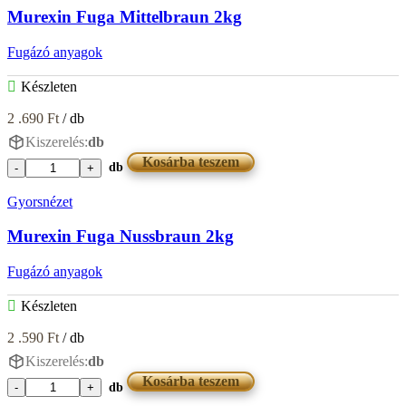
2kg
Murexin Fuga Mittelbraun 2kg
mennyiség
Fugázó anyagok
Készleten
2 .690
Ft
/ db
Kiszerelés:
db
Kosárba teszem
db
Murexin
Fuga
Gyorsnézet
Mittelbraun
2kg
Murexin Fuga Nussbraun 2kg
mennyiség
Fugázó anyagok
Készleten
2 .590
Ft
/ db
Kiszerelés:
db
Kosárba teszem
db
Murexin