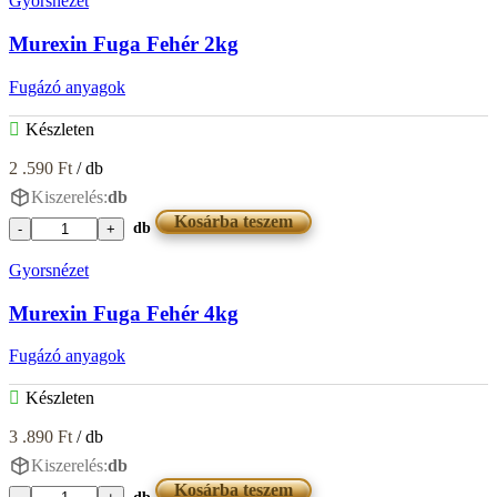
Gyorsnézet
Murexin Fuga Fehér 2kg
Fugázó anyagok
Készleten
2 .590
Ft
/ db
Kiszerelés:
db
Kosárba teszem
db
Murexin
Fuga
Gyorsnézet
Fehér
2kg
Murexin Fuga Fehér 4kg
mennyiség
Fugázó anyagok
Készleten
3 .890
Ft
/ db
Kiszerelés:
db
Kosárba teszem