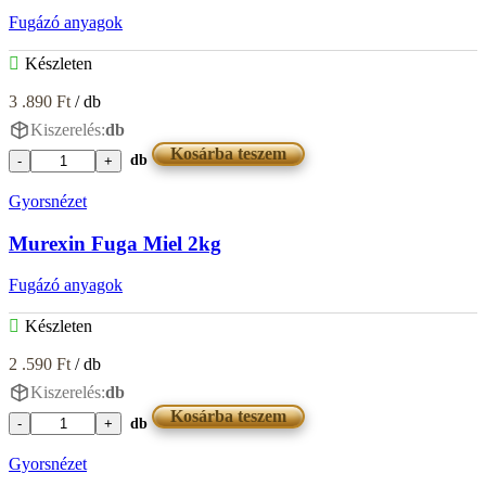
Fugázó anyagok
Készleten
3 .890
Ft
/ db
Kiszerelés:
db
Kosárba teszem
db
Murexin
Fuga
Gyorsnézet
Manhattan
4kg
Murexin Fuga Miel 2kg
mennyiség
Fugázó anyagok
Készleten
2 .590
Ft
/ db
Kiszerelés:
db
Kosárba teszem
db
Murexin
Fuga
Gyorsnézet
Miel