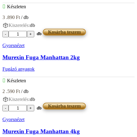
Készleten
3 .890
Ft
/ db
Kiszerelés:
db
Kosárba teszem
db
Murexin
Fuga
Gyorsnézet
Jasmin
4kg
Murexin Fuga Manhattan 2kg
mennyiség
Fugázó anyagok
Készleten
2 .590
Ft
/ db
Kiszerelés:
db
Kosárba teszem
db
Murexin
Fuga
Gyorsnézet
Manhattan
2kg
Murexin Fuga Manhattan 4kg
mennyiség