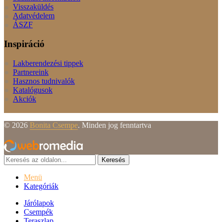
Visszaküldés
Adatvédelem
ÁSZF
Inspiráció
Lakberendezési tippek
Partnereink
Hasznos tudnivalók
Katalógusok
Akciók
© 2026
Bonita Csempe
. Minden jog fenntartva
Keresés
Menü
Kategóriák
Járólapok
Csempék
Teraszlap