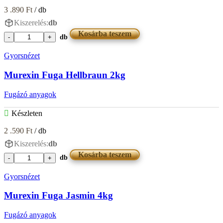
3 .890
Ft
/ db
Kiszerelés:
db
Kosárba teszem
db
Murexin
Fuga
Gyorsnézet
Haselnuss
4kg
Murexin Fuga Hellbraun 2kg
mennyiség
Fugázó anyagok
Készleten
2 .590
Ft
/ db
Kiszerelés:
db
Kosárba teszem
db
Murexin
Fuga
Gyorsnézet
Hellbraun
2kg
Murexin Fuga Jasmin 4kg
mennyiség
Fugázó anyagok