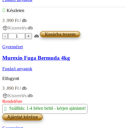
Készleten
3 .990
Ft
/ db
Kiszerelés:
db
Kosárba teszem
db
Murexin
Fuga
Gyorsnézet
Bali
4kg
Murexin Fuga Bermuda 4kg
mennyiség
Fugázó anyagok
Elfogyott
3 .890
Ft
/ db
Kiszerelés:
db
Rendelésre
Szállítás: 1-4 héten belül - kérjen ajánlatot!
Ajánlat kérése