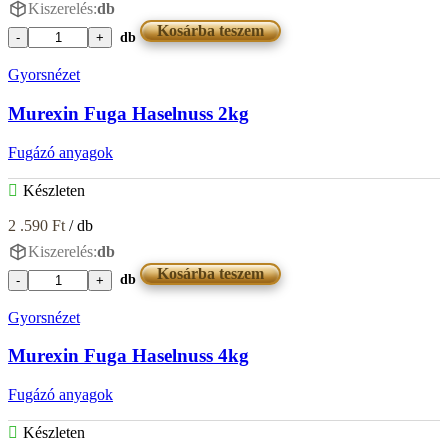
Kiszerelés:
db
Kosárba teszem
db
Murexin
Fuga
Gyorsnézet
Graubraun
4kg
Murexin Fuga Haselnuss 2kg
mennyiség
Fugázó anyagok
Készleten
2 .590
Ft
/ db
Kiszerelés:
db
Kosárba teszem
db
Murexin
Fuga
Gyorsnézet
Haselnuss
2kg
Murexin Fuga Haselnuss 4kg
mennyiség
Fugázó anyagok
Készleten