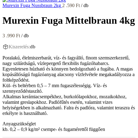
Murexin Fuga Nussbraun 2kg
2 .590
Ft
/ db
Murexin Fuga Mittelbraun 4kg
3 .990
Ft
/ db
Kiszerelés:
db
Poralakú, élelmiszerbarát, víz- és fagyálló, finom szemszerkezetű,
nagy szilárdságú, vízlepergető flexibilis fugázóhabarcs.
Egyenletesen húzható és könnyen bedolgozható a fugába. A magas
kopásállóságú fugázóanyag alacsony vízfelvétele megakadályozza a
foltképződést.
Kül- és beltérben 0,5 – 7 mm fugaszélességig. Víz- és
szennyeződéstaszító.
Alkalmas kerámiacsempékhez, burkolólapokhoz, mozaikokhoz,
valamint greslapokhoz. Padlófűtés esetén, valamint vizes
helyiségekben is alkalmazható. Falra és padlóra, valamint teraszra és
erkélyre is használható.
Anyagszükséglet
kb. 0,2 – 0,9 kg/m² csempe- és fugamérettől függően