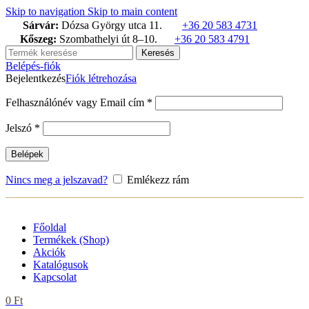
termék
termék
termék
Skip to navigation
Skip to main content
Sárvár:
Dózsa György utca 11.
+36 20 583 4731
Kőszeg:
Szombathelyi út 8–10.
+36 20 583 4791
Keresés
Belépés-fiók
Bejelentkezés
Fiók létrehozása
Kötelező
Felhasználónév vagy Email cím
*
Kötelező
Jelszó
*
Belépek
Nincs meg a jelszavad?
Emlékezz rám
Főoldal
Termékek (Shop)
Akciók
Katalógusok
Kapcsolat
0
Ft