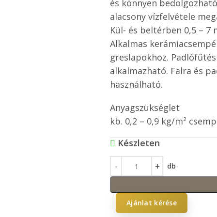
és könnyen bedolgozható
alacsony vízfelvétele meg
Kül- és beltérben 0,5 – 7
Alkalmas kerámiacsempék
greslapokhoz. Padlófűtés 
alkalmazható. Falra és pad
használható.
Anyagszükséglet
kb. 0,2 – 0,9 kg/m² csem
Készleten
db
Ajánlat kérése