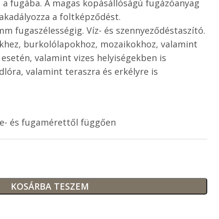
 a fugába. A magas kopásállóságú fugázóanyag
akadályozza a foltképződést.
 mm fugaszélességig. Víz- és szennyeződéstaszító.
hez, burkolólapokhoz, mozaikokhoz, valamint
esetén, valamint vizes helyiségekben is
lóra, valamint teraszra és erkélyre is
pe- és fugamérettől függően
KOSÁRBA TESZEM