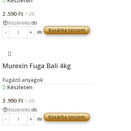
Készleten
2 .590
Ft
/ db
Kiszerelés:
db
Kosárba teszem
db
Murexin Fuga Bali 4kg
Fugázó anyagok
Készleten
3 .990
Ft
/ db
Kiszerelés:
db
Kosárba teszem
db