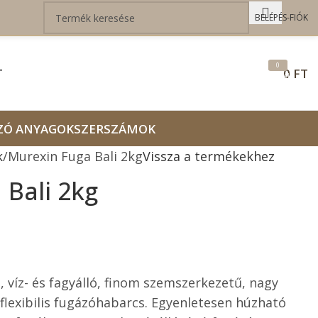
BELÉPÉS-FIÓK
0
T
0
FT
termék
ZÓ ANYAGOK
SZERSZÁMOK
k
Murexin Fuga Bali 2kg
Vissza a termékekhez
 Bali 2kg
, víz- és fagyálló, finom szemszerkezetű, nagy
 flexibilis fugázóhabarcs. Egyenletesen húzható