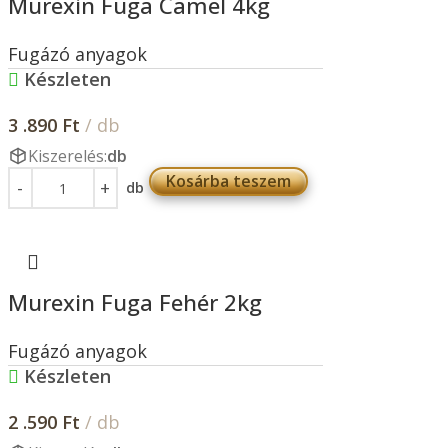
Murexin Fuga Camel 4kg
Fugázó anyagok
Készleten
3 .890
Ft
/ db
Kiszerelés:
db
Kosárba teszem
db
Murexin Fuga Fehér 2kg
Fugázó anyagok
Készleten
2 .590
Ft
/ db