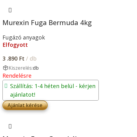
Murexin Fuga Bermuda 4kg
Fugázó anyagok
Elfogyott
3 .890
Ft
/ db
Kiszerelés:
db
Rendelésre
Szállítás: 1-4 héten belül - kérjen
ajánlatot!
Ajánlat kérése