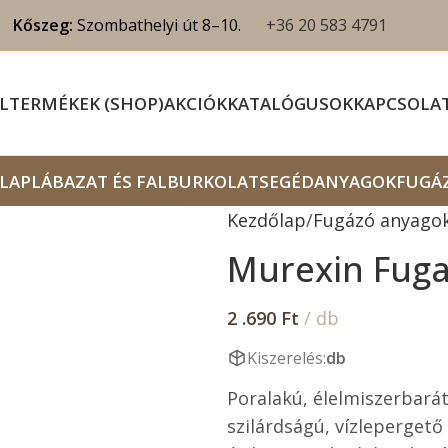
Kőszeg:
Szombathelyi út 8–10.
+36 20 583 4791
L
TERMÉKEK (SHOP)
AKCIÓK
KATALÓGUSOK
KAPCSOLA
LAP
LÁBAZAT ÉS FALBURKOLAT
SEGÉDANYAGOK
FUGÁ
Kezdőlap
Fugázó anyago
Murexin Fuga
2 .690
Ft
/ db
Kiszerelés:
db
Poralakú, élelmiszerbarát
szilárdságú, vízlepergető