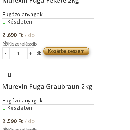
Murexin Fuga Fekete 2kg
Fugázó anyagok
Készleten
2 .690
Ft
/ db
Kiszerelés:
db
Kosárba teszem
db
Murexin Fuga Graubraun 2kg
Fugázó anyagok
Készleten
2 .590
Ft
/ db