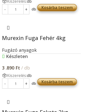
Kiszerelés:
db
Kosárba teszem
db
Murexin Fuga Fehér 4kg
Fugázó anyagok
Készleten
3 .890
Ft
/ db
Kiszerelés:
db
Kosárba teszem
db