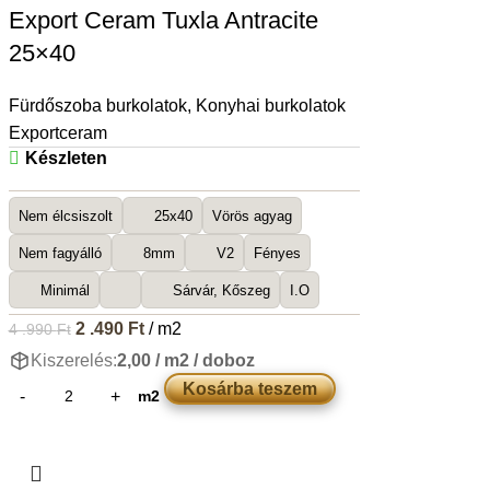
Export Ceram Tuxla Antracite
25×40
Fürdőszoba burkolatok
,
Konyhai burkolatok
Exportceram
Készleten
Nem élcsiszolt
25x40
Vörös agyag
Nem fagyálló
8mm
V2
Fényes
Minimál
Sárvár, Kőszeg
I.O
2 .490
Ft
/ m2
4 .990
Ft
Kiszerelés:
2,00 / m2 / doboz
Kosárba teszem
m2