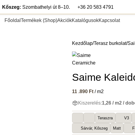
Kőszeg:
Szombathelyi út 8–10.
+36 20 583 4791
Főoldal
Termékek (Shop)
Akciók
Katalógusok
Kapcsolat
pék
Teraszlap
Lábazat és falburkolat
Segédanyagok
Fugázó any
Kezdőlap
Terasz burkolat
Sai
Saime Kaleid
11 .890
Ft
/ m2
Kiszerelés:
1,26 / m2 / do
Teraszra
V3
Sárvár, Kőszeg
Matt
F