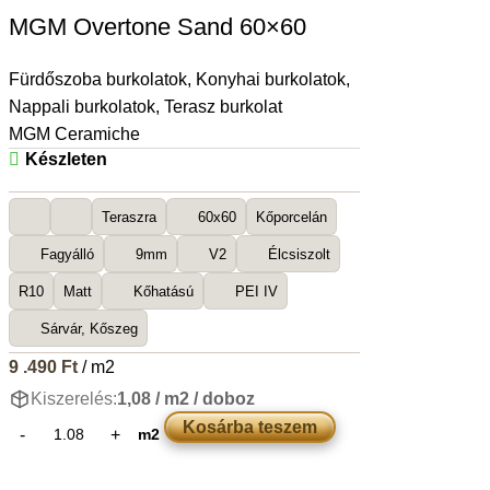
MGM Overtone Sand 60×60
Fürdőszoba burkolatok
,
Konyhai burkolatok
,
Nappali burkolatok
,
Terasz burkolat
MGM Ceramiche
Készleten
Teraszra
60x60
Kőporcelán
Fagyálló
9mm
V2
Élcsiszolt
R10
Matt
Kőhatású
PEI IV
Sárvár, Kőszeg
9 .490
Ft
/ m2
Kiszerelés:
1,08 / m2 / doboz
Kosárba teszem
m2