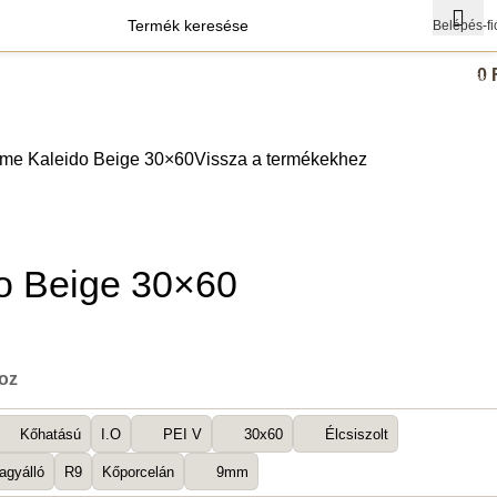
Belépés-fi
0
0
termék
agok
Szerszámok
me Kaleido Beige 30×60
Vissza a termékekhez
o Beige 30×60
boz
Kőhatású
I.O
PEI V
30x60
Élcsiszolt
agyálló
R9
Kőporcelán
9mm