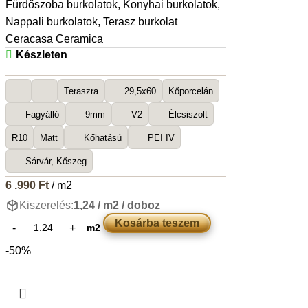
Fürdőszoba burkolatok
,
Konyhai burkolatok
,
Nappali burkolatok
,
Terasz burkolat
Ceracasa Ceramica
Készleten
Teraszra
29,5x60
Kőporcelán
Fagyálló
9mm
V2
Élcsiszolt
R10
Matt
Kőhatású
PEI IV
Sárvár, Kőszeg
6 .990
Ft
/ m2
Kiszerelés:
1,24 / m2 / doboz
Kosárba teszem
m2
-50%