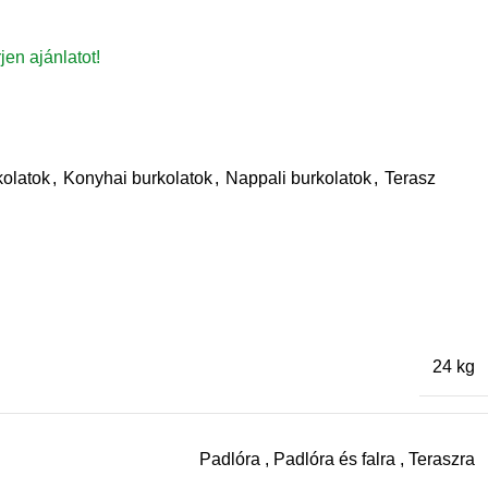
rjen ajánlatot!
olatok
,
Konyhai burkolatok
,
Nappali burkolatok
,
Terasz
24 kg
Padlóra
,
Padlóra és falra
,
Teraszra