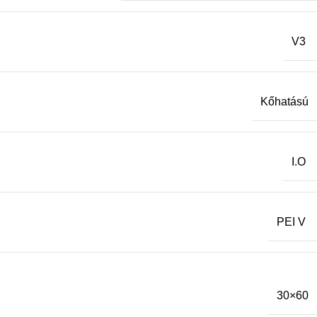
V3
Kőhatású
I.O
PEI V
30×60