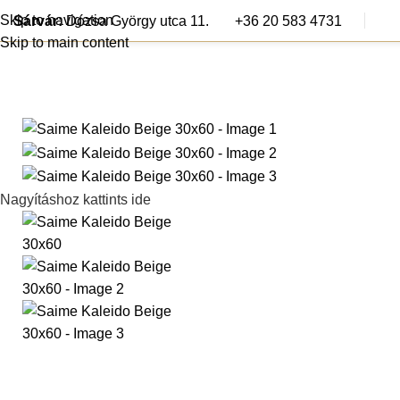
Skip to navigation
Sárvár:
Dózsa György utca 11.
+36 20 583 4731
Skip to main content
Járólapok
Csem
Nagyításhoz kattints ide