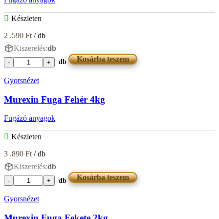
Készleten
2 .590
Ft
/ db
Kiszerelés:
db
Kosárba teszem
db
Murexin
Fuga
Gyorsnézet
Camel
2kg
Murexin Fuga Fehér 4kg
mennyiség
Fugázó anyagok
Készleten
3 .890
Ft
/ db
Kiszerelés:
db
Kosárba teszem
db
Murexin
Fuga
Gyorsnézet
Fehér
4kg
Murexin Fuga Fekete 2kg