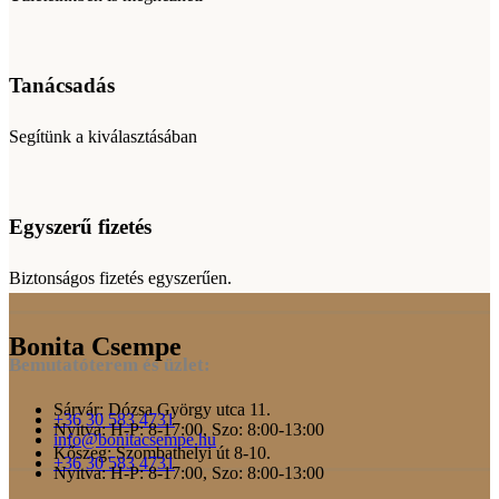
Tanácsadás
Segítünk a kiválasztásában
Egyszerű fizetés
Biztonságos fizetés egyszerűen.
Bonita Csempe
Bemutatóterem és üzlet:
Sárvár: Dózsa György utca 11.
+36 30 583 4731
Nyitva: H-P: 8-17:00, Szo: 8:00-13:00
info@bonitacsempe.hu
Kőszeg: Szombathelyi út 8-10.
+36 30 583 4731
Nyitva: H-P: 8-17:00, Szo: 8:00-13:00