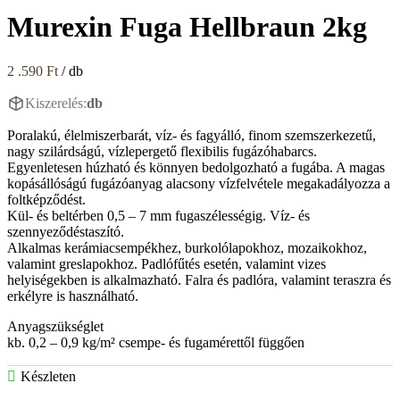
Murexin Fuga Hellbraun 2kg
2 .590
Ft
/ db
Kiszerelés:
db
Poralakú, élelmiszerbarát, víz- és fagyálló, finom szemszerkezetű,
nagy szilárdságú, vízlepergető flexibilis fugázóhabarcs.
Egyenletesen húzható és könnyen bedolgozható a fugába. A magas
kopásállóságú fugázóanyag alacsony vízfelvétele megakadályozza a
foltképződést.
Kül- és beltérben 0,5 – 7 mm fugaszélességig. Víz- és
szennyeződéstaszító.
Alkalmas kerámiacsempékhez, burkolólapokhoz, mozaikokhoz,
valamint greslapokhoz. Padlófűtés esetén, valamint vizes
helyiségekben is alkalmazható. Falra és padlóra, valamint teraszra és
erkélyre is használható.
Anyagszükséglet
kb. 0,2 – 0,9 kg/m² csempe- és fugamérettől függően
Készleten