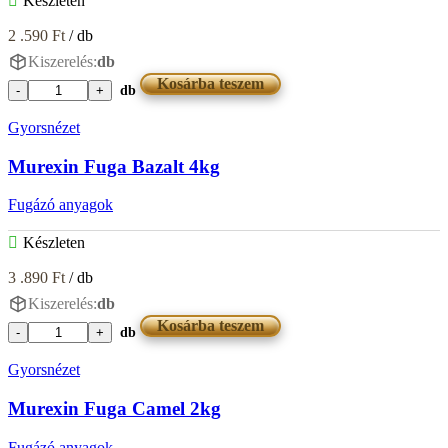
Készleten
2 .590
Ft
/ db
Kiszerelés:
db
Kosárba teszem
db
Murexin
Fuga
Gyorsnézet
Bahama
2kg
Murexin Fuga Bazalt 4kg
mennyiség
Fugázó anyagok
Készleten
3 .890
Ft
/ db
Kiszerelés:
db
Kosárba teszem
db
Murexin
Fuga
Gyorsnézet
Bazalt
4kg
Murexin Fuga Camel 2kg
mennyiség
Fugázó anyagok