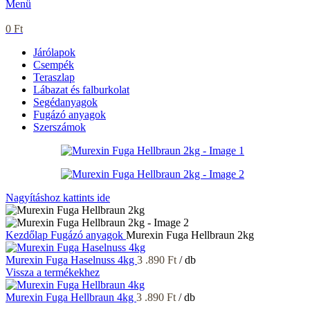
Menü
0
Ft
Járólapok
Csempék
Teraszlap
Lábazat és falburkolat
Segédanyagok
Fugázó anyagok
Szerszámok
Nagyításhoz kattints ide
Kezdőlap
Fugázó anyagok
Murexin Fuga Hellbraun 2kg
Murexin Fuga Haselnuss 4kg
3 .890
Ft
/ db
Vissza a termékekhez
Murexin Fuga Hellbraun 4kg
3 .890
Ft
/ db