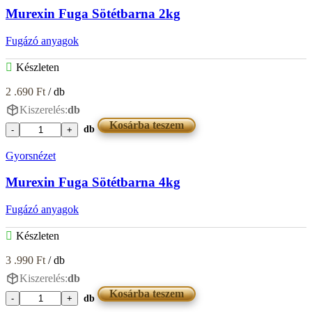
Murexin Fuga Sötétbarna 2kg
Fugázó anyagok
Készleten
2 .690
Ft
/ db
Kiszerelés:
db
Kosárba teszem
db
Murexin
Fuga
Gyorsnézet
Sötétbarna
2kg
Murexin Fuga Sötétbarna 4kg
mennyiség
Fugázó anyagok
Készleten
3 .990
Ft
/ db
Kiszerelés:
db
Kosárba teszem
db
Murexin