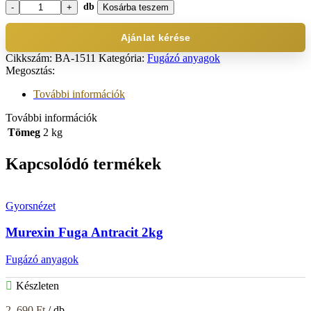
db
Kosárba teszem
Murexin
Fuga
Hellbraun
Ajánlat kérése
2kg
Cikkszám:
BA-1511
Kategória:
Fugázó anyagok
mennyiség
Megosztás:
További információk
További információk
Tömeg
2 kg
Kapcsolódó termékek
Gyorsnézet
Murexin Fuga Antracit 2kg
Fugázó anyagok
Készleten
2 .690
Ft
/ db