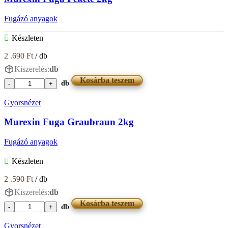
mennyiség
Fugázó anyagok
Készleten
2 .690
Ft
/ db
Kiszerelés:
db
Kosárba teszem
db
Murexin
Fuga
Gyorsnézet
Fekete
2kg
Murexin Fuga Graubraun 2kg
mennyiség
Fugázó anyagok
Készleten
2 .590
Ft
/ db
Kiszerelés:
db
Kosárba teszem
db
Murexin
Fuga
Gyorsnézet