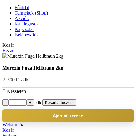
Főoldal
Termékek (Shop)
Akciók
Katalógusok
Kapcsolat
Belépés-fiók
Kosár
Bezár
Murexin Fuga Hellbraun 2kg
2 .590
Ft
/ db
Készleten
db
Kosárba teszem
Murexin
Fuga
Hellbraun
Ajánlat kérése
2kg
Webáruház
mennyiség
Kosár
Fiókom