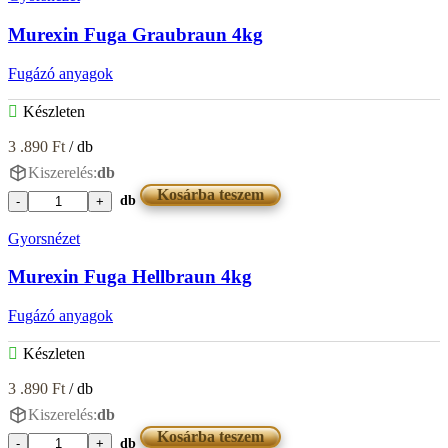
Graubraun
2kg
Murexin Fuga Graubraun 4kg
mennyiség
Fugázó anyagok
Készleten
3 .890
Ft
/ db
Kiszerelés:
db
Kosárba teszem
db
Murexin
Fuga
Gyorsnézet
Graubraun
4kg
Murexin Fuga Hellbraun 4kg
mennyiség
Fugázó anyagok
Készleten
3 .890
Ft
/ db
Kiszerelés:
db
Kosárba teszem
db