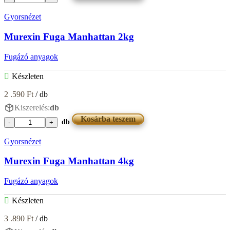
Murexin
Fuga
Gyorsnézet
Hellbraun
4kg
Murexin Fuga Manhattan 2kg
mennyiség
Fugázó anyagok
Készleten
2 .590
Ft
/ db
Kiszerelés:
db
Kosárba teszem
db
Murexin
Fuga
Gyorsnézet
Manhattan
2kg
Murexin Fuga Manhattan 4kg
mennyiség
Fugázó anyagok
Készleten
3 .890
Ft
/ db