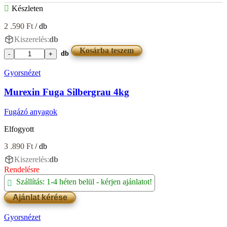
Készleten
2 .590
Ft
/ db
Kiszerelés:
db
Kosárba teszem
db
Murexin
Fuga
Gyorsnézet
Seidengrau
2kg
Murexin Fuga Silbergrau 4kg
mennyiség
Fugázó anyagok
Elfogyott
3 .890
Ft
/ db
Kiszerelés:
db
Rendelésre
Szállítás: 1-4 héten belül - kérjen ajánlatot!
Ajánlat kérése
Gyorsnézet