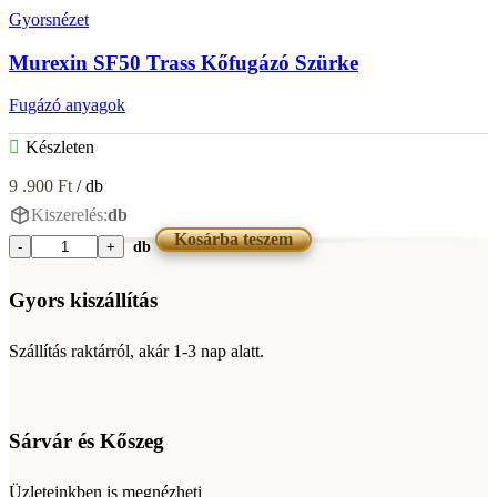
Fuga
Gyorsnézet
Sötétbarna
4kg
Murexin SF50 Trass Kőfugázó Szürke
mennyiség
Fugázó anyagok
Készleten
9 .900
Ft
/ db
Kiszerelés:
db
Kosárba teszem
db
Murexin
SF50
Trass
Gyors kiszállítás
Kőfugázó
Szürke
Szállítás raktárról, akár 1-3 nap alatt.
mennyiség
Sárvár és Kőszeg
Üzleteinkben is megnézheti