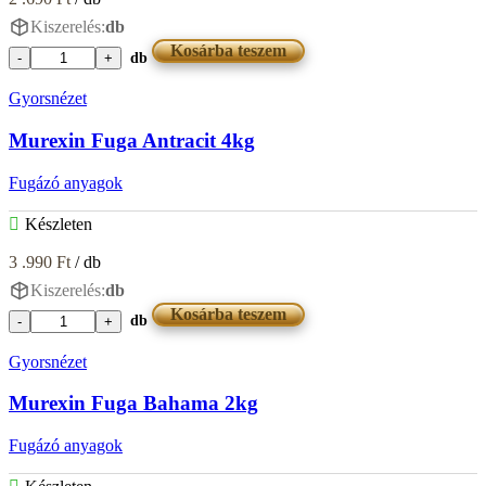
Kiszerelés:
db
Kosárba teszem
db
Murexin
Fuga
Gyorsnézet
Antracit
2kg
Murexin Fuga Antracit 4kg
mennyiség
Fugázó anyagok
Készleten
3 .990
Ft
/ db
Kiszerelés:
db
Kosárba teszem
db
Murexin
Fuga
Gyorsnézet
Antracit
4kg
Murexin Fuga Bahama 2kg
mennyiség
Fugázó anyagok