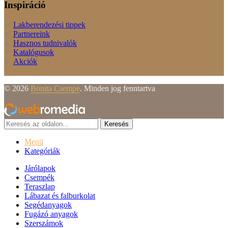
Inspiráció
Lakberendezési tippek
Partnereink
Hasznos tudnivalók
Katalógusok
Akciók
© 2026
Bonita Csempe
. Minden jog fenntartva
Keresés
Menü
Kategóriák
Járólapok
Csempék
Teraszlap
Lábazat és falburkolat
Segédanyagok
Fugázó anyagok
Szerszámok