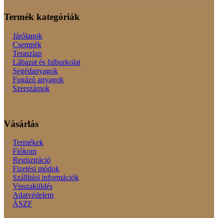
Termék kategóriák
Járólapok
Csempék
Teraszlap
Lábazat és falburkolat
Segédanyagok
Fugázó anyagok
Szerszámok
Vásárlás
Termékek
Fiókom
Regisztráció
Fizetési módok
Szállítási információk
Visszaküldés
Adatvédelem
ÁSZF