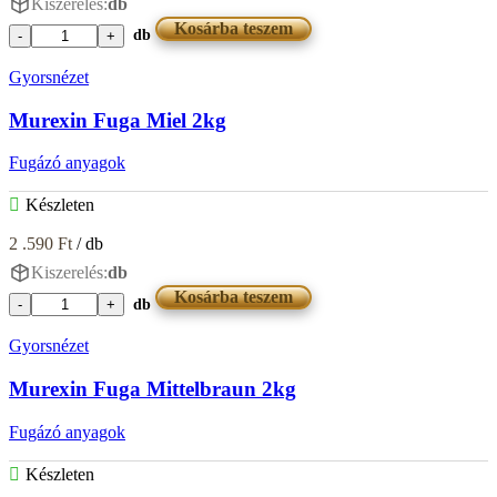
Kiszerelés:
db
Kosárba teszem
db
Murexin
Fuga
Gyorsnézet
Manhattan
4kg
Murexin Fuga Miel 2kg
mennyiség
Fugázó anyagok
Készleten
2 .590
Ft
/ db
Kiszerelés:
db
Kosárba teszem
db
Murexin
Fuga
Gyorsnézet
Miel
2kg
Murexin Fuga Mittelbraun 2kg
mennyiség
Fugázó anyagok
Készleten