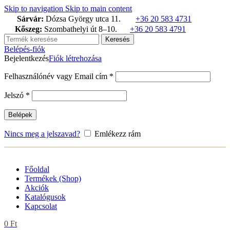
termék
termék
termék
Skip to navigation
Skip to main content
Sárvár:
Dózsa György utca 11.
+36 20 583 4731
Kőszeg:
Szombathelyi út 8–10.
+36 20 583 4791
Keresés
Belépés-fiók
Bejelentkezés
Fiók létrehozása
Kötelező
Felhasználónév vagy Email cím
*
Kötelező
Jelszó
*
Belépek
Nincs meg a jelszavad?
Emlékezz rám
Főoldal
Termékek (Shop)
Akciók
Katalógusok
Kapcsolat
0
Ft