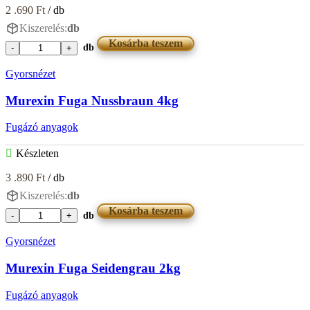
2 .690
Ft
/ db
Kiszerelés:
db
Kosárba teszem
db
Murexin
Fuga
Gyorsnézet
Mittelbraun
2kg
Murexin Fuga Nussbraun 4kg
mennyiség
Fugázó anyagok
Készleten
3 .890
Ft
/ db
Kiszerelés:
db
Kosárba teszem
db
Murexin
Fuga
Gyorsnézet
Nussbraun
4kg
Murexin Fuga Seidengrau 2kg
mennyiség
Fugázó anyagok