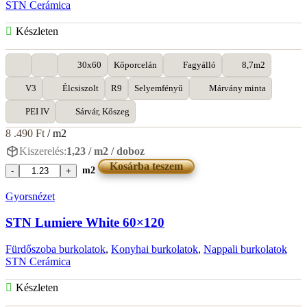
STN Cerámica
Készleten
30x60
Kőporcelán
Fagyálló
8,7m2
V3
Élcsiszolt
R9
Selyemfényű
Márvány minta
PEI IV
Sárvár, Kőszeg
8 .490
Ft
/ m2
Kiszerelés:
1,23 / m2 / doboz
Kosárba teszem
m2
STN
Lumiere
Gyorsnézet
Natural
Satin
STN Lumiere White 60×120
30x60
mennyiség
Fürdőszoba burkolatok
,
Konyhai burkolatok
,
Nappali burkolatok
STN Cerámica
Készleten