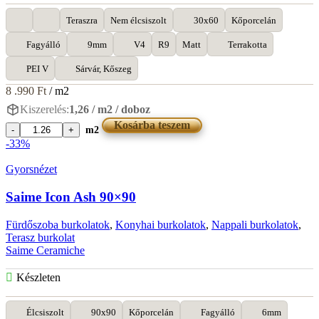
Teraszra
Nem élcsiszolt
30x60
Kőporcelán
Fagyálló
9mm
V4
R9
Matt
Terrakotta
PEI V
Sárvár, Kőszeg
8 .990
Ft
/ m2
Kiszerelés:
1,26 / m2 / doboz
Kosárba teszem
m2
Saime
-33%
Cottoantico
Rosso
Gyorsnézet
30x60
mennyiség
Saime Icon Ash 90×90
Fürdőszoba burkolatok
,
Konyhai burkolatok
,
Nappali burkolatok
,
Terasz burkolat
Saime Ceramiche
Készleten
Élcsiszolt
90x90
Kőporcelán
Fagyálló
6mm