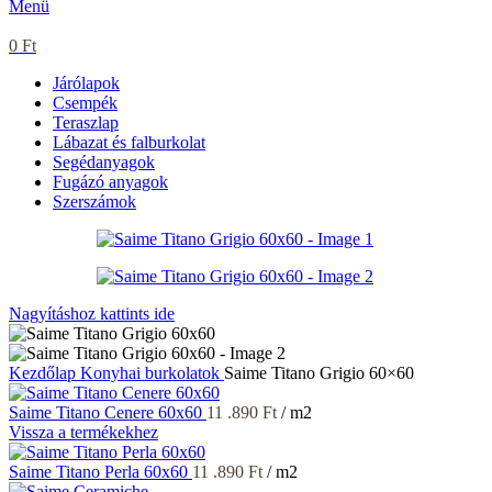
Menü
0
Ft
Járólapok
Csempék
Teraszlap
Lábazat és falburkolat
Segédanyagok
Fugázó anyagok
Szerszámok
Nagyításhoz kattints ide
Kezdőlap
Konyhai burkolatok
Saime Titano Grigio 60×60
Saime Titano Cenere 60x60
11 .890
Ft
/ m2
Vissza a termékekhez
Saime Titano Perla 60x60
11 .890
Ft
/ m2