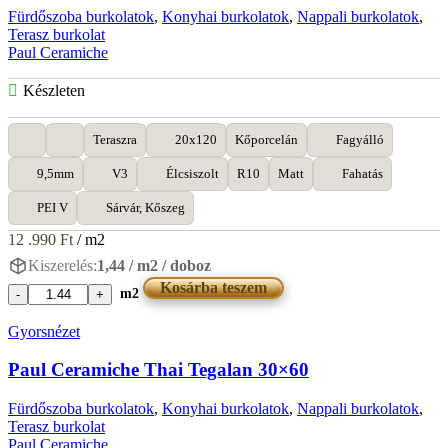
Fürdőszoba burkolatok
,
Konyhai burkolatok
,
Nappali burkolatok
,
Terasz burkolat
Paul Ceramiche
Készleten
Teraszra
20x120
Kőporcelán
Fagyálló
9,5mm
V3
Élcsiszolt
R10
Matt
Fahatás
PEI V
Sárvár, Kőszeg
12 .990
Ft
/ m2
Kiszerelés:
1,44 / m2 / doboz
Kosárba teszem
m2
Paul
Ceramiche
Gyorsnézet
Oakthree
Young
Paul Ceramiche Thai Tegalan 30×60
20x120
mennyiség
Fürdőszoba burkolatok
,
Konyhai burkolatok
,
Nappali burkolatok
,
Terasz burkolat
Paul Ceramiche