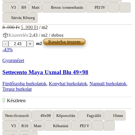
V3
R9
Matt
Beton /cementhatás
PEI IV
Sárvár, Kőszeg
Original
Current
8 .990
Ft
5 .990
Ft
/ m2
price
price
Kiszerelés:
2,43 / m2 / doboz
was:
is:
Kosárba teszem
8
5
m2
Saime
.990 Ft.
.990 Ft.
-43%
Icon
Ash
Gyorsnézet
90x90
mennyiség
Settecento Maya Uxmal Blu 49×98
Fürdőszoba burkolatok
,
Konyhai burkolatok
,
Nappali burkolatok
,
Terasz burkolat
Készleten
Nem élcsiszolt
49x98
Kőporcelán
Fagyálló
10mm
V3
R10
Matt
Kőhatású
PEI V