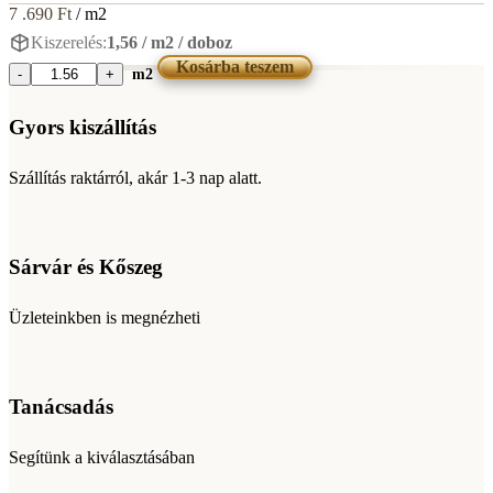
7 .690
Ft
/ m2
Kiszerelés:
1,56 / m2 / doboz
Kosárba teszem
m2
STN
Smila
Blanco
Gyors kiszállítás
20x60
mennyiség
Szállítás raktárról, akár 1-3 nap alatt.
Sárvár és Kőszeg
Üzleteinkben is megnézheti
Tanácsadás
Segítünk a kiválasztásában