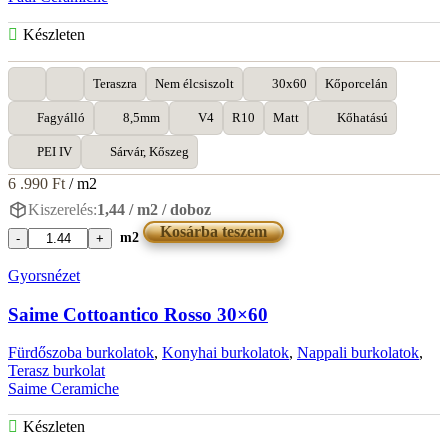
Készleten
Teraszra
Nem élcsiszolt
30x60
Kőporcelán
Fagyálló
8,5mm
V4
R10
Matt
Kőhatású
PEI IV
Sárvár, Kőszeg
6 .990
Ft
/ m2
Kiszerelés:
1,44 / m2 / doboz
Kosárba teszem
m2
Paul
Ceramiche
Gyorsnézet
Thai
Tegalan
Saime Cottoantico Rosso 30×60
30x60
mennyiség
Fürdőszoba burkolatok
,
Konyhai burkolatok
,
Nappali burkolatok
,
Terasz burkolat
Saime Ceramiche
Készleten