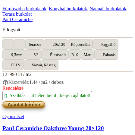
mennyiség
Fürdőszoba burkolatok
,
Konyhai burkolatok
,
Nappali burkolatok
,
Terasz burkolat
Paul Ceramiche
Elfogyott
Teraszra
20x120
Kőporcelán
Fagyálló
9,5mm
V3
Élcsiszolt
R10
Matt
Fahatás
PEI V
Sárvár, Kőszeg
12 .990
Ft
/ m2
Kiszerelés:
1,44 / m2 / doboz
Rendelésre
Szállítás: 1-4 héten belül - kérjen ajánlatot!
Ajánlat kérése
Gyorsnézet
Paul Ceramiche Oakthree Young 20×120