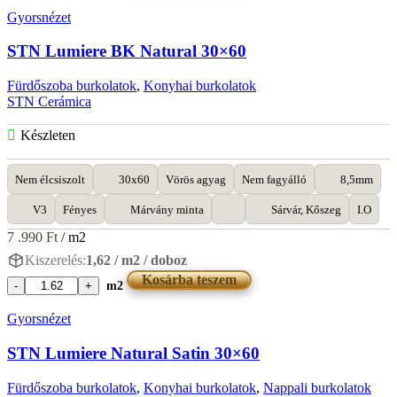
Blanco
Gyorsnézet
Brillo
30x60
STN Lumiere BK Natural 30×60
mennyiség
Fürdőszoba burkolatok
,
Konyhai burkolatok
STN Cerámica
Készleten
Nem élcsiszolt
30x60
Vörös agyag
Nem fagyálló
8,5mm
V3
Fényes
Márvány minta
Sárvár, Kőszeg
I.O
7 .990
Ft
/ m2
Kiszerelés:
1,62 / m2 / doboz
Kosárba teszem
m2
STN
Lumiere
Gyorsnézet
BK
Natural
STN Lumiere Natural Satin 30×60
30x60
mennyiség
Fürdőszoba burkolatok
,
Konyhai burkolatok
,
Nappali burkolatok