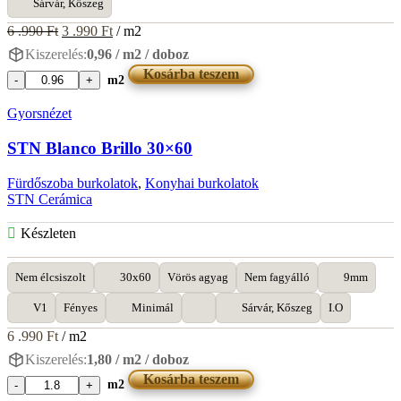
Sárvár, Kőszeg
Original
Current
6 .990
Ft
3 .990
Ft
/ m2
price
price
Kiszerelés:
0,96 / m2 / doboz
was:
is:
Kosárba teszem
6
3
m2
Settecento
.990 Ft.
.990 Ft.
Maya
Gyorsnézet
Uxmal
Blu
STN Blanco Brillo 30×60
49x98
mennyiség
Fürdőszoba burkolatok
,
Konyhai burkolatok
STN Cerámica
Készleten
Nem élcsiszolt
30x60
Vörös agyag
Nem fagyálló
9mm
V1
Fényes
Minimál
Sárvár, Kőszeg
I.O
6 .990
Ft
/ m2
Kiszerelés:
1,80 / m2 / doboz
Kosárba teszem
m2
STN