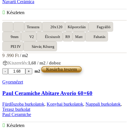
Navarti Cerámica
Készleten
Teraszra
20x120
Kőporcelán
Fagyálló
9mm
V2
Élcsiszolt
R9
Matt
Fahatás
PEI IV
Sárvár, Kőszeg
9 .990
Ft
/ m2
Kiszerelés:
1,68 / m2 / doboz
Kosárba teszem
m2
Navarti
Dakaris
Gyorsnézet
Haya
20x120
Paul Ceramiche Abitare Avorio 60×60
mennyiség
Fürdőszoba burkolatok
,
Konyhai burkolatok
,
Nappali burkolatok
,
Terasz burkolat
Paul Ceramiche
Készleten