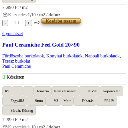
7 .990
Ft
/ m2
Kiszerelés:
1,10 / m2 / doboz
Kosárba teszem
m2
Paul
Ceramiche
Gyorsnézet
Feel
Brown
Paul Ceramiche Feel Gold 20×90
20x90
mennyiség
Fürdőszoba burkolatok
,
Konyhai burkolatok
,
Nappali burkolatok
,
Terasz burkolat
Paul Ceramiche
Készleten
R9
Teraszra
Nem élcsiszolt
20x90
Kőporcelán
Fagyálló
9mm
V3
Matt
Fahatás
PEI IV
Sárvár, Kőszeg
7 .990
Ft
/ m2
Kiszerelés:
1,10 / m2 / doboz