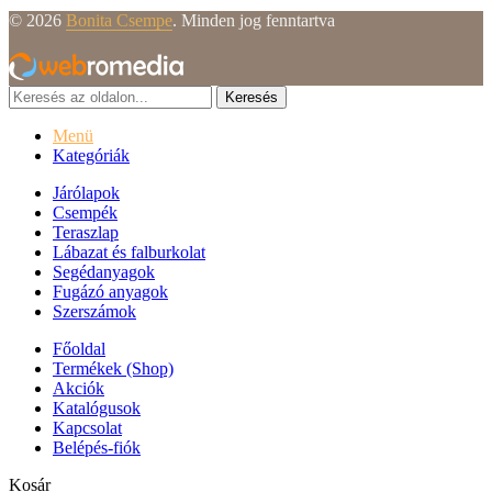
© 2026
Bonita Csempe
. Minden jog fenntartva
Keresés
Menü
Kategóriák
Járólapok
Csempék
Teraszlap
Lábazat és falburkolat
Segédanyagok
Fugázó anyagok
Szerszámok
Főoldal
Termékek (Shop)
Akciók
Katalógusok
Kapcsolat
Belépés-fiók
Kosár