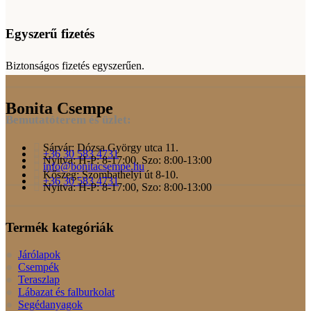
Egyszerű fizetés
Biztonságos fizetés egyszerűen.
Bonita Csempe
Bemutatóterem és üzlet:
Sárvár: Dózsa György utca 11.
+36 30 583 4731
Nyitva: H-P: 8-17:00, Szo: 8:00-13:00
info@bonitacsempe.hu
Kőszeg: Szombathelyi út 8-10.
+36 30 583 4731
Nyitva: H-P: 8-17:00, Szo: 8:00-13:00
Termék kategóriák
Járólapok
Csempék
Teraszlap
Lábazat és falburkolat
Segédanyagok