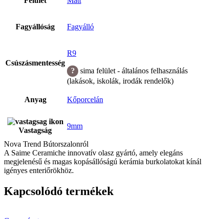
Felület
Matt
Fagyállóság
Fagyálló
R9
Csúszásmentesség
sima felület - általános felhasználás
(lakások, iskolák, irodák rendelők)
Anyag
Kőporcelán
9mm
Vastagság
Nova Trend Bútorszalonról
A Saime Ceramiche innovatív olasz gyártó, amely elegáns
megjelenésű és magas kopásállóságú kerámia burkolatokat kínál
igényes enteriőrökhöz.
Kapcsolódó termékek