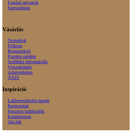
Fugázó anyagok
Szerszámok
Vásárlás
Termékek
Fiókom
Regisztráció
Fizetési módok
Szállítási információk
Visszaküldés
Adatvédelem
ÁSZF
Inspiráció
Lakberendezési tippek
Partnereink
Hasznos tudnivalók
Katalógusok
Akciók