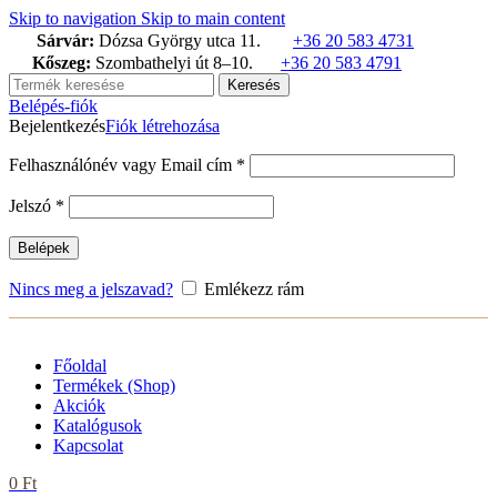
termék
termék
termék
Skip to navigation
Skip to main content
Sárvár:
Dózsa György utca 11.
+36 20 583 4731
Kőszeg:
Szombathelyi út 8–10.
+36 20 583 4791
Keresés
Belépés-fiók
Bejelentkezés
Fiók létrehozása
Kötelező
Felhasználónév vagy Email cím
*
Kötelező
Jelszó
*
Belépek
Nincs meg a jelszavad?
Emlékezz rám
Főoldal
Termékek (Shop)
Akciók
Katalógusok
Kapcsolat
0
Ft