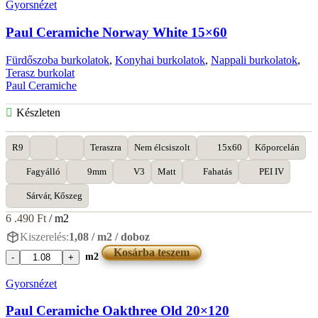
Gyorsnézet
Feel
White
Paul Ceramiche Norway White 15×60
20x90
mennyiség
Fürdőszoba burkolatok
,
Konyhai burkolatok
,
Nappali burkolatok
,
Terasz burkolat
Paul Ceramiche
Készleten
R9
Teraszra
Nem élcsiszolt
15x60
Kőporcelán
Fagyálló
9mm
V3
Matt
Fahatás
PEI IV
Sárvár, Kőszeg
6 .490
Ft
/ m2
Kiszerelés:
1,08 / m2 / doboz
Kosárba teszem
m2
Paul
Ceramiche
Gyorsnézet
Norway
White
Paul Ceramiche Oakthree Old 20×120
15x60