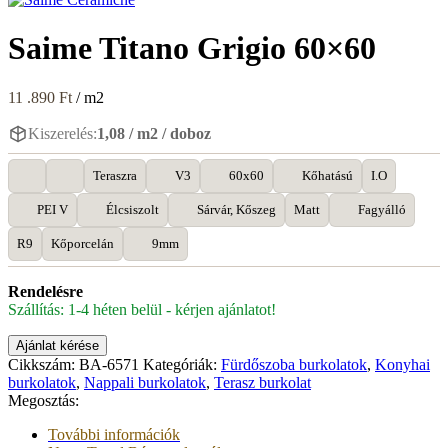
Saime Titano Grigio 60×60
11 .890
Ft
/ m2
Kiszerelés:
1,08 / m2 / doboz
Teraszra
V3
60x60
Kőhatású
I.O
PEI V
Élcsiszolt
Sárvár, Kőszeg
Matt
Fagyálló
R9
Kőporcelán
9mm
Rendelésre
Szállítás: 1-4 héten belül - kérjen ajánlatot!
Ajánlat kérése
Cikkszám:
BA-6571
Kategóriák:
Fürdőszoba burkolatok
,
Konyhai
burkolatok
,
Nappali burkolatok
,
Terasz burkolat
Megosztás:
További információk