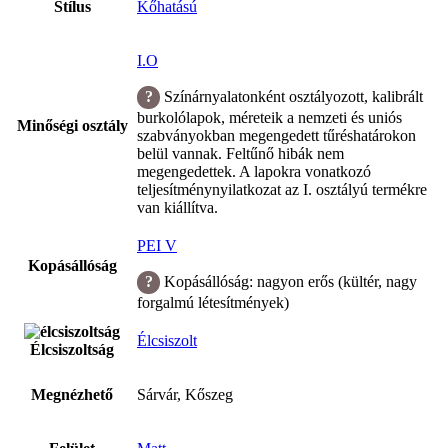
Stílus
Kőhatású
I.O
Színárnyalatonként osztályozott, kalibrált
burkolólapok, méreteik a nemzeti és uniós
Minőségi osztály
szabványokban megengedett tűréshatárokon
belül vannak. Feltűnő hibák nem
megengedettek. A lapokra vonatkozó
teljesítménynyilatkozat az I. osztályú termékre
van kiállítva.
PEI V
Kopásállóság
Kopásállóság: nagyon erős (kültér, nagy
forgalmú létesítmények)
Élcsiszolt
Élcsiszoltság
Megnézhető
Sárvár, Kőszeg