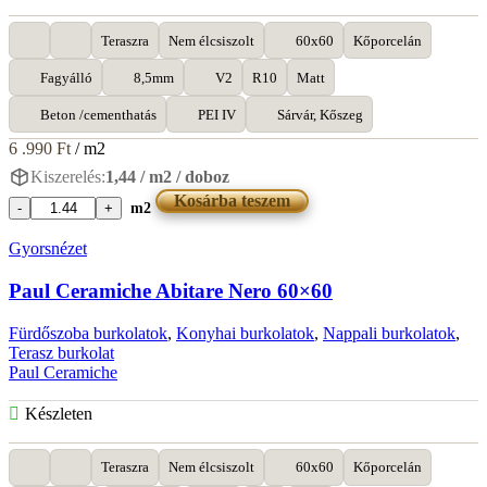
Teraszra
Nem élcsiszolt
60x60
Kőporcelán
Fagyálló
8,5mm
V2
R10
Matt
Beton /cementhatás
PEI IV
Sárvár, Kőszeg
6 .990
Ft
/ m2
Kiszerelés:
1,44 / m2 / doboz
Kosárba teszem
m2
Paul
Ceramiche
Gyorsnézet
Abitare
Avorio
Paul Ceramiche Abitare Nero 60×60
60x60
mennyiség
Fürdőszoba burkolatok
,
Konyhai burkolatok
,
Nappali burkolatok
,
Terasz burkolat
Paul Ceramiche
Készleten
Teraszra
Nem élcsiszolt
60x60
Kőporcelán