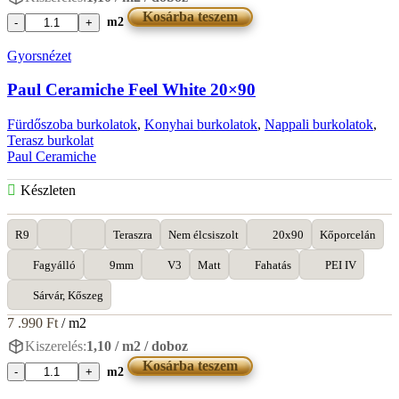
Kosárba teszem
m2
Paul
Ceramiche
Gyorsnézet
Feel
Gold
Paul Ceramiche Feel White 20×90
20x90
mennyiség
Fürdőszoba burkolatok
,
Konyhai burkolatok
,
Nappali burkolatok
,
Terasz burkolat
Paul Ceramiche
Készleten
R9
Teraszra
Nem élcsiszolt
20x90
Kőporcelán
Fagyálló
9mm
V3
Matt
Fahatás
PEI IV
Sárvár, Kőszeg
7 .990
Ft
/ m2
Kiszerelés:
1,10 / m2 / doboz
Kosárba teszem
m2
Paul
Ceramiche