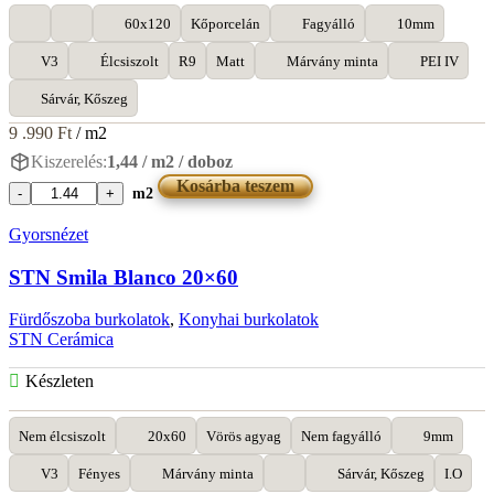
60x120
Kőporcelán
Fagyálló
10mm
V3
Élcsiszolt
R9
Matt
Márvány minta
PEI IV
Sárvár, Kőszeg
9 .990
Ft
/ m2
Kiszerelés:
1,44 / m2 / doboz
Kosárba teszem
m2
STN
Lumiere
Gyorsnézet
White
60x120
STN Smila Blanco 20×60
mennyiség
Fürdőszoba burkolatok
,
Konyhai burkolatok
STN Cerámica
Készleten
Nem élcsiszolt
20x60
Vörös agyag
Nem fagyálló
9mm
V3
Fényes
Márvány minta
Sárvár, Kőszeg
I.O