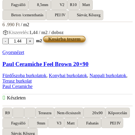
Fagyálló
8,5mm
V2
R10
Matt
Beton /cementhatás
PEI IV
Sárvár, Kőszeg
6 .990
Ft
/ m2
Kiszerelés:
1,44 / m2 / doboz
Kosárba teszem
m2
Paul
Ceramiche
Gyorsnézet
Abitare
Nero
Paul Ceramiche Feel Brown 20×90
60x60
mennyiség
Fürdőszoba burkolatok
,
Konyhai burkolatok
,
Nappali burkolatok
,
Terasz burkolat
Paul Ceramiche
Készleten
R9
Teraszra
Nem élcsiszolt
20x90
Kőporcelán
Fagyálló
9mm
V3
Matt
Fahatás
PEI IV
Sárvár, Kőszeg