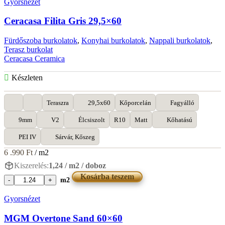
Gyorsnézet
Ceracasa Filita Gris 29,5×60
Fürdőszoba burkolatok
,
Konyhai burkolatok
,
Nappali burkolatok
,
Terasz burkolat
Ceracasa Ceramica
Készleten
Teraszra
29,5x60
Kőporcelán
Fagyálló
9mm
V2
Élcsiszolt
R10
Matt
Kőhatású
PEI IV
Sárvár, Kőszeg
6 .990
Ft
/ m2
Kiszerelés:
1,24 / m2 / doboz
Kosárba teszem
m2
Ceracasa
Filita
Gyorsnézet
Gris
29,5x60
MGM Overtone Sand 60×60
mennyiség