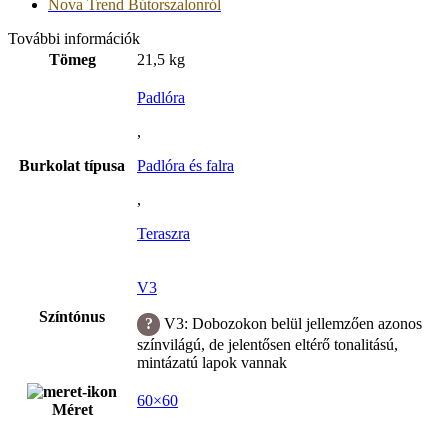
Nova Trend Bútorszalonról
További információk
Tömeg
21,5 kg
Padlóra
,
Burkolat típusa
Padlóra és falra
,
Teraszra
V3
Színtónus
V3: Dobozokon belül jellemzően azonos
színvilágú, de jelentősen eltérő tonalitású,
mintázatú lapok vannak
60×60
Méret