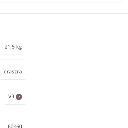
21,5 kg
,
Teraszra
V3
60×60