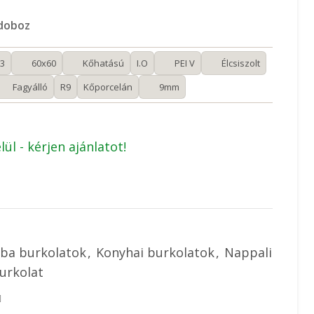
 doboz
3
60x60
Kőhatású
I.O
PEI V
Élcsiszolt
Fagyálló
R9
Kőporcelán
9mm
lül - kérjen ajánlatot!
ba burkolatok
,
Konyhai burkolatok
,
Nappali
urkolat