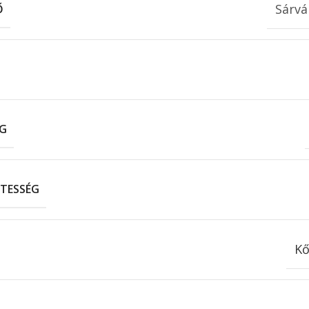
Sárvá
Ő
G
TESSÉG
Kő