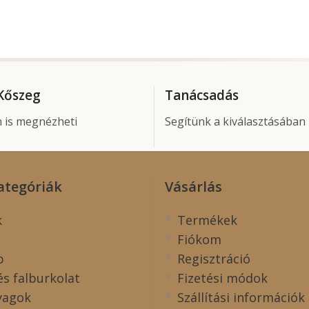
 Kőszeg
Tanácsadás
 is megnézheti
Segítünk a kiválasztásában
ategóriák
Vásárlás
k
Termékek
Fiókom
p
Regisztráció
és falburkolat
Fizetési módok
yagok
Szállítási információk