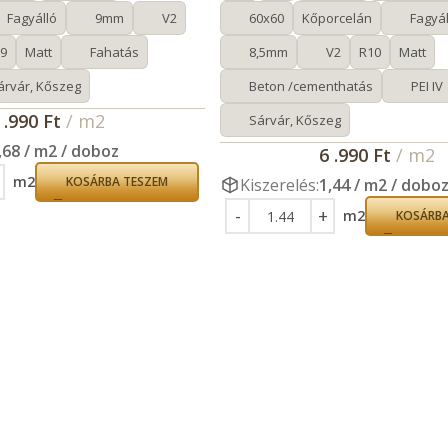
Fagyálló
9mm
V2
60x60
Kőporcelán
Fagyál
9
Matt
Fahatás
8,5mm
V2
R10
Matt
árvár, Kőszeg
Beton /cementhatás
PEI IV
 .990
Ft
/ m2
Sárvár, Kőszeg
,68 / m2 / doboz
6 .990
Ft
/ m2
m2
KOSÁRBA TESZEM
Kiszerelés:
1,44 / m2 / dobo
m2
KOSÁRBA