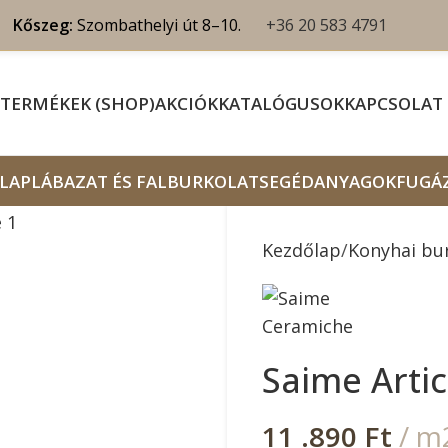
Kőszeg:
Szombathelyi út 8–10.
+36 20 583 4791
TERMÉKEK (SHOP)
AKCIÓK
KATALÓGUSOK
KAPCSOLAT
LAP
LÁBAZAT ÉS FALBURKOLAT
SEGÉDANYAGOK
FUGÁ
Kezdőlap
Konyhai bu
Saime Artic
11 .890
Ft
/ m