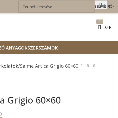
BELÉPÉS-FIÓK
0
0
FT
ZÓ ANYAGOK
SZERSZÁMOK
rkolatok
Saime Artica Grigio 60×60
a Grigio 60×60
2