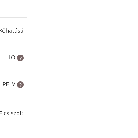
Kőhatású
I.O
PEI V
Élcsiszolt