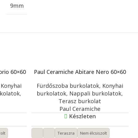
9mm
orio 60×60
Paul Ceramiche Abitare Nero 60×60
,
Konyhai
Fürdőszoba burkolatok
,
Konyhai
kolatok
,
burkolatok
,
Nappali burkolatok
,
Terasz burkolat
Paul Ceramiche
Készleten
olt
Teraszra
Nem élcsiszolt