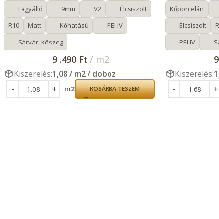
Fagyálló
9mm
V2
Élcsiszolt
Kőporcelán
R10
Matt
Kőhatású
PEI IV
Élcsiszolt
R
Sárvár, Kőszeg
PEI IV
S
9 .490
Ft
/ m2
9
Kiszerelés:
1,08 / m2 / doboz
Kiszerelés:
1
m2
KOSÁRBA TESZEM