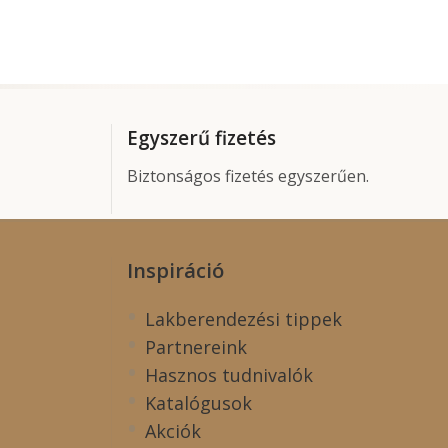
Egyszerű fizetés
Biztonságos fizetés egyszerűen.
Inspiráció
Lakberendezési tippek
Partnereink
Hasznos tudnivalók
Katalógusok
Akciók