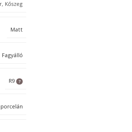
r, Kőszeg
Matt
Fagyálló
R9
porcelán