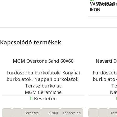
VASTAGS
Kapcsolódó termékek
MGM Overtone Sand 60×60
Navarti D
Fürdőszoba burkolatok
,
Konyhai
Fürdőszob
burkolatok
,
Nappali burkolatok
,
burkolato
Terasz burkolat
Te
MGM Ceramiche
Na
Készleten
Teraszra
60x60
Kőporcelán
Ter