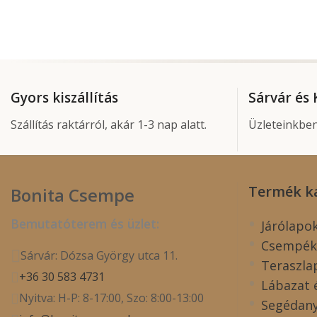
Gyors kiszállítás
Sárvár és
Szállítás raktárról, akár 1-3 nap alatt.
Üzleteinkben
Termék k
Bonita Csempe
Bemutatóterem és üzlet:
Járólapo
Csempék
Sárvár: Dózsa György utca 11.
Teraszla
+36 30 583 4731
Lábazat 
Nyitva: H-P: 8-17:00, Szo: 8:00-13:00
Segédan