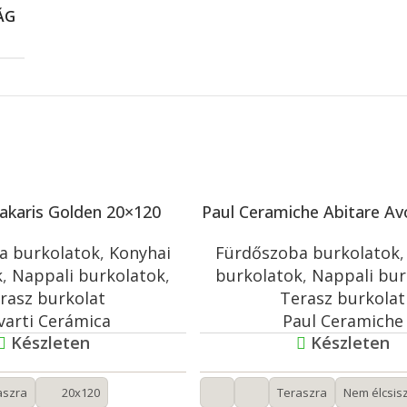
ÁG
akaris Golden 20×120
Paul Ceramiche Abitare Av
a burkolatok
,
Konyhai
Fürdőszoba burkolatok
k
,
Nappali burkolatok
,
burkolatok
,
Nappali bur
rasz burkolat
Terasz burkolat
varti Cerámica
Paul Ceramiche
Készleten
Készleten
aszra
20x120
Teraszra
Nem élcsisz