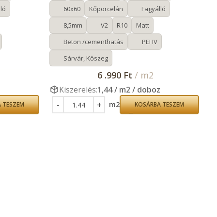
ló
60x60
Kőporcelán
Fagyálló
8,5mm
V2
R10
Matt
Beton /cementhatás
PEI IV
Sárvár, Kőszeg
6 .990
Ft
/ m2
z
Kiszerelés:
1,44 / m2 / doboz
m2
 TESZEM
KOSÁRBA TESZEM
K
R