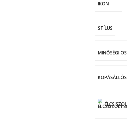
STÍLUS
MINŐSÉGI O
KOPÁSÁLLÓ
ÉLCSISZO