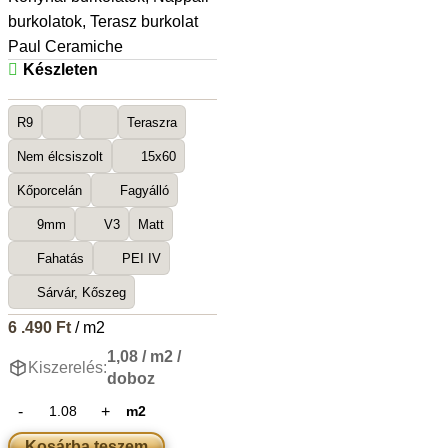
burkolatok
,
Terasz burkolat
Paul Ceramiche
Készleten
R9
Teraszra
Nem élcsiszolt
15x60
Kőporcelán
Fagyálló
9mm
V3
Matt
Fahatás
PEI IV
Sárvár, Kőszeg
6 .490
Ft
/ m2
1,08 / m2 /
Kiszerelés:
doboz
m2
Kosárba teszem