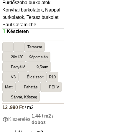
Fürdőszoba burkolatok
,
Konyhai burkolatok
,
Nappali
burkolatok
,
Terasz burkolat
Paul Ceramiche
Készleten
Teraszra
20x120
Kőporcelán
Fagyálló
9,5mm
V3
Élcsiszolt
R10
Matt
Fahatás
PEI V
Sárvár, Kőszeg
12 .990
Ft
/ m2
1,44 / m2 /
Kiszerelés:
doboz