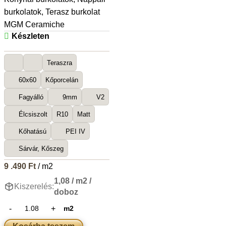
burkolatok
,
Terasz burkolat
MGM Ceramiche
Készleten
Teraszra
60x60
Kőporcelán
Fagyálló
9mm
V2
Élcsiszolt
R10
Matt
Kőhatású
PEI IV
Sárvár, Kőszeg
9 .490
Ft
/ m2
1,08 / m2 /
Kiszerelés:
doboz
m2