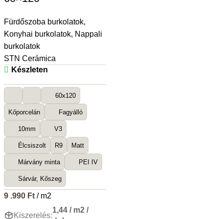
Fürdőszoba burkolatok
,
Konyhai burkolatok
,
Nappali
burkolatok
STN Cerámica
Készleten
60x120
Kőporcelán
Fagyálló
10mm
V3
Élcsiszolt
R9
Matt
Márvány minta
PEI IV
Sárvár, Kőszeg
9 .990
Ft
/ m2
1,44 / m2 /
Kiszerelés: