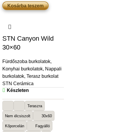
Kosárba teszem
STN Canyon Wild
30×60
Fürdőszoba burkolatok
,
Konyhai burkolatok
,
Nappali
burkolatok
,
Terasz burkolat
STN Cerámica
Készleten
Teraszra
Nem élcsiszolt
30x60
Kőporcelán
Fagyálló