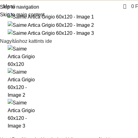
Menü
0
F
Skip to navigation
Skip to main content
Nagyításhoz kattints ide