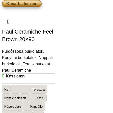
Kosárba teszem
Paul Ceramiche Feel
Brown 20×90
Fürdőszoba burkolatok
,
Konyhai burkolatok
,
Nappali
burkolatok
,
Terasz burkolat
Paul Ceramiche
Készleten
R9
Teraszra
Nem élcsiszolt
20x90
Kőporcelán
Fagyálló