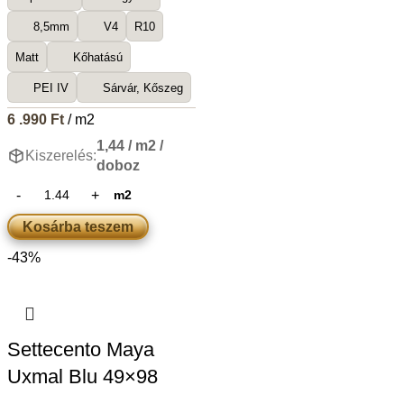
8,5mm
V4
R10
Matt
Kőhatású
PEI IV
Sárvár, Kőszeg
6 .990
Ft
/ m2
1,44 / m2 /
Kiszerelés:
doboz
m2
Kosárba teszem
-43%
Settecento Maya
Uxmal Blu 49×98