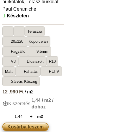
burkolatok
,
Terasz burkolat
Paul Ceramiche
Készleten
Teraszra
20x120
Kőporcelán
Fagyálló
9,5mm
V3
Élcsiszolt
R10
Matt
Fahatás
PEI V
Sárvár, Kőszeg
12 .990
Ft
/ m2
1,44 / m2 /
Kiszerelés:
doboz
m2
Kosárba teszem