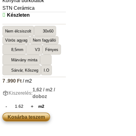
Konyhai burkolatok
STN Cerámica
Készleten
Nem élcsiszolt
30x60
Vörös agyag
Nem fagyálló
8,5mm
V3
Fényes
Márvány minta
Sárvár, Kőszeg
I.O
7 .990
Ft
/ m2
1,62 / m2 /
Kiszerelés:
doboz
m2
Kosárba teszem