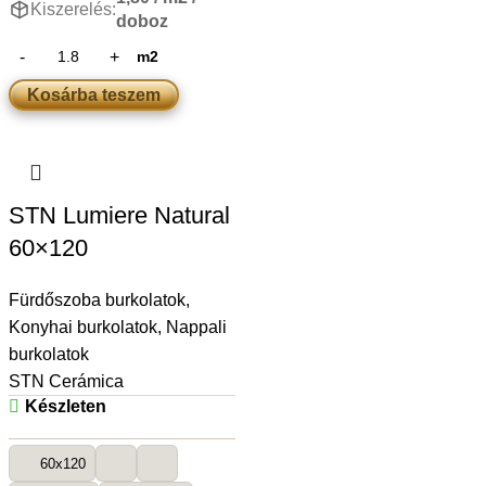
Kiszerelés:
doboz
m2
Kosárba teszem
STN Lumiere Natural
60×120
Fürdőszoba burkolatok
,
Konyhai burkolatok
,
Nappali
burkolatok
STN Cerámica
Készleten
60x120