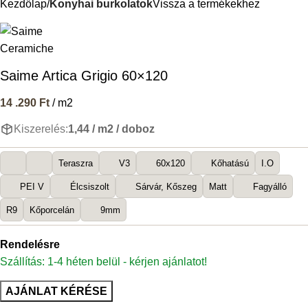
Kezdőlap
Konyhai burkolatok
Vissza a termékekhez
Saime Artica Grigio 60×120
14 .290
Ft
/ m2
Kiszerelés:
1,44 / m2 / doboz
Teraszra
V3
60x120
Kőhatású
I.O
PEI V
Élcsiszolt
Sárvár, Kőszeg
Matt
Fagyálló
R9
Kőporcelán
9mm
Rendelésre
Szállítás: 1-4 héten belül - kérjen ajánlatot!
AJÁNLAT KÉRÉSE