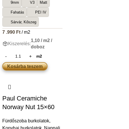
9mm
V3
Matt
Fahatás
PEI IV
Sárvár, Kőszeg
7 .990
Ft
/ m2
1,10 / m2 /
Kiszerelés:
doboz
m2
Kosárba teszem
Paul Ceramiche
Norway Nut 15×60
Fürdőszoba burkolatok
,
Konyhai burkolatok
,
Nappali