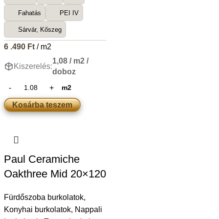
Fahatás
PEI IV
Sárvár, Kőszeg
6 .490
Ft
/ m2
1,08 / m2 /
Kiszerelés:
doboz
m2
Kosárba teszem
Paul Ceramiche
Oakthree Mid 20×120
Fürdőszoba burkolatok
,
Konyhai burkolatok
,
Nappali