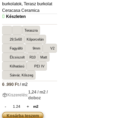
burkolatok
,
Terasz burkolat
Ceracasa Ceramica
Készleten
Teraszra
29,5x60
Kőporcelán
Fagyálló
9mm
V2
Élcsiszolt
R10
Matt
Kőhatású
PEI IV
Sárvár, Kőszeg
6 .990
Ft
/ m2
1,24 / m2 /
Kiszerelés:
doboz
m2
Kosárba teszem