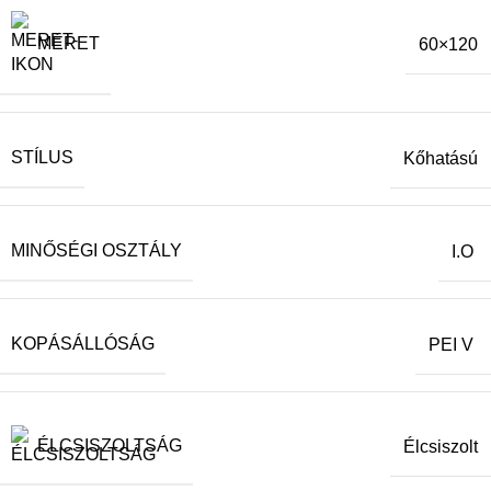
MÉRET
60×120
STÍLUS
Kőhatású
MINŐSÉGI OSZTÁLY
I.O
KOPÁSÁLLÓSÁG
PEI V
ÉLCSISZOLTSÁG
Élcsiszolt