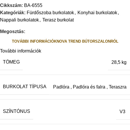
Cikkszám:
BA-6555
Kategóriák:
Fürdőszoba burkolatok
,
Konyhai burkolatok
,
Nappali burkolatok
,
Terasz burkolat
Megosztás:
TOVÁBBI INFORMÁCIÓK
NOVA TREND BÚTORSZALONRÓL
További információk
TÖMEG
28,5 kg
BURKOLAT TÍPUSA
Padlóra
,
Padlóra és falra
,
Teraszra
SZÍNTÓNUS
V3