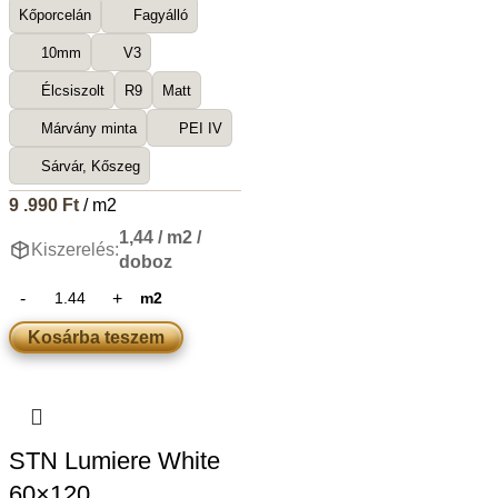
Kőporcelán
Fagyálló
10mm
V3
Élcsiszolt
R9
Matt
Márvány minta
PEI IV
Sárvár, Kőszeg
9 .990
Ft
/ m2
1,44 / m2 /
Kiszerelés:
doboz
m2
Kosárba teszem
STN Lumiere White
60×120