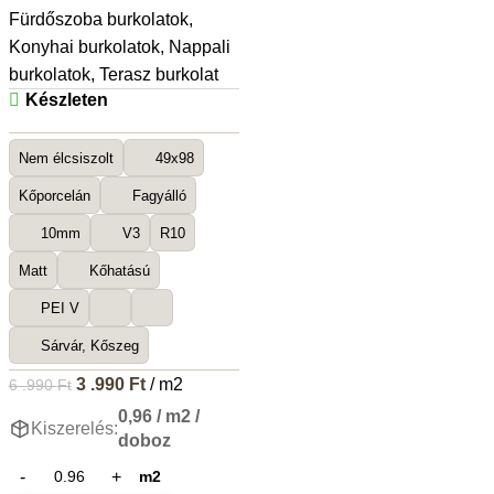
Fürdőszoba burkolatok
,
Konyhai burkolatok
,
Nappali
burkolatok
,
Terasz burkolat
Készleten
Nem élcsiszolt
49x98
Kőporcelán
Fagyálló
10mm
V3
R10
Matt
Kőhatású
PEI V
Sárvár, Kőszeg
3 .990
Ft
/ m2
6 .990
Ft
0,96 / m2 /
Kiszerelés:
doboz
m2