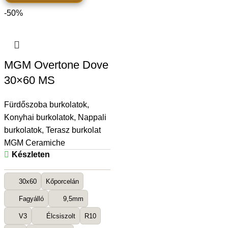
-50%
MGM Overtone Dove
30×60 MS
Fürdőszoba burkolatok
,
Konyhai burkolatok
,
Nappali
burkolatok
,
Terasz burkolat
MGM Ceramiche
Készleten
30x60
Kőporcelán
Fagyálló
9,5mm
V3
Élcsiszolt
R10