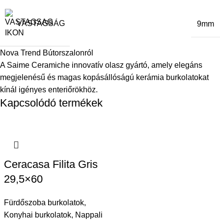
VASTAGSÁG
9mm
Nova Trend Bútorszalonról
A Saime Ceramiche innovatív olasz gyártó, amely elegáns
megjelenésű és magas kopásállóságú kerámia burkolatokat
kínál igényes enteriőrökhöz.
Kapcsolódó termékek
Ceracasa Filita Gris
29,5×60
Fürdőszoba burkolatok
,
Konyhai burkolatok
,
Nappali