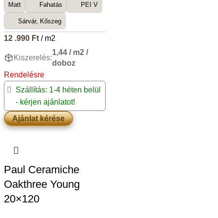
Matt
Fahatás
PEI V
Sárvár, Kőszeg
12 .990
Ft
/ m2
1,44 / m2 /
Kiszerelés:
doboz
Rendelésre
Szállítás: 1-4 héten belül
- kérjen ajánlatot!
Ajánlat kérése
Paul Ceramiche
Oakthree Young
20×120