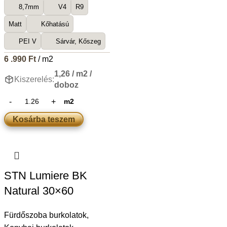
8,7mm
V4
R9
Matt
Kőhatású
PEI V
Sárvár, Kőszeg
6 .990
Ft
/ m2
1,26 / m2 /
Kiszerelés:
doboz
m2
Kosárba teszem
STN Lumiere BK
Natural 30×60
Fürdőszoba burkolatok
,