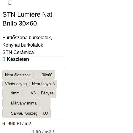
STN Lumiere Nat
Brillo 30×60
Fürdőszoba burkolatok
,
Konyhai burkolatok
STN Cerámica
Készleten
Nem élcsiszolt
30x60
Vörös agyag
Nem fagyálló
9mm
V3
Fényes
Márvány minta
Sárvár, Kőszeg
I.O
6 .990
Ft
/ m2
1,80 / m2 /