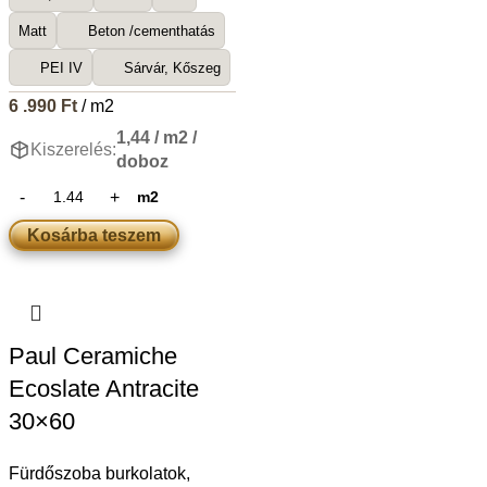
Matt
Beton /cementhatás
PEI IV
Sárvár, Kőszeg
6 .990
Ft
/ m2
1,44 / m2 /
Kiszerelés:
doboz
m2
Kosárba teszem
Paul Ceramiche
Ecoslate Antracite
30×60
Fürdőszoba burkolatok
,