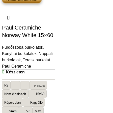
Paul Ceramiche
Norway White 15×60
Fürdőszoba burkolatok
,
Konyhai burkolatok
,
Nappali
burkolatok
,
Terasz burkolat
Paul Ceramiche
Készleten
R9
Teraszra
Nem élcsiszolt
15x60
Kőporcelán
Fagyálló
9mm
V3
Matt