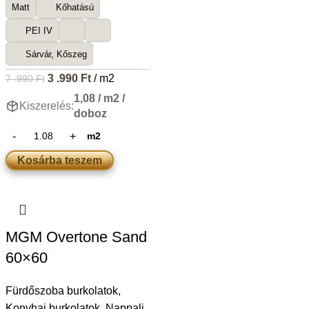
Matt
Kőhatású
PEI IV
Sárvár, Kőszeg
3 .990
Ft
/ m2
7 .990
Ft
1,08 / m2 /
Kiszerelés:
doboz
m2
Kosárba teszem
MGM Overtone Sand
60×60
Fürdőszoba burkolatok
,
Konyhai burkolatok
,
Nappali