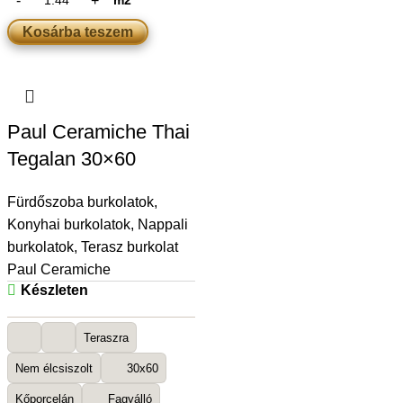
m2
Kosárba teszem
Paul Ceramiche Thai
Tegalan 30×60
Fürdőszoba burkolatok
,
Konyhai burkolatok
,
Nappali
burkolatok
,
Terasz burkolat
Paul Ceramiche
Készleten
Teraszra
Nem élcsiszolt
30x60
Kőporcelán
Fagyálló