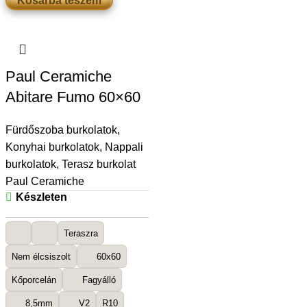
Kosárba teszem
Paul Ceramiche
Abitare Fumo 60×60
Fürdőszoba burkolatok
,
Konyhai burkolatok
,
Nappali
burkolatok
,
Terasz burkolat
Paul Ceramiche
Készleten
Teraszra
Nem élcsiszolt
60x60
Kőporcelán
Fagyálló
8,5mm
V2
R10