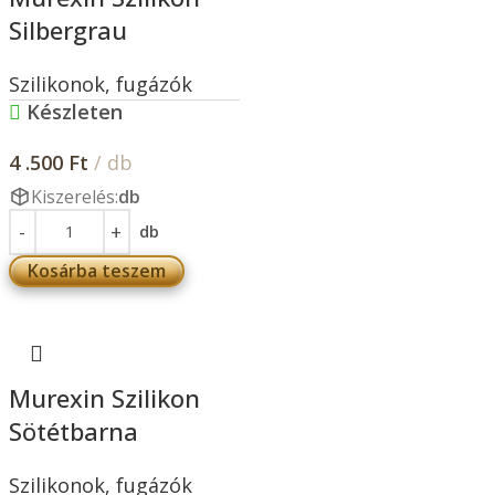
Silbergrau
Szilikonok, fugázók
Készleten
4 .500
Ft
/ db
Kiszerelés:
db
db
Kosárba teszem
Murexin Szilikon
Sötétbarna
Szilikonok, fugázók