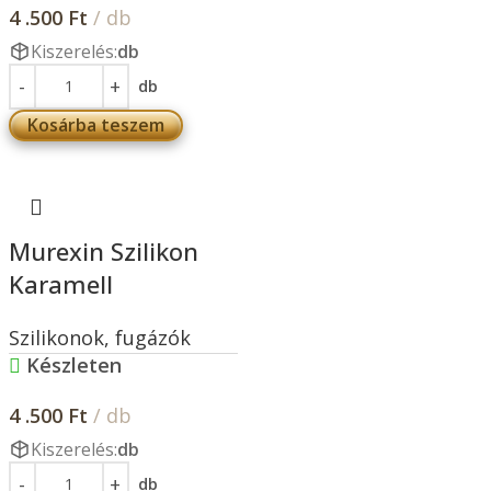
4 .500
Ft
/ db
Kiszerelés:
db
db
Kosárba teszem
Murexin Szilikon
Karamell
Szilikonok, fugázók
Készleten
4 .500
Ft
/ db
Kiszerelés:
db
db