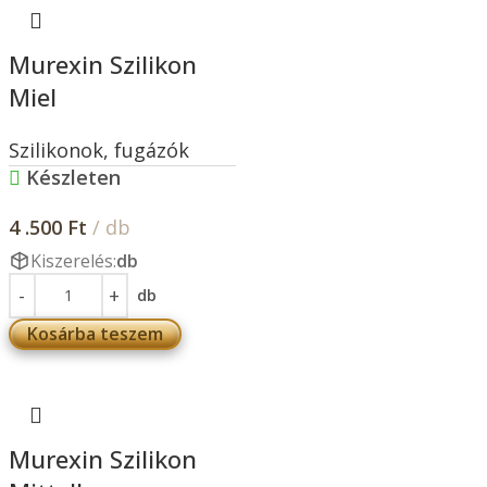
Murexin Szilikon
Miel
Szilikonok, fugázók
Készleten
4 .500
Ft
/ db
Kiszerelés:
db
db
Kosárba teszem
Murexin Szilikon