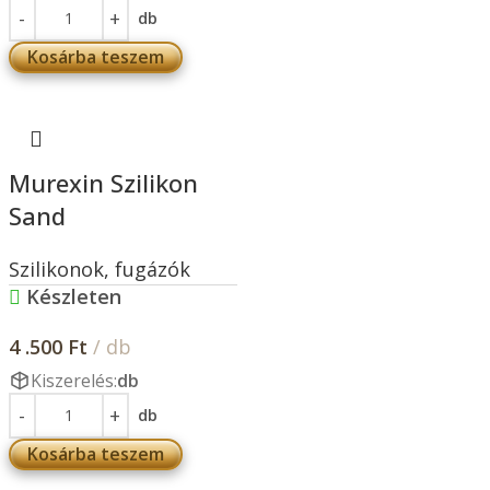
db
Kosárba teszem
Murexin Szilikon
Sand
Szilikonok, fugázók
Készleten
4 .500
Ft
/ db
Kiszerelés:
db
db
Kosárba teszem