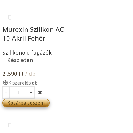
Murexin Szilikon AC
10 Akril Fehér
Szilikonok, fugázók
Készleten
2 .590
Ft
/ db
Kiszerelés:
db
db
Kosárba teszem