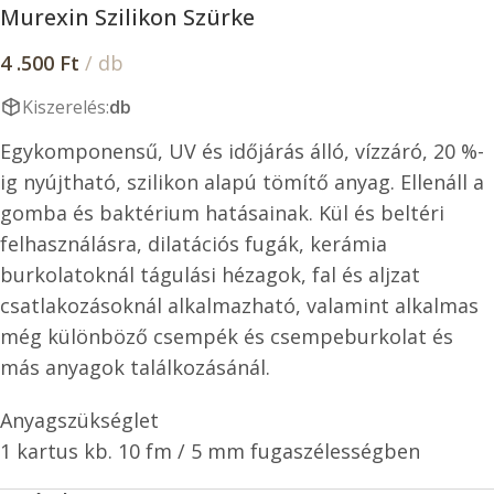
Murexin Szilikon Szürke
4 .500
Ft
/ db
Kiszerelés:
db
Egykomponensű, UV és időjárás álló, vízzáró, 20 %-
ig nyújtható, szilikon alapú tömítő anyag. Ellenáll a
gomba és baktérium hatásainak. Kül és beltéri
felhasználásra, dilatációs fugák, kerámia
burkolatoknál tágulási hézagok, fal és aljzat
csatlakozásoknál alkalmazható, valamint alkalmas
még különböző csempék és csempeburkolat és
más anyagok találkozásánál.
Anyagszükséglet
1 kartus kb. 10 fm / 5 mm fugaszélességben