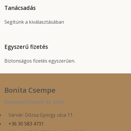
Tanácsadás
Segítünk a kiválasztásában
Egyszerű fizetés
Biztonságos fizetés egyszerűen.
Bonita Csempe
Bemutatóterem és üzlet:
Sárvár: Dózsa György utca 11.
+36 30 583 4731