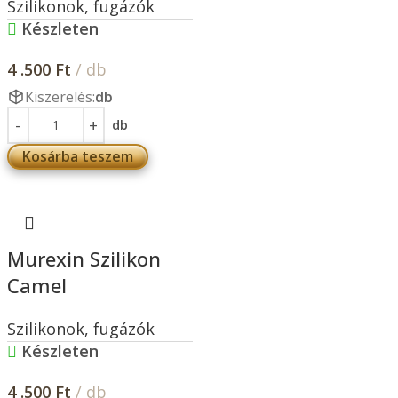
Szilikonok, fugázók
Készleten
4 .500
Ft
/ db
Kiszerelés:
db
db
Kosárba teszem
Murexin Szilikon
Camel
Szilikonok, fugázók
Készleten
4 .500
Ft
/ db