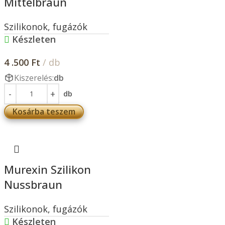
Mittelbraun
Szilikonok, fugázók
Készleten
4 .500
Ft
/ db
Kiszerelés:
db
db
Kosárba teszem
Murexin Szilikon
Nussbraun
Szilikonok, fugázók
Készleten