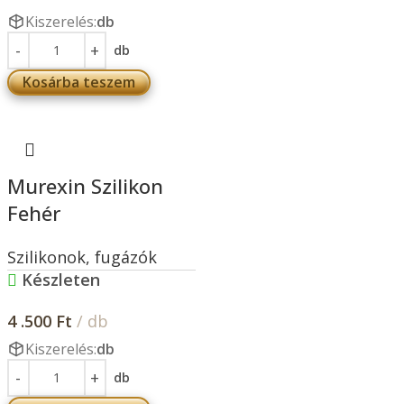
Kiszerelés:
db
db
Kosárba teszem
Murexin Szilikon
Fehér
Szilikonok, fugázók
Készleten
4 .500
Ft
/ db
Kiszerelés:
db
db