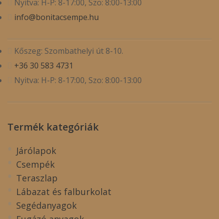
Nyitva: H-P: 8-17:00, Szo: 8:00-13:00
info@bonitacsempe.hu
Kőszeg: Szombathelyi út 8-10.
+36 30 583 4731
Nyitva: H-P: 8-17:00, Szo: 8:00-13:00
Termék kategóriák
Járólapok
Csempék
Teraszlap
Lábazat és falburkolat
Segédanyagok
Fugázó anyagok