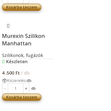
Kosárba teszem
Murexin Szilikon
Manhattan
Szilikonok, fugázók
Készleten
4 .500
Ft
/ db
Kiszerelés:
db
db
Kosárba teszem