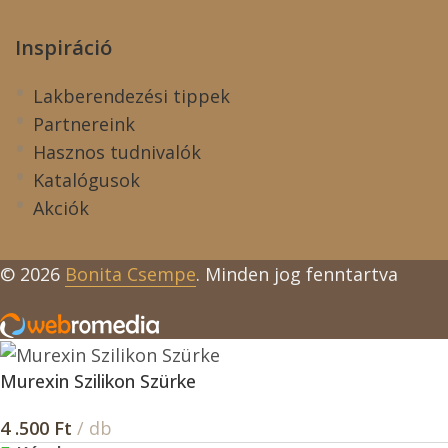
Inspiráció
Lakberendezési tippek
Partnereink
Hasznos tudnivalók
Katalógusok
Akciók
© 2026
Bonita Csempe
. Minden jog fenntartva
Murexin Szilikon Szürke
4 .500
Ft
/ db