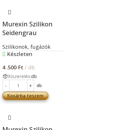
Murexin Szilikon
Seidengrau
Szilikonok, fugázók
Készleten
4 .500
Ft
/ db
Kiszerelés:
db
db
Kosárba teszem
Murexin Szilikon