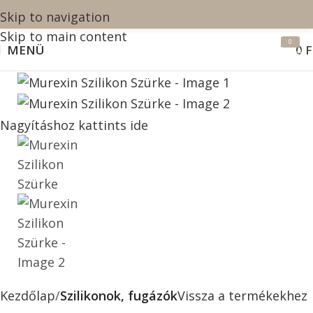
Skip to navigation
Skip to main content
0
MENÜ
0
F
termék
Nagyításhoz kattints ide
Kezdőlap
Szilikonok, fugázók
Vissza a termékekhez