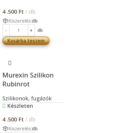
4 .500
Ft
/ db
Kiszerelés:
db
db
Kosárba teszem
Murexin Szilikon
Rubinrot
Szilikonok, fugázók
Készleten
4 .500
Ft
/ db
Kiszerelés:
db