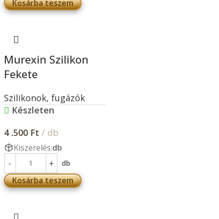
Kosárba teszem
Murexin Szilikon
Fekete
Szilikonok, fugázók
Készleten
4 .500
Ft
/ db
Kiszerelés:
db
db
Kosárba teszem