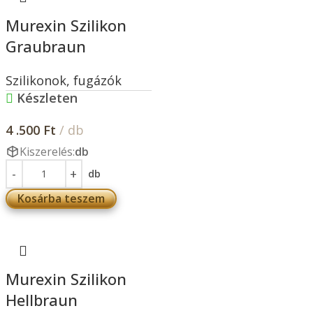
Murexin Szilikon
Graubraun
Szilikonok, fugázók
Készleten
4 .500
Ft
/ db
Kiszerelés:
db
db
Kosárba teszem
Murexin Szilikon
Hellbraun