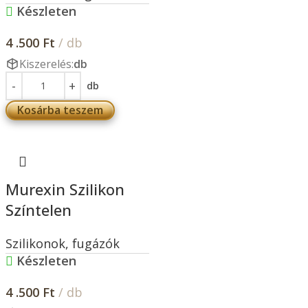
Készleten
4 .500
Ft
/ db
Kiszerelés:
db
db
Kosárba teszem
Murexin Szilikon
Színtelen
Szilikonok, fugázók
Készleten
4 .500
Ft
/ db