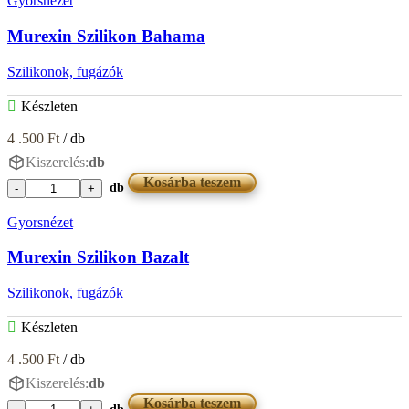
Gyorsnézet
AC
10
Murexin Szilikon Bahama
Akril
Fehér
Szilikonok, fugázók
mennyiség
Készleten
4 .500
Ft
/ db
Kiszerelés:
db
Kosárba teszem
db
Murexin
Szilikon
Gyorsnézet
Bahama
mennyiség
Murexin Szilikon Bazalt
Szilikonok, fugázók
Készleten
4 .500
Ft
/ db
Kiszerelés:
db
Kosárba teszem