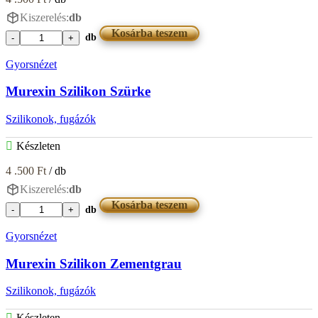
Kiszerelés:
db
Kosárba teszem
db
Murexin
Szilikon
Gyorsnézet
Színtelen
mennyiség
Murexin Szilikon Szürke
Szilikonok, fugázók
Készleten
4 .500
Ft
/ db
Kiszerelés:
db
Kosárba teszem
db
Murexin
Szilikon
Gyorsnézet
Szürke
mennyiség
Murexin Szilikon Zementgrau
Szilikonok, fugázók
Készleten