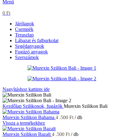
Menü
0
Ft
Járólapok
Csempék
Teraszlap
Lábazat és falburkolat
Segédanyagok
Fugázó anyagok
Szerszámok
Nagyításhoz kattints ide
Kezdőlap
Szilikonok, fugázók
Murexin Szilikon Bali
Murexin Szilikon Bahama
4 .500
Ft
/ db
Vissza a termékekhez
Murexin Szilikon Bazalt
4 .500
Ft
/ db