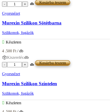
Kosárba teszem
db
Murexin
Szilikon
Gyorsnézet
Silbergrau
mennyiség
Murexin Szilikon Sötétbarna
Szilikonok, fugázók
Készleten
4 .500
Ft
/ db
Kiszerelés:
db
Kosárba teszem
db
Murexin
Szilikon
Gyorsnézet
Sötétbarna
mennyiség
Murexin Szilikon Színtelen
Szilikonok, fugázók
Készleten
4 .500
Ft
/ db