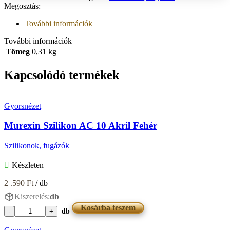
Megosztás:
További információk
További információk
Tömeg
0,31 kg
Kapcsolódó termékek
Gyorsnézet
Murexin Szilikon AC 10 Akril Fehér
Szilikonok, fugázók
Készleten
2 .590
Ft
/ db
Kiszerelés:
db
Kosárba teszem
db
Murexin
Szilikon