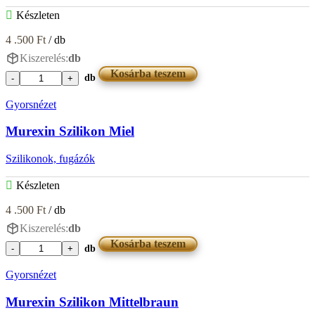
Készleten
4 .500
Ft
/ db
Kiszerelés:
db
Kosárba teszem
db
Murexin
Szilikon
Gyorsnézet
Manhattan
mennyiség
Murexin Szilikon Miel
Szilikonok, fugázók
Készleten
4 .500
Ft
/ db
Kiszerelés:
db
Kosárba teszem
db
Murexin
Szilikon
Gyorsnézet
Miel
mennyiség
Murexin Szilikon Mittelbraun