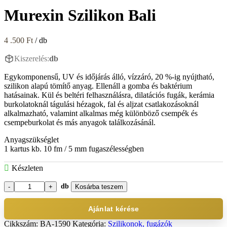
Murexin Szilikon Bali
4 .500
Ft
/ db
Kiszerelés:
db
Egykomponensű, UV és időjárás álló, vízzáró, 20 %-ig nyújtható,
szilikon alapú tömítő anyag. Ellenáll a gomba és baktérium
hatásainak. Kül és beltéri felhasználásra, dilatációs fugák, kerámia
burkolatoknál tágulási hézagok, fal és aljzat csatlakozásoknál
alkalmazható, valamint alkalmas még különböző csempék és
csempeburkolat és más anyagok találkozásánál.
Anyagszükséglet
1 kartus kb. 10 fm / 5 mm fugaszélességben
Készleten
db
Kosárba teszem
Murexin
Szilikon
Bali
Ajánlat kérése
mennyiség
Cikkszám:
BA-1590
Kategória:
Szilikonok, fugázók