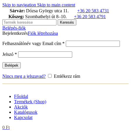
termék
termék
termék
Skip to navigation
Skip to main content
Sárvár:
Dózsa György utca 11.
+36 20 583 4731
Kőszeg:
Szombathelyi út 8–10.
+36 20 583 4791
Keresés
Belépés-fiók
Bejelentkezés
Fiók létrehozása
Kötelező
Felhasználónév vagy Email cím
*
Kötelező
Jelszó
*
Belépek
Nincs meg a jelszavad?
Emlékezz rám
Főoldal
Termékek (Shop)
Akciók
Katalógusok
Kapcsolat
0
Ft