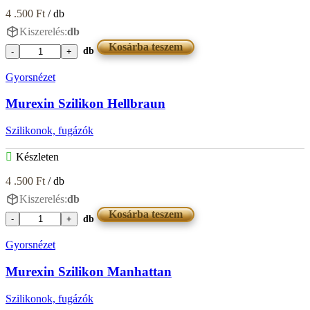
4 .500
Ft
/ db
Kiszerelés:
db
Kosárba teszem
db
Murexin
Szilikon
Gyorsnézet
Haselnuss
mennyiség
Murexin Szilikon Hellbraun
Szilikonok, fugázók
Készleten
4 .500
Ft
/ db
Kiszerelés:
db
Kosárba teszem
db
Murexin
Szilikon
Gyorsnézet
Hellbraun
mennyiség
Murexin Szilikon Manhattan
Szilikonok, fugázók