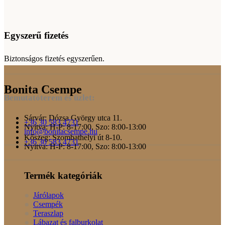
Egyszerű fizetés
Biztonságos fizetés egyszerűen.
Bonita Csempe
Bemutatóterem és üzlet:
Sárvár: Dózsa György utca 11.
+36 30 583 4731
Nyitva: H-P: 8-17:00, Szo: 8:00-13:00
info@bonitacsempe.hu
Kőszeg: Szombathelyi út 8-10.
+36 30 583 4731
Nyitva: H-P: 8-17:00, Szo: 8:00-13:00
Termék kategóriák
Járólapok
Csempék
Teraszlap
Lábazat és falburkolat