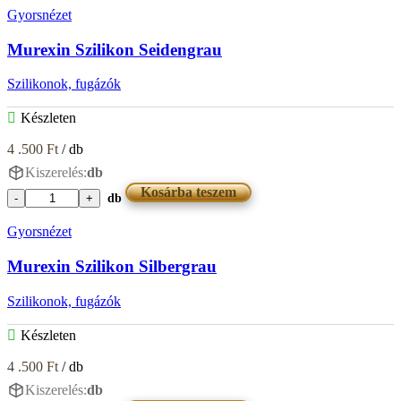
Szilikon
Gyorsnézet
Sand
mennyiség
Murexin Szilikon Seidengrau
Szilikonok, fugázók
Készleten
4 .500
Ft
/ db
Kiszerelés:
db
Kosárba teszem
db
Murexin
Szilikon
Gyorsnézet
Seidengrau
mennyiség
Murexin Szilikon Silbergrau
Szilikonok, fugázók
Készleten
4 .500
Ft
/ db
Kiszerelés:
db