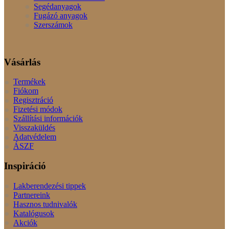
Segédanyagok
Fugázó anyagok
Szerszámok
Vásárlás
Termékek
Fiókom
Regisztráció
Fizetési módok
Szállítási információk
Visszaküldés
Adatvédelem
ÁSZF
Inspiráció
Lakberendezési tippek
Partnereink
Hasznos tudnivalók
Katalógusok
Akciók