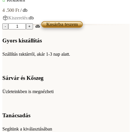
4 .500
Ft
/ db
Kiszerelés:
db
Kosárba teszem
db
Murexin
Szilikon
Zementgrau
Gyors kiszállítás
mennyiség
Szállítás raktárról, akár 1-3 nap alatt.
Sárvár és Kőszeg
Üzleteinkben is megnézheti
Tanácsadás
Segítünk a kiválasztásában