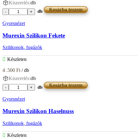
Kiszerelés:
db
Kosárba teszem
db
Murexin
Szilikon
Gyorsnézet
Fehér
mennyiség
Murexin Szilikon Fekete
Szilikonok, fugázók
Készleten
4 .500
Ft
/ db
Kiszerelés:
db
Kosárba teszem
db
Murexin
Szilikon
Gyorsnézet
Fekete
mennyiség
Murexin Szilikon Haselnuss
Szilikonok, fugázók
Készleten