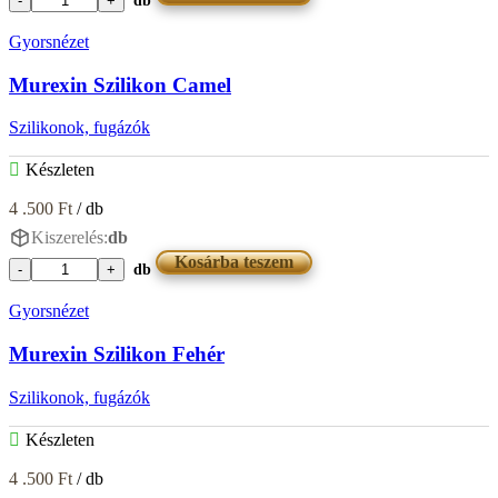
db
Murexin
Szilikon
Gyorsnézet
Bazalt
mennyiség
Murexin Szilikon Camel
Szilikonok, fugázók
Készleten
4 .500
Ft
/ db
Kiszerelés:
db
Kosárba teszem
db
Murexin
Szilikon
Gyorsnézet
Camel
mennyiség
Murexin Szilikon Fehér
Szilikonok, fugázók
Készleten
4 .500
Ft
/ db