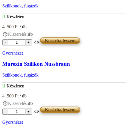
Szilikonok, fugázók
Készleten
4 .500
Ft
/ db
Kiszerelés:
db
Kosárba teszem
db
Murexin
Szilikon
Gyorsnézet
Mittelbraun
mennyiség
Murexin Szilikon Nussbraun
Szilikonok, fugázók
Készleten
4 .500
Ft
/ db
Kiszerelés:
db
Kosárba teszem
db
Murexin
Szilikon
Gyorsnézet
Nussbraun