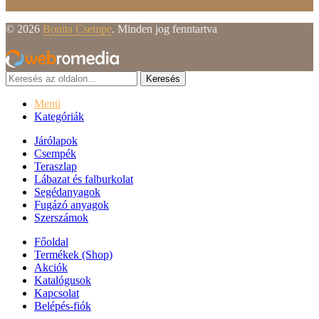
© 2026
Bonita Csempe
. Minden jog fenntartva
Keresés
Menü
Kategóriák
Járólapok
Csempék
Teraszlap
Lábazat és falburkolat
Segédanyagok
Fugázó anyagok
Szerszámok
Főoldal
Termékek (Shop)
Akciók
Katalógusok
Kapcsolat
Belépés-fiók