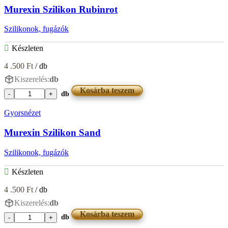
mennyiség
Murexin Szilikon Rubinrot
Szilikonok, fugázók
Készleten
4 .500
Ft
/ db
Kiszerelés:
db
Kosárba teszem
db
Murexin
Szilikon
Gyorsnézet
Rubinrot
mennyiség
Murexin Szilikon Sand
Szilikonok, fugázók
Készleten
4 .500
Ft
/ db
Kiszerelés:
db
Kosárba teszem
db
Murexin