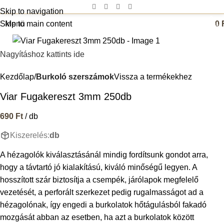
Skip to navigation
0
Skip to main content
Menü
0
termék
Nagyításhoz kattints ide
Kezdőlap
Burkoló szerszámok
Vissza a termékekhez
Viar Fugakereszt 3mm 250db
690
Ft
/ db
Kiszerelés:
db
A hézagolók kiválasztásánál mindig fordítsunk gondot arra,
hogy a távtartó jó kialakítású, kiváló minőségű legyen. A
hosszított szár biztosítja a csempék, járólapok megfelelő
vezetését, a perforált szerkezet pedig rugalmasságot ad a
hézagolónak, így engedi a burkolatok hőtágulásból fakadó
mozgását abban az esetben, ha azt a burkolatok között