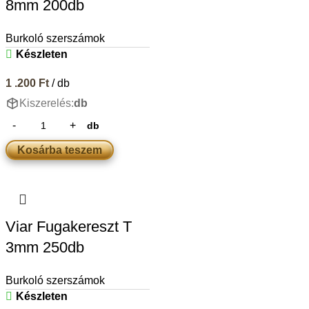
8mm 200db
Burkoló szerszámok
Készleten
1 .200
Ft
/ db
Kiszerelés:
db
db
Kosárba teszem
Viar Fugakereszt T
3mm 250db
Burkoló szerszámok
Készleten