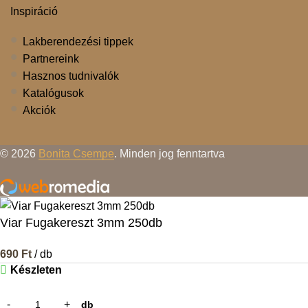
Inspiráció
Lakberendezési tippek
Partnereink
Hasznos tudnivalók
Katalógusok
Akciók
© 2026
Bonita Csempe
. Minden jog fenntartva
Viar Fugakereszt 3mm 250db
690
Ft
/ db
Készleten
db