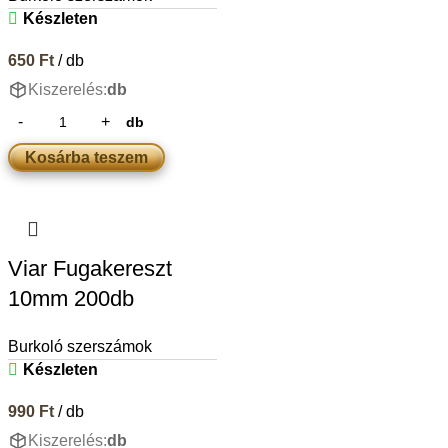
Készleten
650
Ft
/ db
Kiszerelés:
db
db
Kosárba teszem
Viar Fugakereszt
10mm 200db
Burkoló szerszámok
Készleten
990
Ft
/ db
Kiszerelés:
db