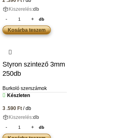
2 .390
Ft
/ db
Kiszerelés:
db
db
Kosárba teszem
Styron szintező 3mm
250db
Burkoló szerszámok
Készleten
3 .590
Ft
/ db
Kiszerelés:
db
db