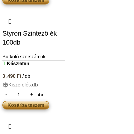
Kosárba teszem
Styron Szintező ék
100db
Burkoló szerszámok
Készleten
3 .490
Ft
/ db
Kiszerelés:
db
db
Kosárba teszem