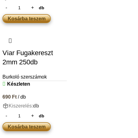
db
Kosárba teszem
Viar Fugakereszt
2mm 250db
Burkoló szerszámok
Készleten
690
Ft
/ db
Kiszerelés:
db
db
Kosárba teszem