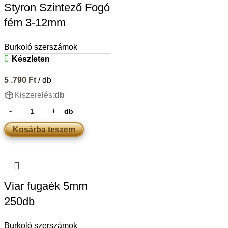
Styron Szintező Fogó
fém 3-12mm
Burkoló szerszámok
Készleten
5 .790
Ft
/ db
Kiszerelés:
db
db
Kosárba teszem
Viar fugaék 5mm
250db
Burkoló szerszámok