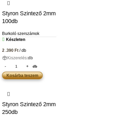
Styron Szintező 2mm
100db
Burkoló szerszámok
Készleten
2 .390
Ft
/ db
Kiszerelés:
db
db
Kosárba teszem
Styron Szintező 2mm
250db