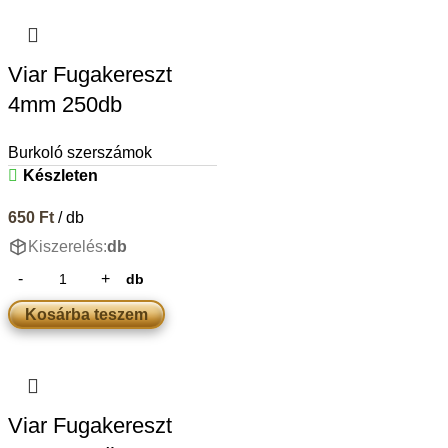
Viar Fugakereszt
4mm 250db
Burkoló szerszámok
Készleten
650
Ft
/ db
Kiszerelés:
db
db
Kosárba teszem
Viar Fugakereszt