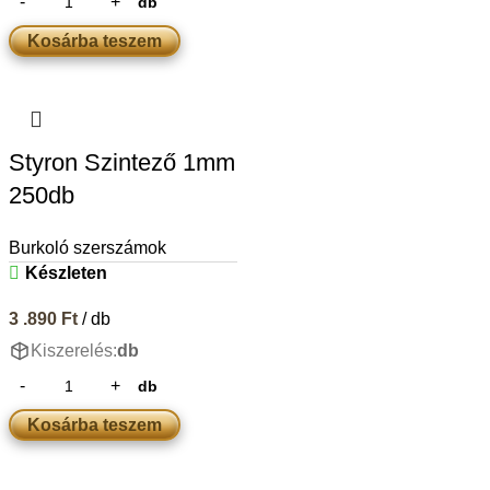
db
Kosárba teszem
Styron Szintező 1mm
250db
Burkoló szerszámok
Készleten
3 .890
Ft
/ db
Kiszerelés:
db
db
Kosárba teszem