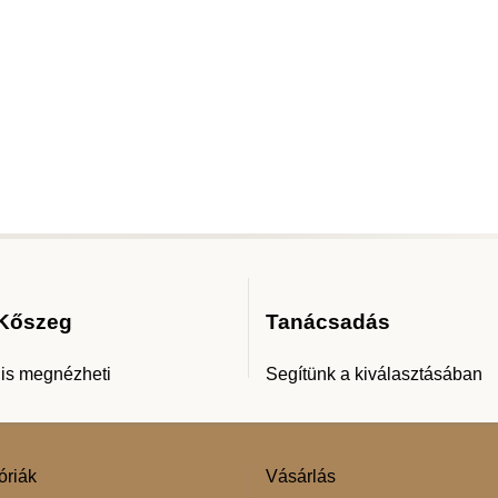
 Kőszeg
Tanácsadás
 is megnézheti
Segítünk a kiválasztásában
óriák
Vásárlás