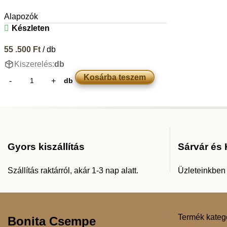
Alapozók
Készleten
55 .500
Ft
/ db
Kiszerelés:
db
Kosárba teszem
db
Gyors kiszállítás
Sárvár és
Szállítás raktárról, akár 1-3 nap alatt.
Üzleteinkben
Termék kateg
Bonita Csempe