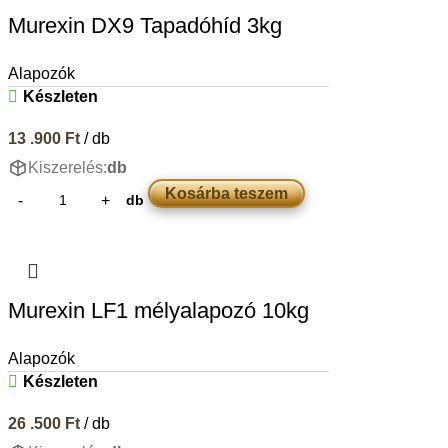
Murexin DX9 Tapadóhíd 3kg
Alapozók
Készleten
13 .900
Ft
/ db
Kiszerelés:
db
Kosárba teszem
db
Murexin LF1 mélyalapozó 10kg
Alapozók
Készleten
26 .500
Ft
/ db