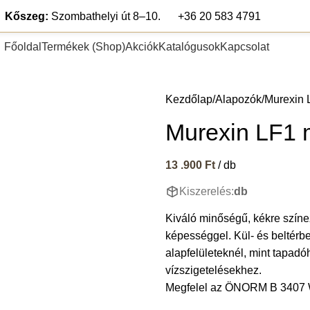
Kőszeg:
Szombathelyi út 8–10.
+36 20 583 4791
Főoldal
Termékek (Shop)
Akciók
Katalógusok
Kapcsolat
pék
Teraszlap
Lábazat és falburkolat
Segédanyagok
Fugázó any
Kezdőlap
Alapozók
Murexin 
Murexin LF1 
13 .900
Ft
/ db
Kiszerelés:
db
Kiváló minőségű, kékre színe
képességgel. Kül- és beltérb
alapfelületeknél, mint tapadó
vízszigetelésekhez.
Megfelel az ÖNORM B 3407 