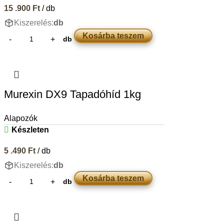
15 .900
Ft
/ db
Kiszerelés:
db
Kosárba teszem
db
Murexin DX9 Tapadóhíd 1kg
Alapozók
Készleten
5 .490
Ft
/ db
Kiszerelés:
db
Kosárba teszem
db