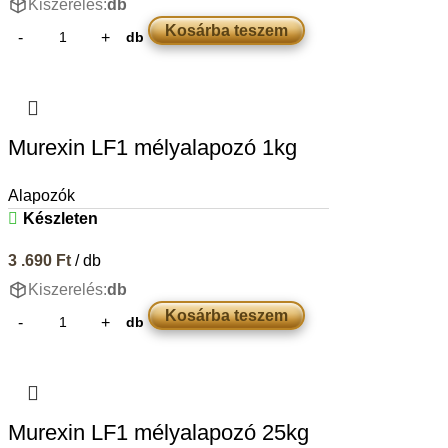
Kiszerelés:
db
Kosárba teszem
db
Murexin LF1 mélyalapozó 1kg
Alapozók
Készleten
3 .690
Ft
/ db
Kiszerelés:
db
Kosárba teszem
db
Murexin LF1 mélyalapozó 25kg