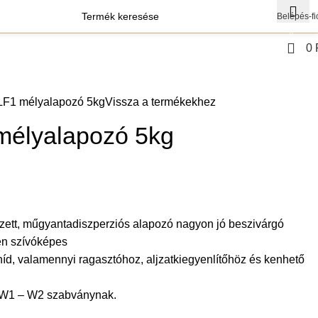
Belépés-fi
0
0
agok
Szerszámok
LF1 mélyalapozó 5kg
Vissza a termékekhez
mélyalapozó 5kg
zett, műgyantadiszperziós alapozó nagyon jó beszivárgó
en szívóképes
híd, valamennyi ragasztóhoz, aljzatkiegyenlítőhöz és kenhető
W1 – W2 szabványnak.