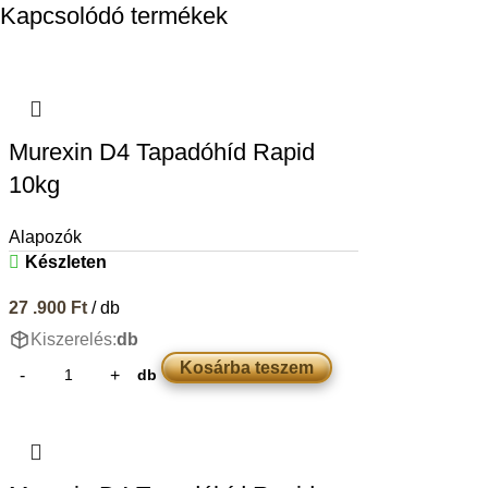
Kapcsolódó termékek
Murexin D4 Tapadóhíd Rapid
10kg
Alapozók
Készleten
27 .900
Ft
/ db
Kiszerelés:
db
Kosárba teszem
db