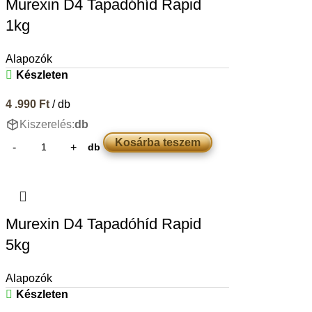
Murexin D4 Tapadóhíd Rapid
1kg
Alapozók
Készleten
4 .990
Ft
/ db
Kiszerelés:
db
Kosárba teszem
db
Murexin D4 Tapadóhíd Rapid
5kg
Alapozók
Készleten