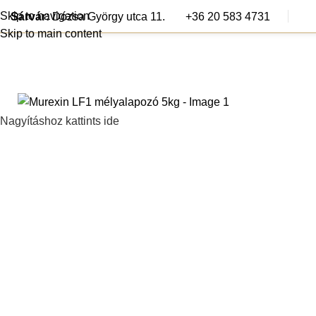
Skip to navigation
Sárvár:
Dózsa György utca 11.
+36 20 583 4731
Skip to main content
Járólapok
Csem
Nagyításhoz kattints ide