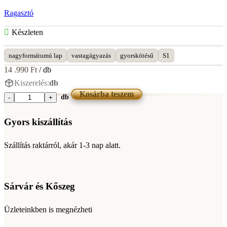
ragasztó
Ragasztó
25kg
mennyiség
Készleten
nagyformátumú lap
vastagágyazás
gyorskötésű
S1
14 .990
Ft
/ db
Kiszerelés:
db
Kosárba teszem
db
Murexin
SFK
85
Gyors kiszállítás
Gyors-
flex
Szállítás raktárról, akár 1-3 nap alatt.
Ragasztó
25kg
mennyiség
Sárvár és Kőszeg
Üzleteinkben is megnézheti