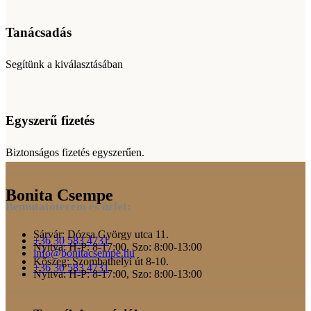
Tanácsadás
Segítünk a kiválasztásában
Egyszerű fizetés
Biztonságos fizetés egyszerűen.
Bonita Csempe
Bemutatóterem és üzlet:
Sárvár: Dózsa György utca 11.
+36 30 583 4731
Nyitva: H-P: 8-17:00, Szo: 8:00-13:00
info@bonitacsempe.hu
Kőszeg: Szombathelyi út 8-10.
+36 30 583 4731
Nyitva: H-P: 8-17:00, Szo: 8:00-13:00