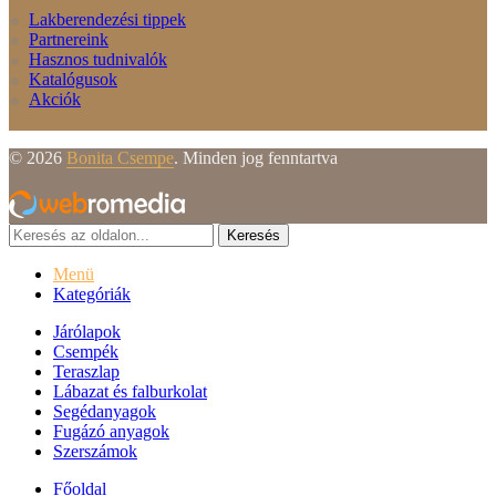
Lakberendezési tippek
Partnereink
Hasznos tudnivalók
Katalógusok
Akciók
© 2026
Bonita Csempe
. Minden jog fenntartva
Keresés
Menü
Kategóriák
Járólapok
Csempék
Teraszlap
Lábazat és falburkolat
Segédanyagok
Fugázó anyagok
Szerszámok
Főoldal