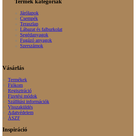
Termék kategóriák
Járólapok
Csempék
Teraszlap
Lábazat és falburkolat
Segédanyagok
Fugázó anyagok
Szerszámok
Vásárlás
Termékek
Fiókom
Regisztráció
Fizetési módok
Szállítási információk
Visszaküldés
Adatvédelem
ÁSZF
Inspiráció