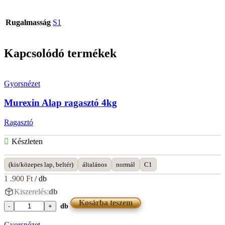
Rugalmasság
S1
Kapcsolódó termékek
Gyorsnézet
Murexin Alap ragasztó 4kg
Ragasztó
Készleten
(kis/közepes lap, beltér)
általános
normál
C1
1 .900
Ft
/ db
Kiszerelés:
db
Kosárba teszem
db
Murexin
Alap
Gyorsnézet