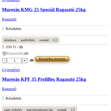
ragasztó
4kg
Murexin KMG 25 Speciál Ragasztó 25kg
mennyiség
Ragasztó
Készleten
általános
padlófűtés
normál
C2
5 .990
Ft
/ db
Kiszerelés:
db
Kosárba teszem
db
Murexin
KMG
Gyorsnézet
25
Speciál
Murexin KPF 35 Profiflex Ragasztó 25kg
Ragasztó
25kg
Ragasztó
mennyiség
Készleten
nagy terhelés
nagyformátumú lap
normál
C2