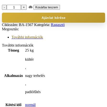
db
Kosárba teszem
Murexin
KGF
65
Ajánlat kérése
Totalflex
Cikkszám:
BA-1567
Kategória:
Ragasztó
Ragasztó
Megosztás:
25kg
mennyiség
További információk
További információk
Tömeg
25 kg
kültér
,
Alkalmazás
nagy terhelés
,
padlófűtés
Kötési idő
normál