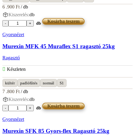
6 .900
Ft
/ db
Kiszerelés:
db
Kosárba teszem
db
Murexin
KPF
Gyorsnézet
35
Profiflex
Murexin MFK 45 Muraflex S1 ragasztó 25kg
Ragasztó
25kg
Ragasztó
mennyiség
Készleten
kültér
padlófűtés
normál
S1
7 .800
Ft
/ db
Kiszerelés:
db
Kosárba teszem
db
Murexin
MFK
Gyorsnézet
45
Muraflex
Murexin SFK 85 Gyors-flex Ragasztó 25kg
S1