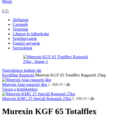
Menü
0
Ft
Járólapok
Csempék
Teraszlap
Lábazat és falburkolat
Segédanyagok
Fugázó anyagok
Szerszámok
Nagyításhoz kattints ide
Kezdőlap
Ragasztó
Murexin KGF 65 Totalflex Ragasztó 25kg
Murexin Alap ragasztó 4kg
1 .900
Ft
/ db
Vissza a termékekhez
Murexin KMG 25 Speciál Ragasztó 25kg
5 .990
Ft
/ db
Murexin KGF 65 Totalflex