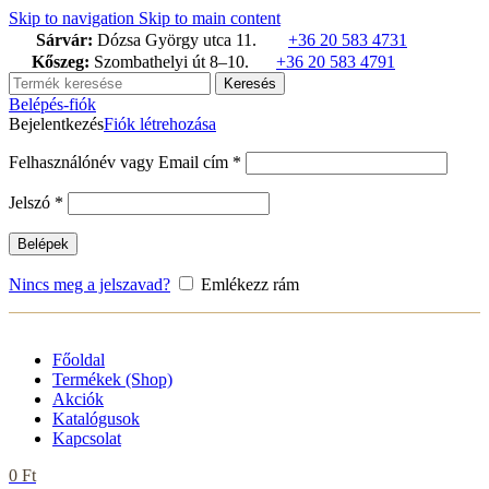
termék
termék
termék
Skip to navigation
Skip to main content
Sárvár:
Dózsa György utca 11.
+36 20 583 4731
Kőszeg:
Szombathelyi út 8–10.
+36 20 583 4791
Keresés
Belépés-fiók
Bejelentkezés
Fiók létrehozása
Kötelező
Felhasználónév vagy Email cím
*
Kötelező
Jelszó
*
Belépek
Nincs meg a jelszavad?
Emlékezz rám
Főoldal
Termékek (Shop)
Akciók
Katalógusok
Kapcsolat
0
Ft