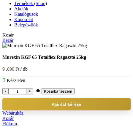
Termékek (Shop)
Akciók
Katalógusok
Kapcsolat
Belépés-fiók
Kosár
Bezár
Murexin KGF 65 Totalflex Ragasztó 25kg
9 .890
Ft
/ db
Készleten
db
Kosárba teszem
Murexin
KGF
65
Ajánlat kérése
Totalflex
Webáruház
Ragasztó
Kosár
25kg
Fiókom
mennyiség