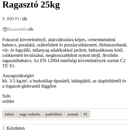
Ragasztó 25kg
9 .890
Ft
/ db
Kiszerelés:
db
Fokozott követelményű, alakváltozásra képes, cementtartalmú
habarcs, poralakú, szálerősített és porzáscsökkentett, élelmiszerbarát,
víz- és fagyálló, műanyag adalékokkal javított, hidraulikusan kötő,
csökkentett lecsúszású, meghosszabbított nyitott idejű, flexibilis
ragasztóhabarcs. Az EN 12004 minőségi követelmények szerint C2
TE S1.
Anyagszükséglet
kb. 3-5 kg/m², a burkolólap típusától, hátlapjától, az alapfelülettől és
a fogazott glettvastól függően
Szín
szürke
kültér
nagy terhelés
padlófűtés
normál
S1
Készleten