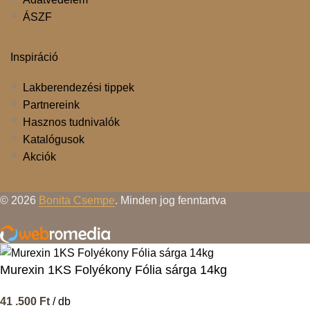
ÁSZF
Inspiráció
Lakberendezési tippek
Partnereink
Hasznos tudnivalók
Katalógusok
Akciók
© 2026
Bonita Csempe
. Minden jog fenntartva
Murexin 1KS Folyékony Fólia sárga 14kg
41 .500
Ft
/ db