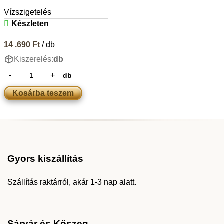
Vízszigetelés
Készleten
14 .690
Ft
/ db
Kiszerelés:
db
db
Kosárba teszem
Gyors kiszállítás
Szállítás raktárról, akár 1-3 nap alatt.
Sárvár és Kőszeg