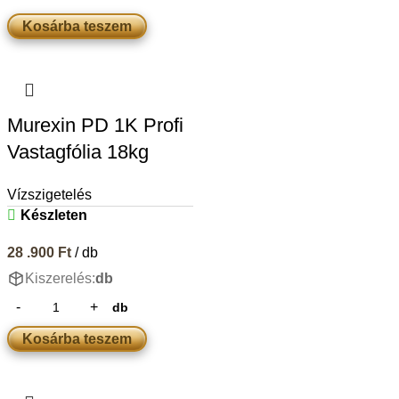
Kosárba teszem
Murexin PD 1K Profi
Vastagfólia 18kg
Vízszigetelés
Készleten
28 .900
Ft
/ db
Kiszerelés:
db
db
Kosárba teszem