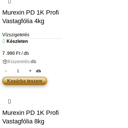
Murexin PD 1K Profi
Vastagfólia 4kg
Vízszigetelés
Készleten
7 .990
Ft
/ db
Kiszerelés:
db
db
Kosárba teszem
Murexin PD 1K Profi
Vastagfólia 8kg