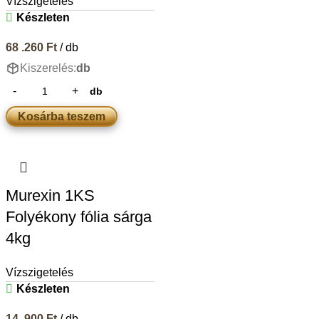
Vízszigetelés
Készleten
68 .260
Ft
/ db
Kiszerelés:
db
db
Kosárba teszem
Murexin 1KS
Folyékony fólia sárga
4kg
Vízszigetelés
Készleten
14 .900
Ft
/ db