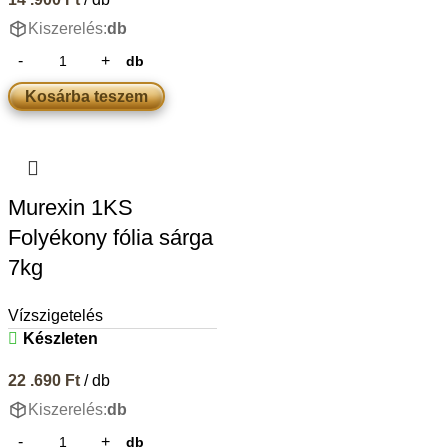
Kiszerelés:
db
db
Kosárba teszem
Murexin 1KS
Folyékony fólia sárga
7kg
Vízszigetelés
Készleten
22 .690
Ft
/ db
Kiszerelés:
db
db