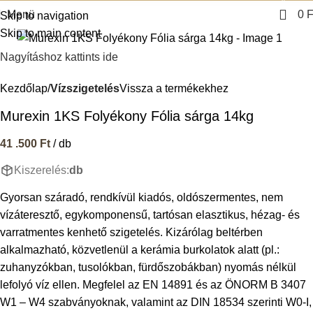
Menü
0
F
Skip to navigation
Skip to main content
Nagyításhoz kattints ide
Kezdőlap
Vízszigetelés
Vissza a termékekhez
Murexin 1KS Folyékony Fólia sárga 14kg
41 .500
Ft
/ db
Kiszerelés:
db
Gyorsan száradó, rendkívül kiadós, oldószermentes, nem
vízáteresztő, egykomponensű, tartósan elasztikus, hézag- és
varratmentes kenhető szigetelés. Kizárólag beltérben
alkalmazható, közvetlenül a kerámia burkolatok alatt (pl.:
zuhanyzókban, tusolókban, fürdőszobákban) nyomás nélkül
lefolyó víz ellen. Megfelel az EN 14891 és az ÖNORM B 3407
W1 – W4 szabványoknak, valamint az DIN 18534 szerinti W0-I,