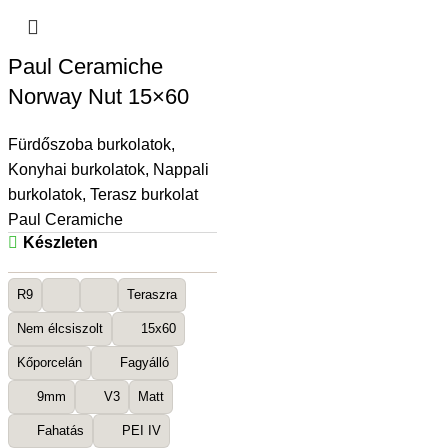
Paul Ceramiche
Norway Nut 15×60
Fürdőszoba burkolatok
,
Konyhai burkolatok
,
Nappali
burkolatok
,
Terasz burkolat
Paul Ceramiche
Készleten
R9
Teraszra
Nem élcsiszolt
15x60
Kőporcelán
Fagyálló
9mm
V3
Matt
Fahatás
PEI IV