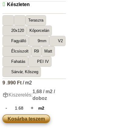
Készleten
Teraszra
20x120
Kőporcelán
Fagyálló
9mm
V2
Élcsiszolt
R9
Matt
Fahatás
PEI IV
Sárvár, Kőszeg
9 .990
Ft
/ m2
1,68 / m2 /
Kiszerelés:
doboz
m2
Kosárba teszem