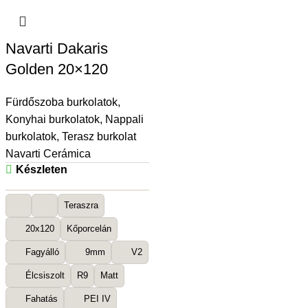
Navarti Dakaris
Golden 20×120
Fürdőszoba burkolatok
,
Konyhai burkolatok
,
Nappali
burkolatok
,
Terasz burkolat
Navarti Cerámica
Készleten
Teraszra
20x120
Kőporcelán
Fagyálló
9mm
V2
Élcsiszolt
R9
Matt
Fahatás
PEI IV