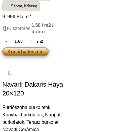
Sárvár, Kőszeg
9 .990
Ft
/ m2
1,68 / m2 /
Kiszerelés:
doboz
m2
Kosárba teszem
Navarti Dakaris Haya
20×120
Fürdőszoba burkolatok
,
Konyhai burkolatok
,
Nappali
burkolatok
,
Terasz burkolat
Navarti Cerámica