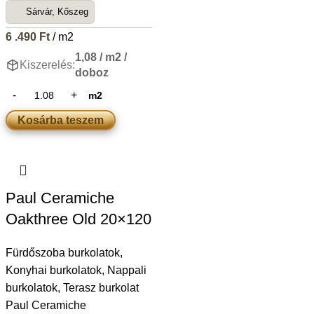
Sárvár, Kőszeg
6 .490
Ft
/ m2
1,08 / m2 /
Kiszerelés:
doboz
m2
Kosárba teszem
Paul Ceramiche
Oakthree Old 20×120
Fürdőszoba burkolatok
,
Konyhai burkolatok
,
Nappali
burkolatok
,
Terasz burkolat
Paul Ceramiche