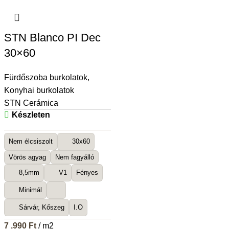
STN Blanco PI Dec
30×60
Fürdőszoba burkolatok
,
Konyhai burkolatok
STN Cerámica
Készleten
Nem élcsiszolt
30x60
Vörös agyag
Nem fagyálló
8,5mm
V1
Fényes
Minimál
Sárvár, Kőszeg
I.O
7 .990
Ft
/ m2