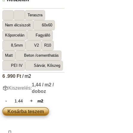
Teraszra
Nem élcsiszolt
60x60
Kőporcelán
Fagyálló
8,5mm
V2
R10
Matt
Beton /cementhatás
PEI IV
Sárvár, Kőszeg
6 .990
Ft
/ m2
1,44 / m2 /
Kiszerelés:
doboz
m2
Kosárba teszem