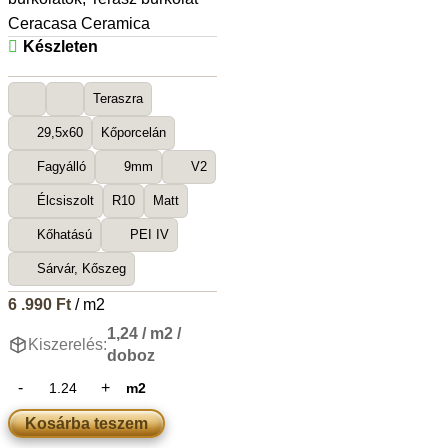
Ceracasa Ceramica
Készleten
Teraszra
29,5x60
Kőporcelán
Fagyálló
9mm
V2
Élcsiszolt
R10
Matt
Kőhatású
PEI IV
Sárvár, Kőszeg
6 .990
Ft
/ m2
1,24 / m2 /
Kiszerelés:
doboz
m2
Kosárba teszem