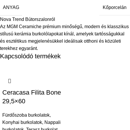
ANYAG
Kőporcelán
Nova Trend Bútorszalonról
Az MGM Ceramiche prémium minőségű, modern és klasszikus
stílusú kerámia burkolólapokat kínál, amelyek tartósságukkal
és esztétikus megjelenésükkel ideálisak otthoni és közületi
terekhez egyaránt.
Kapcsolódó termékek
Ceracasa Filita Bone
29,5×60
Fürdőszoba burkolatok
,
Konyhai burkolatok
,
Nappali
burkolatok
,
Terasz burkolat