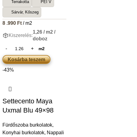
Terrakotta
PEI V
Sárvár, Kőszeg
8 .990
Ft
/ m2
1,26 / m2 /
Kiszerelés:
doboz
m2
Kosárba teszem
-43%
Settecento Maya
Uxmal Blu 49×98
Fürdőszoba burkolatok
,
Konyhai burkolatok
,
Nappali