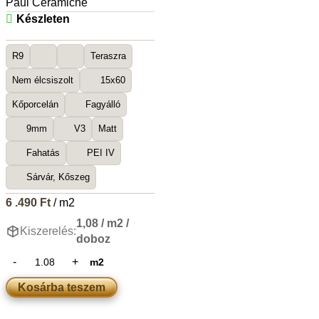
Paul Ceramiche
Készleten
R9
Teraszra
Nem élcsiszolt
15x60
Kőporcelán
Fagyálló
9mm
V3
Matt
Fahatás
PEI IV
Sárvár, Kőszeg
6 .490
Ft
/ m2
1,08 / m2 /
Kiszerelés:
doboz
m2
Kosárba teszem