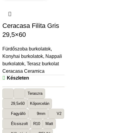
Ceracasa Filita Gris
29,5×60
Fürdőszoba burkolatok
,
Konyhai burkolatok
,
Nappali
burkolatok
,
Terasz burkolat
Ceracasa Ceramica
Készleten
Teraszra
29,5x60
Kőporcelán
Fagyálló
9mm
V2
Élcsiszolt
R10
Matt