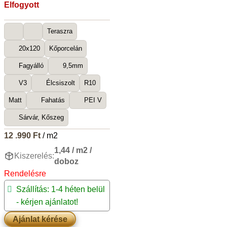
Elfogyott
Teraszra
20x120
Kőporcelán
Fagyálló
9,5mm
V3
Élcsiszolt
R10
Matt
Fahatás
PEI V
Sárvár, Kőszeg
12 .990
Ft
/ m2
1,44 / m2 /
Kiszerelés:
doboz
Rendelésre
Szállítás: 1-4 héten belül
- kérjen ajánlatot!
Ajánlat kérése