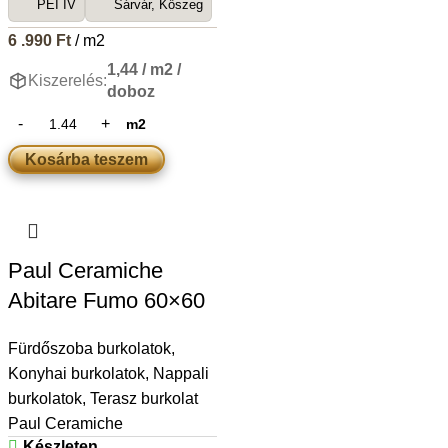
PEI IV
Sárvár, Kőszeg
6 .990
Ft
/ m2
1,44 / m2 /
Kiszerelés:
doboz
m2
Kosárba teszem
Paul Ceramiche
Abitare Fumo 60×60
Fürdőszoba burkolatok
,
Konyhai burkolatok
,
Nappali
burkolatok
,
Terasz burkolat
Paul Ceramiche
Készleten