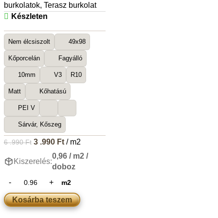
burkolatok
,
Terasz burkolat
Készleten
Nem élcsiszolt
49x98
Kőporcelán
Fagyálló
10mm
V3
R10
Matt
Kőhatású
PEI V
Sárvár, Kőszeg
3 .990
Ft
/ m2
6 .990
Ft
0,96 / m2 /
Kiszerelés:
doboz
m2
Kosárba teszem