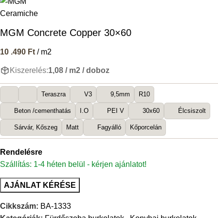
MGM Concrete Copper 30×60
10 .490
Ft
/ m2
Kiszerelés:
1,08 / m2 / doboz
Teraszra
V3
9,5mm
R10
Beton /cementhatás
I.O
PEI V
30x60
Élcsiszolt
Sárvár, Kőszeg
Matt
Fagyálló
Kőporcelán
Rendelésre
Szállítás: 1-4 héten belül - kérjen ajánlatot!
AJÁNLAT KÉRÉSE
Cikkszám:
BA-1333