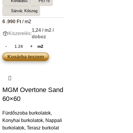
Kőhatású
PEI IV
Sárvár, Kőszeg
6 .990
Ft
/ m2
1,24 / m2 /
Kiszerelés:
doboz
m2
Kosárba teszem
MGM Overtone Sand
60×60
Fürdőszoba burkolatok
,
Konyhai burkolatok
,
Nappali
burkolatok
,
Terasz burkolat