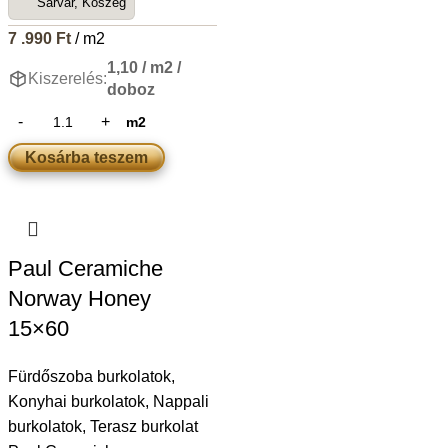
Sárvár, Kőszeg
7 .990
Ft
/ m2
1,10 / m2 /
Kiszerelés:
doboz
m2
Kosárba teszem
Paul Ceramiche
Norway Honey
15×60
Fürdőszoba burkolatok
,
Konyhai burkolatok
,
Nappali
burkolatok
,
Terasz burkolat