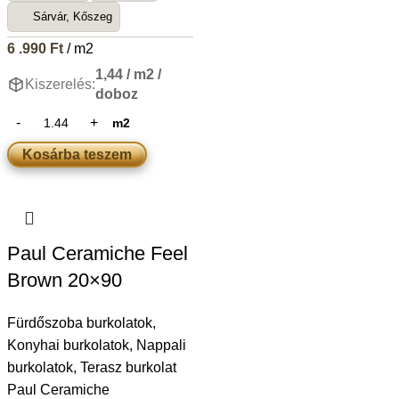
Sárvár, Kőszeg
6 .990
Ft
/ m2
1,44 / m2 /
Kiszerelés:
doboz
m2
Kosárba teszem
Paul Ceramiche Feel
Brown 20×90
Fürdőszoba burkolatok
,
Konyhai burkolatok
,
Nappali
burkolatok
,
Terasz burkolat
Paul Ceramiche