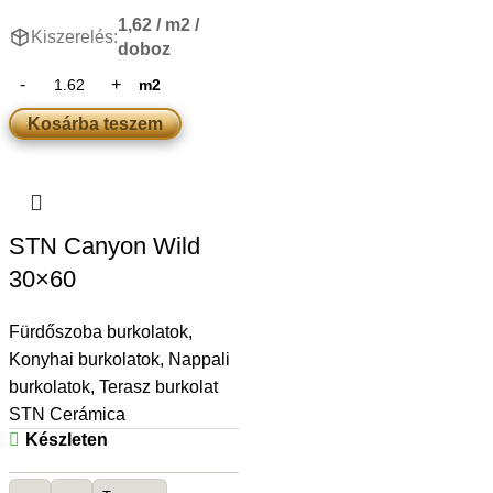
1,62 / m2 /
Kiszerelés:
doboz
m2
Kosárba teszem
STN Canyon Wild
30×60
Fürdőszoba burkolatok
,
Konyhai burkolatok
,
Nappali
burkolatok
,
Terasz burkolat
STN Cerámica
Készleten