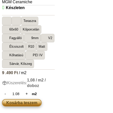
MGM Ceramiche
Készleten
Teraszra
60x60
Kőporcelán
Fagyálló
9mm
V2
Élcsiszolt
R10
Matt
Kőhatású
PEI IV
Sárvár, Kőszeg
9 .490
Ft
/ m2
1,08 / m2 /
Kiszerelés:
doboz
m2
Kosárba teszem