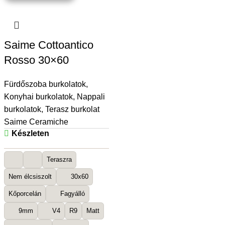
Saime Cottoantico
Rosso 30×60
Fürdőszoba burkolatok
,
Konyhai burkolatok
,
Nappali
burkolatok
,
Terasz burkolat
Saime Ceramiche
Készleten
Teraszra
Nem élcsiszolt
30x60
Kőporcelán
Fagyálló
9mm
V4
R9
Matt