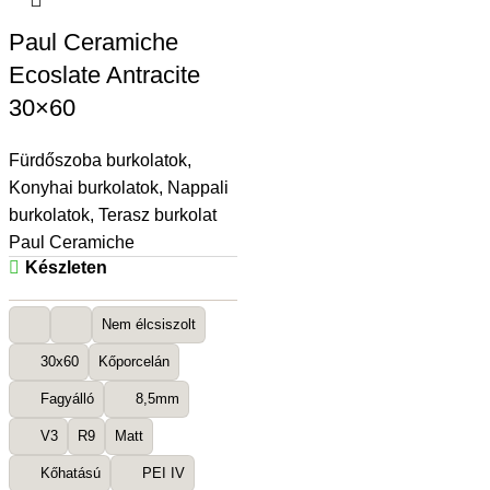
Paul Ceramiche
Ecoslate Antracite
30×60
Fürdőszoba burkolatok
,
Konyhai burkolatok
,
Nappali
burkolatok
,
Terasz burkolat
Paul Ceramiche
Készleten
Nem élcsiszolt
30x60
Kőporcelán
Fagyálló
8,5mm
V3
R9
Matt
Kőhatású
PEI IV