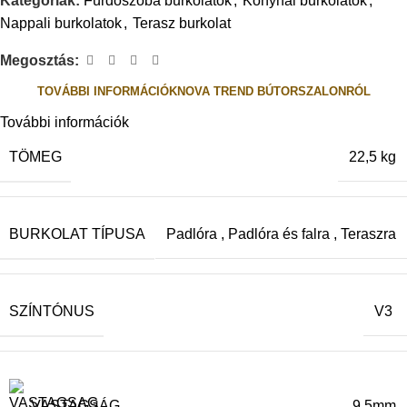
Kategóriák:
Fürdőszoba burkolatok
,
Konyhai burkolatok
,
Nappali burkolatok
,
Terasz burkolat
Megosztás:
TOVÁBBI INFORMÁCIÓK
NOVA TREND BÚTORSZALONRÓL
További információk
TÖMEG
22,5 kg
BURKOLAT TÍPUSA
Padlóra
,
Padlóra és falra
,
Teraszra
SZÍNTÓNUS
V3
VASTAGSÁG
9,5mm