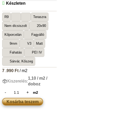
Készleten
R9
Teraszra
Nem élcsiszolt
20x90
Kőporcelán
Fagyálló
9mm
V3
Matt
Fahatás
PEI IV
Sárvár, Kőszeg
7 .990
Ft
/ m2
1,10 / m2 /
Kiszerelés:
doboz
m2
Kosárba teszem