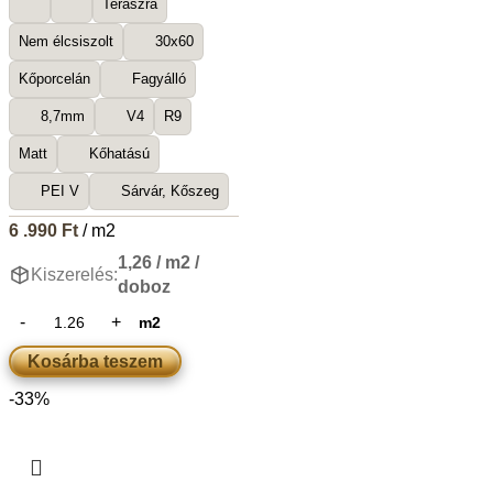
Teraszra
Nem élcsiszolt
30x60
Kőporcelán
Fagyálló
8,7mm
V4
R9
Matt
Kőhatású
PEI V
Sárvár, Kőszeg
6 .990
Ft
/ m2
1,26 / m2 /
Kiszerelés:
doboz
m2
Kosárba teszem
-33%