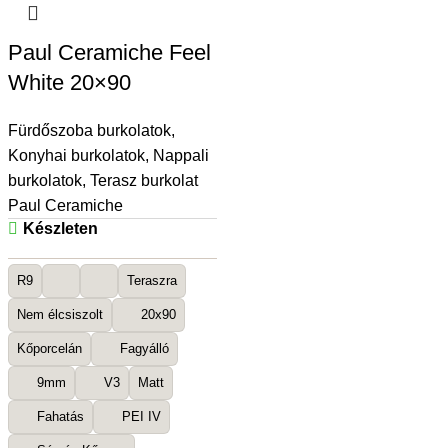
Paul Ceramiche Feel
White 20×90
Fürdőszoba burkolatok
,
Konyhai burkolatok
,
Nappali
burkolatok
,
Terasz burkolat
Paul Ceramiche
Készleten
R9
Teraszra
Nem élcsiszolt
20x90
Kőporcelán
Fagyálló
9mm
V3
Matt
Fahatás
PEI IV